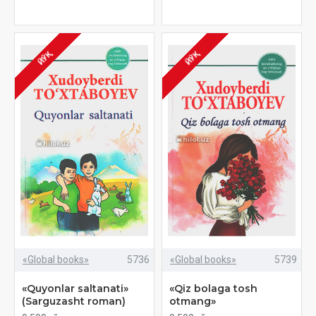
ЙЎҚ
ЙЎҚ
«Global books»
5736
«Global books»
5739
«Quyonlar saltanati»
«Qiz bolaga tosh
(Sarguzasht roman)
otmang»