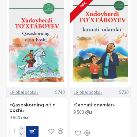
ЙЎҚ
«Global books»
5743
«Global books»
5730
«Qasoskorning oltin
«Jannati odamlar»
boshi»
9 500 сўм
9 500 сўм