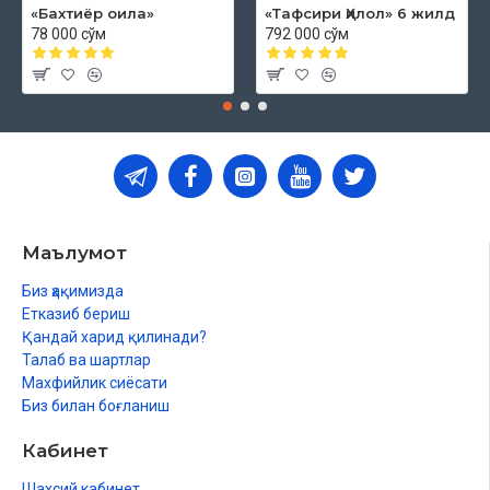
«Бахтиёр оила»
«Тафсири Ҳилол» 6 жилд
78 000 сўм
792 000 сўм
Маълумот
Биз ҳақимизда
Етказиб бериш
Қандай харид қилинади?
Талаб ва шартлар
Махфийлик сиёсати
Биз билан боғланиш
Кабинет
Шахсий кабинет