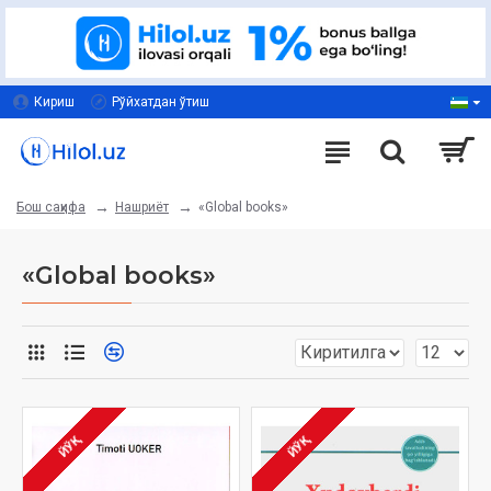
Кириш
Рўйхатдан ўтиш
Нашриёт
«Global books»
Бош саҳифа
«Global books»
ЙЎҚ
ЙЎҚ