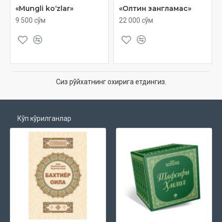
«Mungli ko‘zlar»
«Олтин зангламас»
9 500 сўм
22 000 сўм
Сиз рўйхатнинг охирига етдингиз.
Кўп кўрилганлар