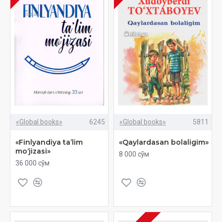
«Global books»
6245
«Global books»
5811
«Finlyandiya ta’lim
«Qaylardasan bolaligim»
mo‘jizasi»
8 000 сўм
36 000 сўм