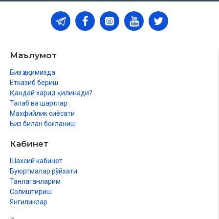
Маълумот
Биз ҳақимизда
Етказиб бериш
Қандай харид қилинади?
Талаб ва шартлар
Махфийлик сиёсати
Биз билан боғланиш
Кабинет
Шахсий кабинет
Буюртмалар рўйхати
Танлаганларим
Солиштириш
Янгиликлар