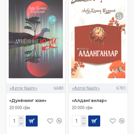
«Azmir Nashr»
6680
«Azmir Nashr»
6701
«Дунёнинг юзи»
«Алданганлар»
20 000 сўм
20 000 сўм