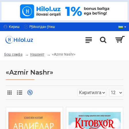
Кириш
Рўйхатдан ўтиш
Нашриёт
«Azmir Nashr»
Бош саҳифа
«Azmir Nashr»