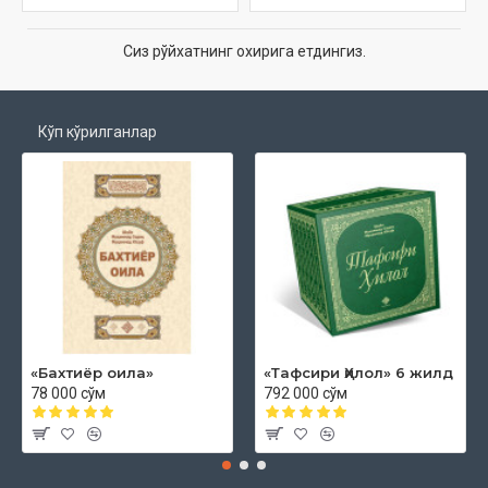
Сиз рўйхатнинг охирига етдингиз.
Кўп кўрилганлар
«Бахтиёр оила»
«Тафсири Ҳилол» 6 жилд
78 000 сўм
792 000 сўм