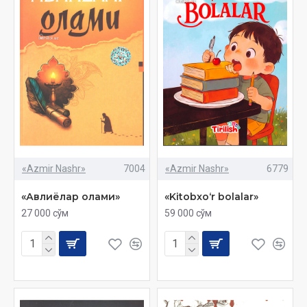
«Azmir Nashr»
7004
«Azmir Nashr»
6779
«Авлиёлар олами»
«Kitobxo‘r bolalar»
27 000 сўм
59 000 сўм