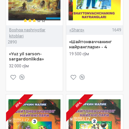
Boshqa nashriyotlar
«Sharq»
1649
kitoblari
«Шайтонваччанинг
2890
найранглари» - 4
«Yuz yil sarson-
19 500 сўм
sargardonlikda»
32 000 сўм
ЙЎҚ
ЙЎҚ