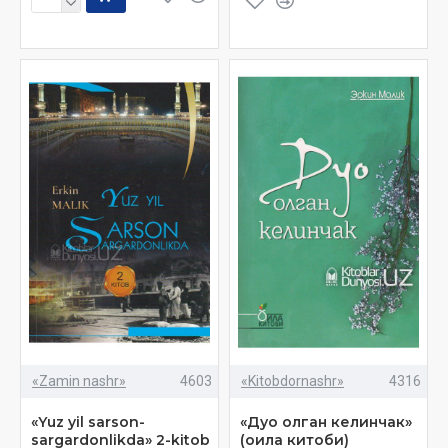
«Zamin nashr»
4603
«Kitobdornashr»
4316
«Yuz yil sarson-
«Дуо олган келинчак»
sargardonlikda» 2-kitob
(оила китоби)