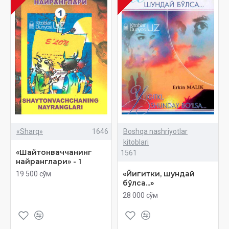
«Sharq»
1646
Boshqa nashriyotlar
kitoblari
«Шайтонваччанинг
1561
найранглари» - 1
«Йигитки, шундай
19 500 сўм
бўлса...»
28 000 сўм