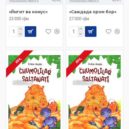
«Йигит ва номус»
«Саждада ором бор»
23 000 сўм
27 000 сўм
ЙЎҚ
ЙЎҚ