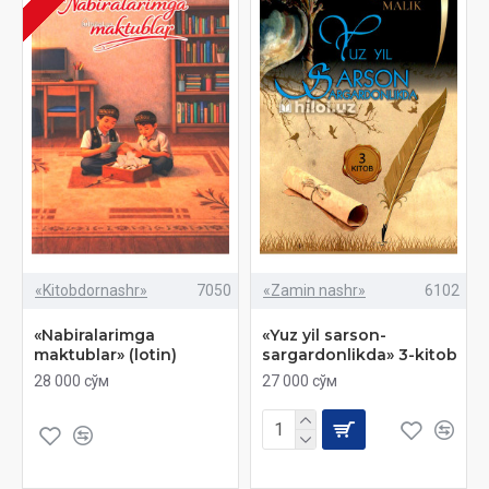
«Kitobdornashr»
7050
«Zamin nashr»
6102
«Nabiralarimga
«Yuz yil sarson-
maktublar» (lotin)
sargardonlikda» 3-kitob
28 000 сўм
27 000 сўм