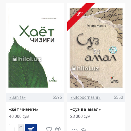
ЙЎҚ
«Sahifa»
5595
«Kitobdornashr»
5550
«Ҳаёт чизиғи»
«Сўз ва амал»
40 000 сўм
23 000 сўм