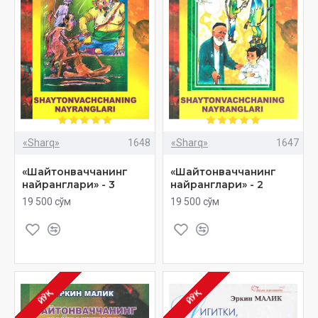
«Sharq»
1648
«Sharq»
1647
«Шайтонваччанинг
«Шайтонваччанинг
найранглари» - 3
найранглари» - 2
19 500 сўм
19 500 сўм
ЙЎҚ
ЙЎҚ