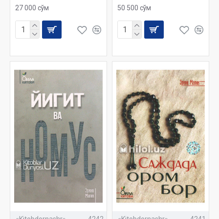
27 000 сўм
50 500 сўм
«Kitobdornashr»
4242
«Kitobdornashr»
4241