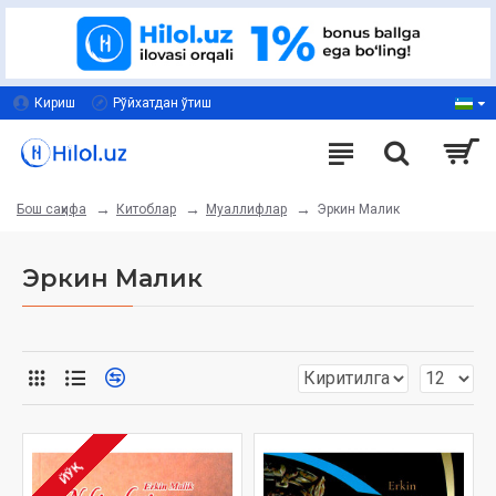
Кириш
Рўйхатдан ўтиш
Китоблар
Муаллифлар
Эркин Малик
Бош саҳифа
Эркин Малик
ЙЎҚ