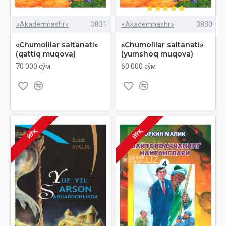
«Akademnashr»
3831
«Akademnashr»
3830
«Chumolilar saltanati»
«Chumolilar saltanati»
(qattiq muqova)
(yumshoq muqova)
70 000 сўм
60 000 сўм
ЙЎҚ
ЙЎҚ