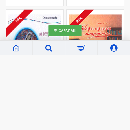
ЙЎҚ
ЙЎҚ
САРАЛАШ
«Sharq»
910
«Kitobdornashr»
7051
«Дуо олган келинчак»
«Набираларимга
мактублар» (кирилл)
17 000 сўм
28 000 сўм