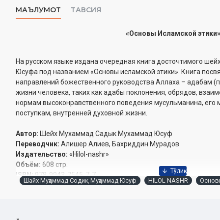
МАЪЛУМОТ
ТАВСИЯ
«Основы Исламской этики
На русском языке издана очередная книга досточтимого ш
Юсуфа под названием «Основы исламской этики». Книга пос
направлений божественного руководства Аллаха – адабам (
жизни человека, таких как адабы поклонения, обрядов, взаи
нормам высоконравственного поведения мусульманина, его 
поступкам, внутренней духовной жизни.
Автор:
Шейх Мухаммад ­Садык Мухаммад Юсуф
Переводчик:
Алишер Алиев, Бахриддин Мурадов
Издательство:
«Hilol-nashr»
Объём:
608 стр.
ISBN:
978-9943-7545-7-7
Шайх Муҳаммад Содиқ Муҳаммад Юсуф
HILOL NASHR
Основ
Дата:
2021 год
Размер:
60х90 1/16
Обложка:
твёрдая