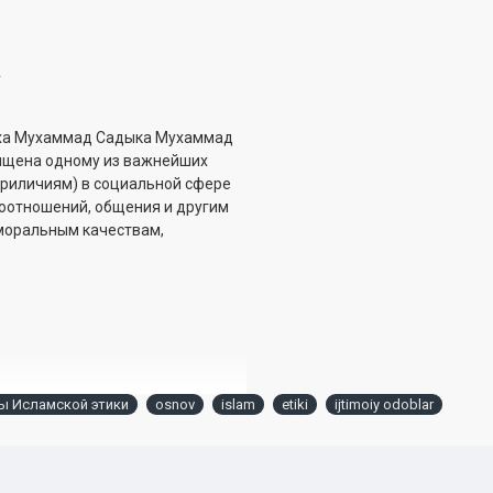
»
ейха Мухаммад Садыка Мухаммад
вящена одному из важнейших
приличиям) в социальной сфере
моотношений, общения и другим
моральным качествам,
ы Исламской этики
osnov
islam
etiki
ijtimoiy odoblar