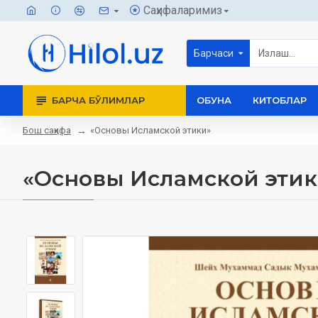
Саҳифаларимиз
Барчаси
БАРЧА БЎЛИМЛАР
ОБУНА
КИТОБЛАР
Бош саҳифа
«Основы Исламской этики»
«Основы Исламской этик