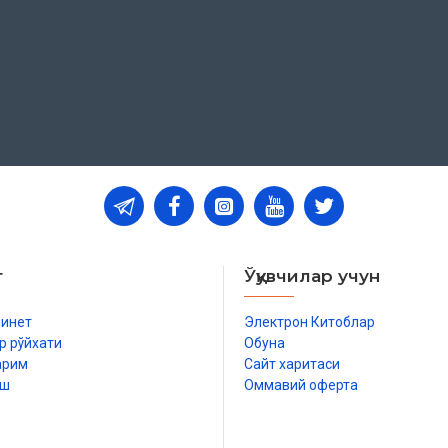
эти строки мы хотим поговорить
ющих в Исламе. Мы возносим дуа
х намерений, и, чтобы
елигию Ислам, довел до
озданий, и Сам одобрил эту
плоть до Судного дня, что
 в суре «Маида» смилостивился
вел до полноты для вас Мое
т
Ўқувчилар учун
слам»
(аят 3).
о блага были доведены до конца
бинет
Электрон Китоблар
сь огромной радостью и благой
р рўйхати
Обуна
лько для мусульман, но и для
арим
Сайт харитаси
успехом все те старания и усилия
иш
Оммавий оферта
ротяжении всей своей долгой
р