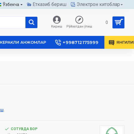
Етказиб бериш
Электрон китоблар
Ўзбекча
0
Кириш
Рўйхатдан ўтиш
+998712175999
КЕРАКЛИ АНЖОМЛАР
ЯНГИЛИ
иш
СОТУВДА БОР