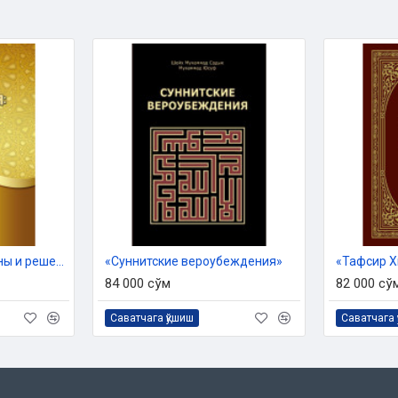
 2020 года Комитета по делам
ики Узбекистан
ХИМ
личия, Который сделал Свою
твенных норм и правил, Свою
го последнего пророка
онравия!
«Разногласия: причины и решения»
«Суннитские вероубеждения»
«Тафсир Х
я и приветствия Посланнику
84 000 сўм
82 000 сў
ные адабы и вверил их своей
 благонравия, — а также членам
Саватчага қўшиш
Саватчага 
им ученым-богословам, внесшим
нормах и правилах этикета