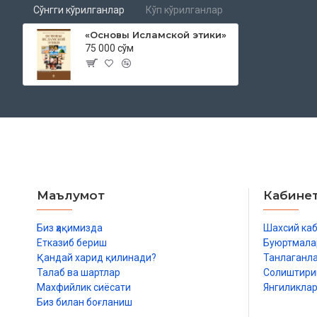
Ислама!
Сўнгги кўрилганлар
Кўп кўрилганлар
Уважаемые читатели! С самыми добрыми намерениями через 
«Основы Исламской этики»
с вами о социальных нормах и правилах приличия, существу
75 000 сўм
Всевышнему Аллаху, прося Его об осуществлении наших благи
настоящая книга принесла пользу всем нам.
Всевышний Аллах довел до совершенства Свою последнюю р
совершенной полноты Свои блага, предназначенные для Его с
религию для людей и установил ее в качестве действующей в
является великим счастьем для нас с вами. Всевышний Аллах
сказать:
«Сегодня Я довел до совершенства вам вашу религию, до
Маълумот
Кабине
благо и одобрил [установил] для вас в качестве религии И
Сообщение о том, что религия была сделана совершенной, чт
Биз ҳақимизда
Шахсий ка
и что Ислам был одобрен в качестве религии для всех, явило
Етказиб бериш
Буюртмала
вестью не только для мусульман того времени, или вообще то
Қандай харид қилинади?
Танлаганл
всего человечества. Весть об этой великой радости увенчала 
Талаб ва шартлар
Солиштир
человечества, которые оно прилагало в поисках счастья на п
Махфийлик сиёсати
Янгиликла
истории, дав прекрасный результат.
Биз билан боғланиш