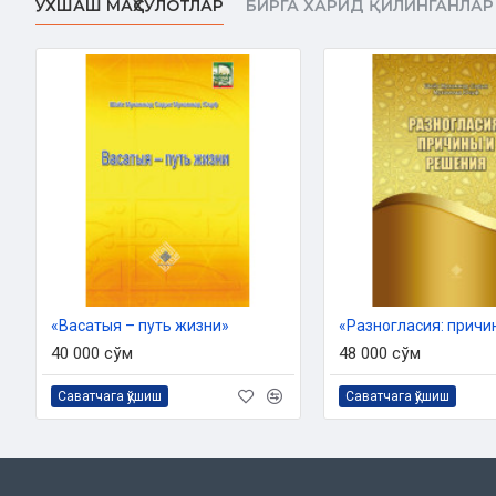
ЎХШАШ МАҲСУЛОТЛАР
БИРГА ХАРИД ҚИЛИНГАНЛАР
Издано в соответствии с заключением 1859 от 11 марта
религий при Кабинете Министров Республ
БИСМИЛЛАХИР РАХМАНИР РА
ПРЕДИСЛОВИЕ
Да будут восхваления Всевышнему Аллаху, достойные Его ве
последнюю книгу Священный Куръан — главной книгой нравс
последнюю религию Ислам — религией правил приличия, Свое
Мухаммада саллаллаху алайхи васаллам — посланником благ
«Васатыя – путь жизни»
Да будут вознесены совершенные и полнейшие благословени
40 000 сўм
48 000 сўм
Мухаммаду Мустафа, — кто принял от своего Господа прекрас
умме, воспитал эту умму, прививая ей в совершенстве этикет
Саватчага қўшиш
Саватчага қўшиш
семьи пророческого дома и сахабийам Пророка!
Да проявит Всевышний Аллах Свое милосердие нашим велик
свой неоценимый вклад в дело доведения до людей знания о 