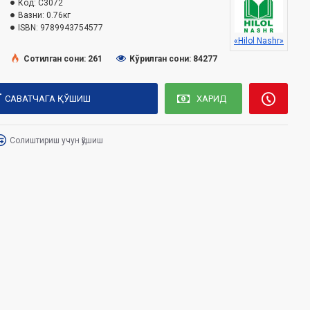
Код:
C3072
Вазни:
0.76кг
ISBN:
9789943754577
«Hilol Nashr»
Сотилган сони: 261
Кўрилган сони: 84277
САВАТЧАГА ҚЎШИШ
ХАРИД
Солиштириш учун қўшиш