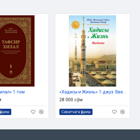
илал» 1-том
«Хадисы и Жизнь» 1-джуз. Введение
м
28 000 сўм
қўшиш
Саватчага қўшиш