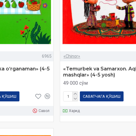
6965
«Chinor»
a oʻrganaman» (4-5
«Temurbek va Samarxon. Aq
mashqlar» (4-5 yosh)
49 000 сўм
А ҚЎШИШ
САВАТЧАГА ҚЎШИШ
Савол
Харид