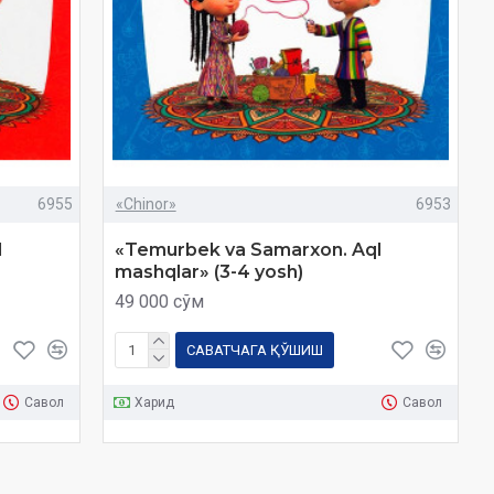
6955
«Chinor»
6953
l
«Temurbek va Samarxon. Aql
mashqlar» (3-4 yosh)
49 000 сўм
САВАТЧАГА ҚЎШИШ
Савол
Харид
Савол