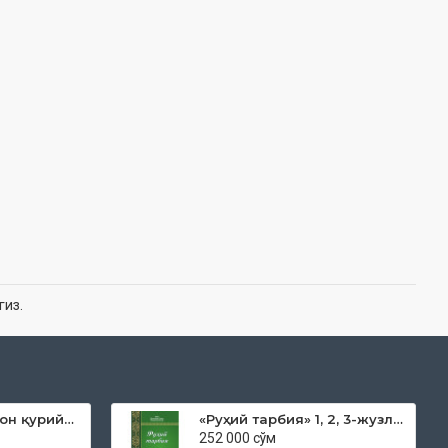
гиз.
«Дока рўмол қачон қурийди»
«Руҳий тарбия» 1, 2, 3-жузлар
252 000 сўм