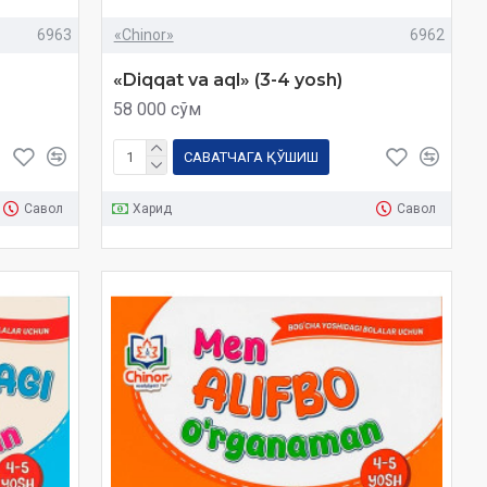
6963
«Chinor»
6962
«Diqqat va aql» (3-4 yosh)
58 000 сўм
САВАТЧАГА ҚЎШИШ
Савол
Харид
Савол