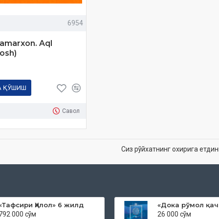
6954
amarxon. Aql
yosh)
А ҚЎШИШ
Савол
Сиз рўйхатнинг охирига етдин
«Тафсири Ҳилол» 6 жилд
792 000 сўм
26 000 сўм