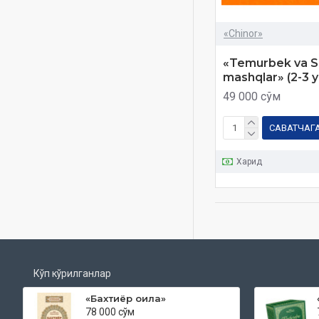
«Chinor»
«Temurbek va S
mashqlar» (2-3 
49 000 сўм
САВАТЧАГ
Харид
Кўп кўрилганлар
«Бахтиёр оила»
78 000 сўм