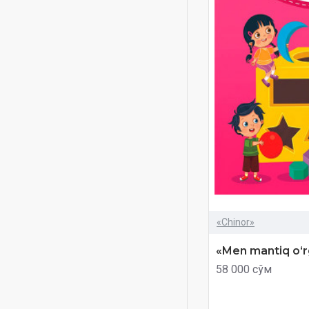
диққат ва ақл 3-4 ёш
диққат ва ақл 4-5 ёш
диққат ва ақл 5-6 ёш
«Chinor»
«Men mantiq oʻr
58 000 сўм