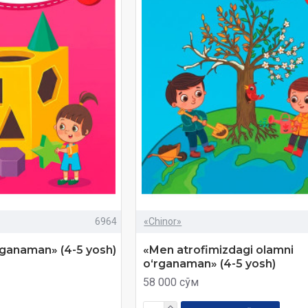
6964
«Chinor»
ganaman» (4-5 yosh)
«Men atrofimizdagi olamni
oʻrganaman» (4-5 yosh)
58 000 сўм