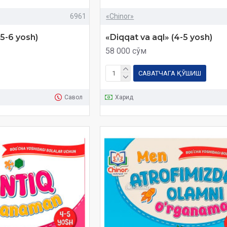
6961
«Chinor»
(5-6 yosh)
«Diqqat va aql» (4-5 yosh)
58 000 сўм
САВАТЧАГА ҚЎШИШ
Савол
Харид