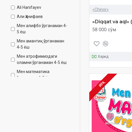
Ali Hanifayev
«Chinor»
Али Ҳанифаев
«Diqqat va aql» 
Мен алифбо ўрганаман 4-
58 000 сўм
5 ёш
Мен амантиқ ўрганаман
4-5 ёш
Мен атрофимиздаги
Харид
оламни ўрганаман 4-5 ёш
Мен математика
ўрганаман 4-5 ёш
ЙЎҚ
Темурбек ва Самархон.
Ақл машқлар 2-3 ёш
Темурбек ва Самархон.
Ақл машқлар 3-4 ёш
Темурбек ва Самархон.
Ақл машқлар 4-5 ёш