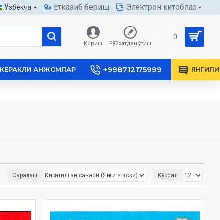
Етказиб бериш
Электрон китоблар
Ўзбекча
0
Кириш
Рўйхатдан ўтиш
+998712175999
КЕРАКЛИ АНЖОМЛАР
ЯНГИЛИ
Саралаш:
Кўрсат: