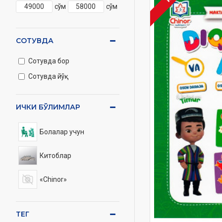
сўм
сўм
СОТУВДА
Сотувда бор
Сотувда йўқ
ИЧКИ БЎЛИМЛАР
Болалар учун
Китоблар
«Chinor»
ТЕГ