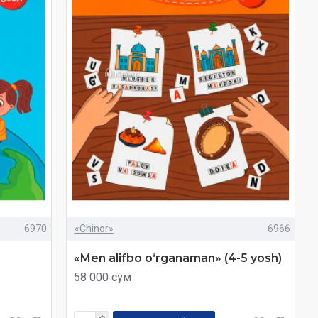
6970
«Chinor»
6966
«Men alifbo oʻrganaman» (4-5 yosh)
58 000 сўм