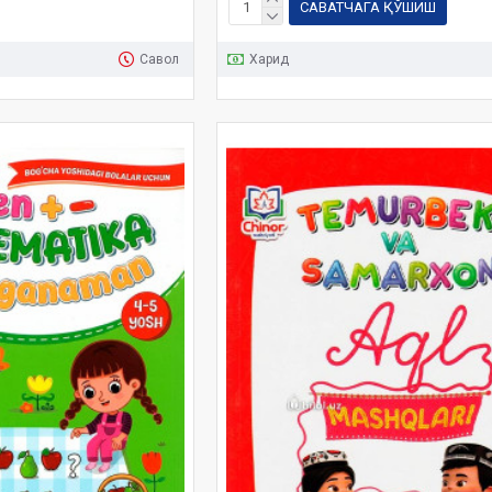
САВАТЧАГА ҚЎШИШ
Савол
Харид