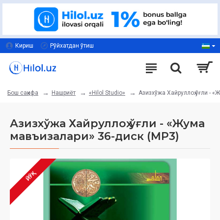
Кириш
Рўйхатдан ўтиш
Нашриёт
«Hilol Studio»
Азизхўжа Хайруллоҳ ўғли - 
Бош саҳифа
Азизхўжа Хайруллоҳ ўғли - «Жума
мавъизалари» 36-диск (МР3)
ЙЎҚ