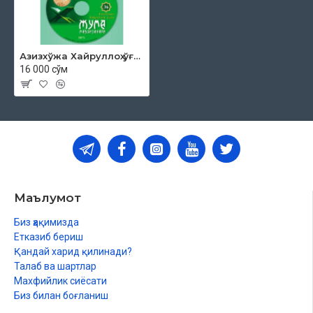
Азизхўжа Хайруллоҳ ўғли - «Жума мавъизалари» 36-диск (МР3)
16 000 сўм
Маълумот
Биз ҳақимизда
Етказиб бериш
Қандай харид қилинади?
Талаб ва шартлар
Махфийлик сиёсати
Биз билан боғланиш