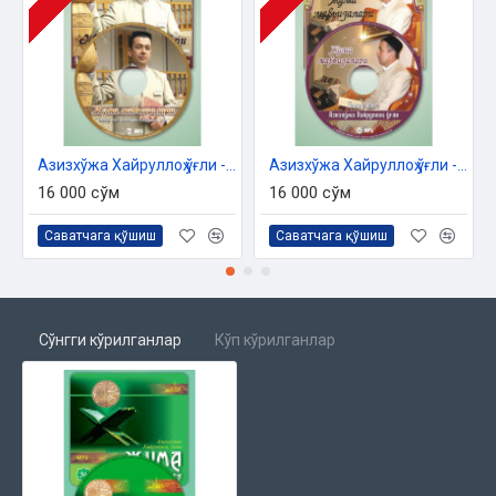
Азизхўжа Хайруллоҳ ўғли - «Жумъа мавъизалари» 10-диск (МР3)
Азизхўжа Хайруллоҳ ўғли - «Жумъа мавъизалари» 11-диск (МР3)
16 000 сўм
16 000 сўм
Саватчага қўшиш
Саватчага қўшиш
Сўнгги кўрилганлар
Кўп кўрилганлар