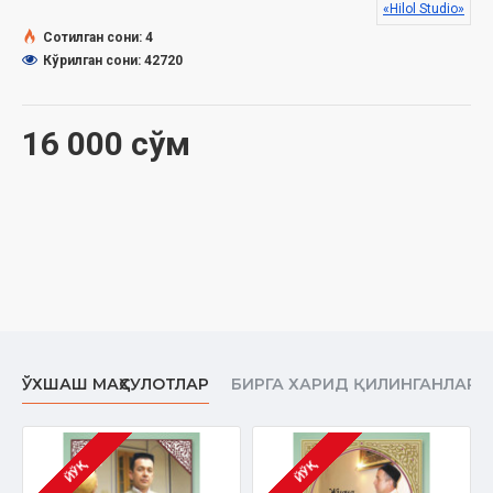
Муаллиф:
Азизхўжа Хайруллоҳ ўғли
«Hilol Studio»
Номи:
«Жума мавъизалари» 36-диск (CD МР3)
Сотилган сони: 4
Нашриёт:
«SEMURG’ MEDIA» МЧЖ
Кўрилган сони: 42720
Сана:
2018 йил
16 000 сўм
ЎХШАШ МАҲСУЛОТЛАР
БИРГА ХАРИД ҚИЛИНГАНЛАР
ЙЎҚ
ЙЎҚ