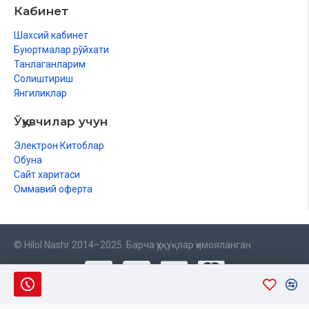
Кабинет
Шахсий кабинет
Буюртмалар рўйхати
Танлаганларим
Солиштириш
Янгиликлар
Ўқувчилар учун
Электрон Китоблар
Обуна
Сайт харитаси
Оммавий оферта
© Hilol Nashr 2014–2025. Барча ҳуқуқлар ҳимояланган