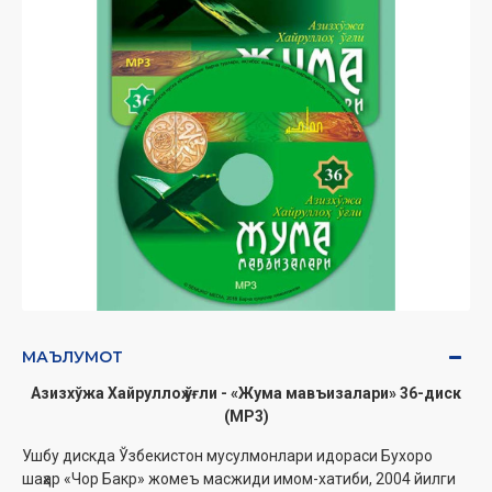
МАЪЛУМОТ
Азизхўжа Хайруллоҳ ўғли - «Жума мавъизалари» 36-диск
(МР3)
Ушбу дискда Ўзбекистон мусулмонлари идораси Бухоро
шаҳар «Чор Бакр» жомеъ масжиди имом-хатиби, 2004 йилги