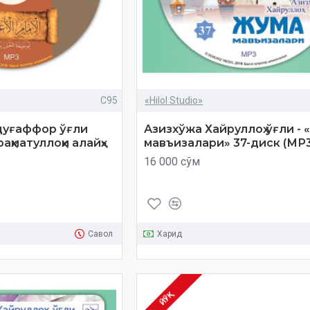
C95
«Hilol Studio»
дуғаффор ўғли
Азизхўжа Хайруллоҳ ўғли -
аҳматуллоҳи алайҳ»
мавъизалари» 37-диск (МР3
16 000 сўм
Савол
Харид
ЙЎҚ