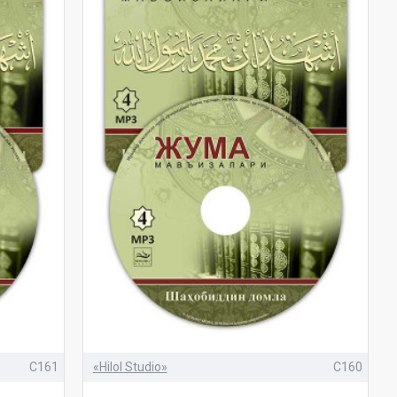
C161
«Hilol Studio»
C160