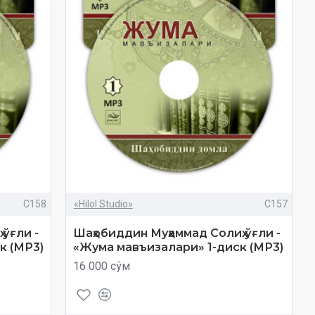
C158
«Hilol Studio»
C157
ўғли -
Шаҳобиддин Муҳаммад Солиҳ ўғли -
к (МР3)
«Жума мавъизалари» 1-диск (МР3)
16 000 сўм