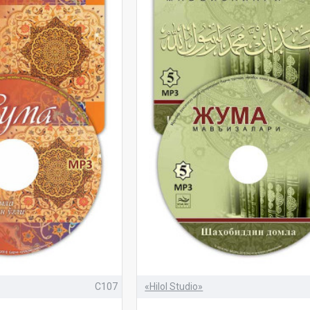
C107
«Hilol Studio»