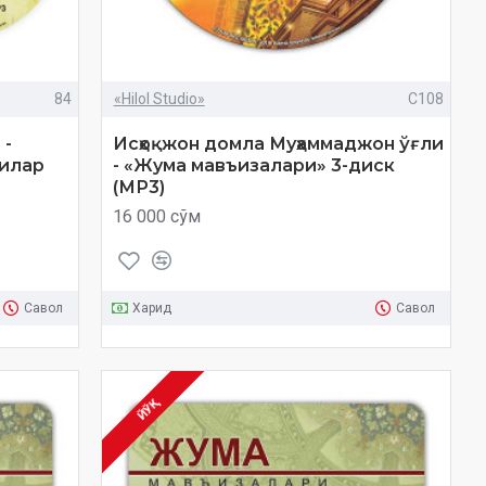
84
«Hilol Studio»
C108
 -
Исҳоқжон домла Муҳаммаджон ўғли
рилар
- «Жума мавъизалари» 3-диск
(МР3)
16 000 сўм
Савол
Харид
Савол
ЙЎҚ