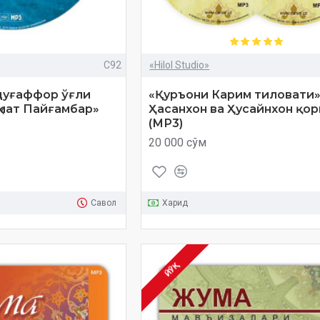
C92
«Hilol Studio»
дуғаффор ўғли
«Қуръони Карим тиловати»
ҳмат Пайғамбар»
Ҳасанхон ва Ҳусайнхон қо
(МР3)
20 000 сўм
Савол
Харид
ЙЎҚ