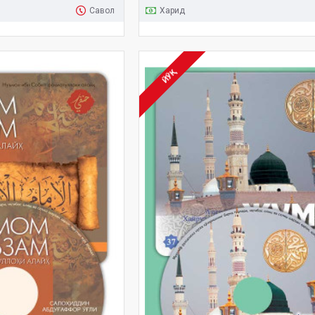
Савол
Харид
ЙЎҚ