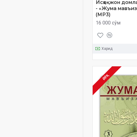
audiokitoblar
Исҳоқжон домл
- «Жума мавъи
baxtiyor oila
(МР3)
disk
16 000 сўм
go'zal xulqlar
hadis va hayot
hazinasi
Харид
ijtimoiy mavzu
imom a'zam
islom aqidasi
ЙЎҚ
iymon
juma ma'ruzalari
ma'ruzalari
maʼruza
mp3
muallimi soniy