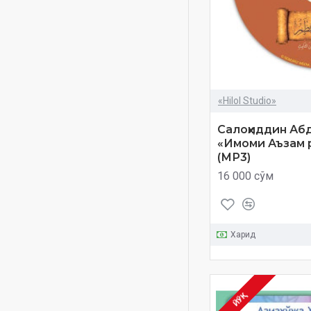
Амма пораси
Ижтимоий мавзу
Имом ал-Бухорий ҳаётлари
ҳақида
Мукаммал саодат йўли
«Hilol Studio»
(Mp-3)c Mukammal saodat
yo'li (Mp-3)
Салоҳиддин Аб
«Имоми Аъзам р
Намозда хушуъ
(МР3)
Саҳиҳи Бухорий тафсир
16 000 сўм
китоби
Тафсири Ҳилол
Таҳорат китоби
Харид
Тўтие Саидумарова
Шайх Муҳаммад Содиқ
Муҳаммад Юсуф
ЙЎҚ
аудиокитоблар