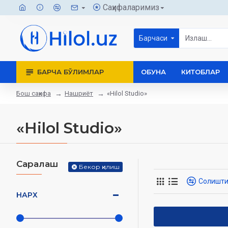
Саҳифаларимиз
Барчаси
БАРЧА БЎЛИМЛАР
ОБУНА
КИТОБЛАР
Бош саҳифа
Нашриёт
«Hilol Studio»
«Hilol Studio»
Саралаш
Бекор қилиш
Солишт
НАРХ