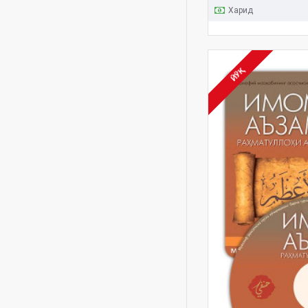
Харид
shayx
shayx Muhammad Sodiq
Muhammad Yusuf
shayx muhammad sodiq
ЙЎҚ
muhammad yusuf
sunniy aqiydalar
tasavvuf
tazkiya
til ofatlari
xilol
yaxshiik va silai rahm
yaxshi niyat
zikr
zikr ahlidan so'rang
Абдулҳамид Зайриев