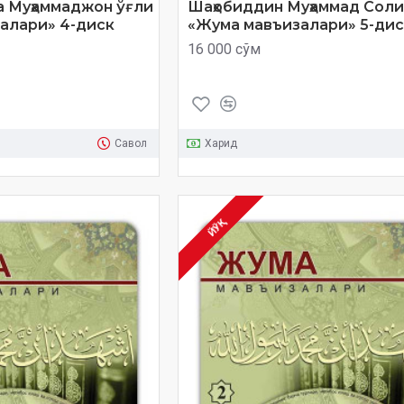
а Муҳаммаджон ўғли
Шаҳобиддин Муҳаммад Солиҳ 
залари» 4-диск
«Жума мавъизалари» 5-дис
16 000 сўм
Савол
Харид
ЙЎҚ