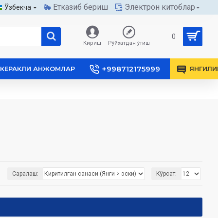
Етказиб бериш
Электрон китоблар
Ўзбекча
0
Кириш
Рўйхатдан ўтиш
+998712175999
КЕРАКЛИ АНЖОМЛАР
ЯНГИЛИ
Саралаш:
Кўрсат: