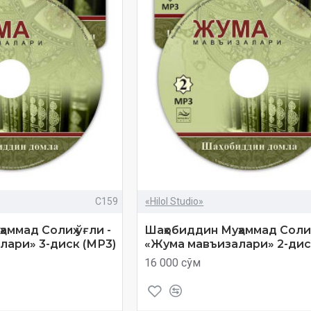
C159
«Hilol Studio»
аммад Солиҳ ўғли -
Шаҳобиддин Муҳаммад Солиҳ 
лари» 3-диск (МР3)
«Жума мавъизалари» 2-дис
16 000 сўм