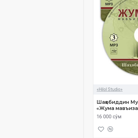
mustahkam oila
namoz
odoblar xazinasi
olamlarga rahmat
payg'ambar
payg'ambarlar tarixi
qorilar
qur'on
qur'on tilovati
ramazon va taqvo
«Hilol Studio»
ramazon va xotirjamlik
Шаҳобиддин Муҳ
«Жума мавъиза
ruhiy tarbiya
16 000 сўм
salohiddin abdug'affor
salohiddin domla
savol-javob