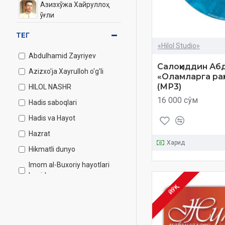
Азизхўжа Хайруллоҳ
ўғли
ТЕГ
Дисклар
«Hilol Studio»
Раҳматуллоҳ қори
Abdulhamid Zayriyev
Ҳабибуллоҳ ўғли
Салоҳиддин Аб
Azizxo'ja Xayrulloh o'g'li
«Оламларга ра
Салоҳиддин
(МР3)
HILOL NASHR
Абдуғаффор ўғли
16 000 сўм
Hadis saboqlari
Одилхон қори
Юнусхон ўғли
Hadis va Hayot
Бошқа муаллифлар
Hazrat
Харид
дисклари
Hikmatli dunyo
Тафсири Ҳилол
Imom al-Buxoriy hayotlari
haqida.
Ҳадис ва Ҳаёт
ЙЎҚ
Jahongir qori Ne'matov
Juma mav'izalari
Ҳикматли дунё
Namozda hushu disk