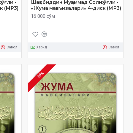
ўғли -
Шаҳобиддин Муҳаммад Солиҳ ўғли -
к (МР3)
«Жума мавъизалари» 4-диск (МР3)
16 000 сўм
Савол
Харид
Савол
ЙЎҚ