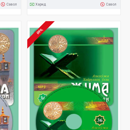
Савол
Харид
Савол
ЙЎҚ