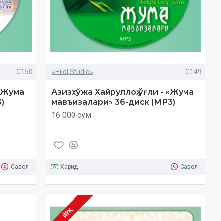
C150
«Hilol Studio»
C149
 «Жума
Азизхўжа Хайруллоҳ ўғли - «Жума
)
мавъизалари» 36-диск (МР3)
16 000 сўм
Савол
Харид
Савол
ЙЎҚ