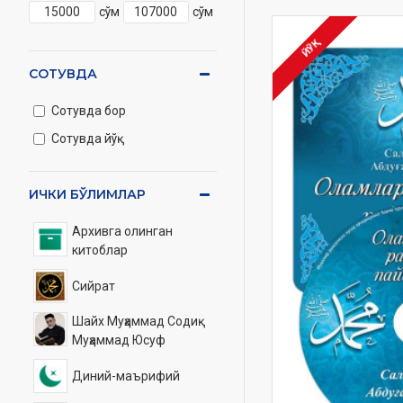
сўм
сўм
ЙЎҚ
СОТУВДА
Сотувда бор
Сотувда йўқ
ИЧКИ БЎЛИМЛАР
Архивга олинган
китоблар
Сийрат
Шайх Муҳаммад Содиқ
Муҳаммад Юсуф
Диний-маърифий