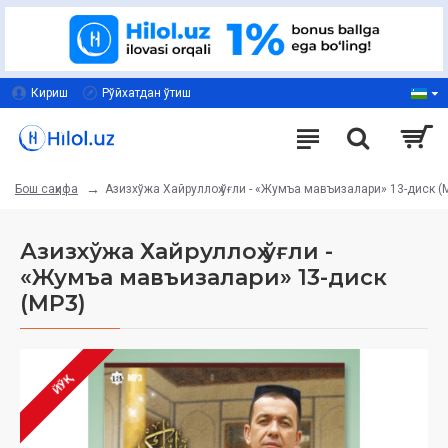
Кириш
Рўйхатдан ўтиш
Азизхўжа Хайруллоҳ ўғли - «Жумъа мавъизалари» 13-диск (
Бош саҳифа
Азизхўжа Хайруллоҳ ўғли -
«Жумъа мавъизалари» 13-диск
(МР3)
ЙЎҚ