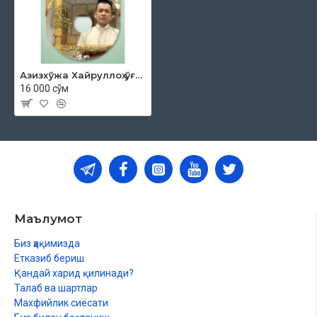
Азизхўжа Хайруллоҳ ўғли - «Жумъа мавъизалари» 13-диск (МР3)
16 000 сўм
Маълумот
Биз ҳақимизда
Етказиб бериш
Қандай харид қилинади?
Талаб ва шартлар
Махфийлик сиёсати