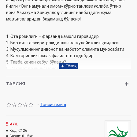
йилги «Энг намунали имом» кўрик-танлови ғолиби, ўткир
воиз Азизхўжа Хайруллоҳ ўғлининг навбатдаги жума
мавъизаларидан баҳраманд бўласиз!
1. Ота розилиги – фарзанд камоли гаровидир
2. Бир оят тафсири: раҳмдиллик ва мулойимлик қоидаси
3. Мусулмоннинг ҳайвонот ва наботот оламига муносабати
4. Камтаринлик юксак фазилат ва одобдир
5. Тавба қачон қабул бўлади?
6. Саховат ва унинг моҳияти
7. Устозларга муносабат фазилати
8. Омонатдорлик сифати ва хислати
ТАВСИЯ
9. Тежамкорлик мусулмоннинг ибратли амалиди
10. Мусулмон яхши гумонда бўлади
-
Тавсия ёзиш
Муаллиф:
Азизхўжа Хайруллоҳ ўғли
Номи:
«Жумъа мавъизалари» 13-диск (CD МР3)
Нашриёт:
ЙЎҚ
«SEMURG’ MEDIA» МЧЖ
Сана:
Код:
2012
C126
Вазни:
0.15кг