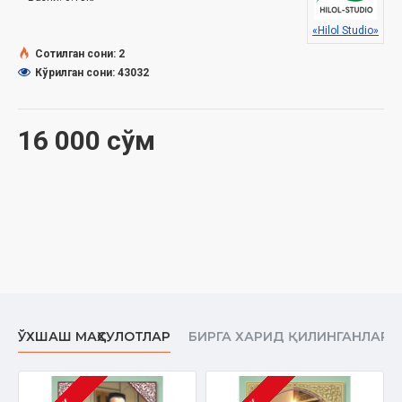
Ҳажми:
342 дақиқа
«Hilol Studio»
Сотилган сони: 2
Кўрилган сони: 43032
16 000 сўм
ЎХШАШ МАҲСУЛОТЛАР
БИРГА ХАРИД ҚИЛИНГАНЛАР