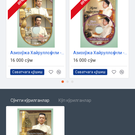
ЙЎҚ
ЙЎҚ
Азизхўжа Хайруллоҳ ўғли - «Жумъа мавъизалари» 10-диск (МР3)
Азизхўжа Хайруллоҳ ўғли - «Жумъа мавъизалари» 11-диск (МР3)
16 000 сўм
16 000 сўм
Саватчага қўшиш
Саватчага қўшиш
Сўнгги кўрилганлар
Кўп кўрилганлар