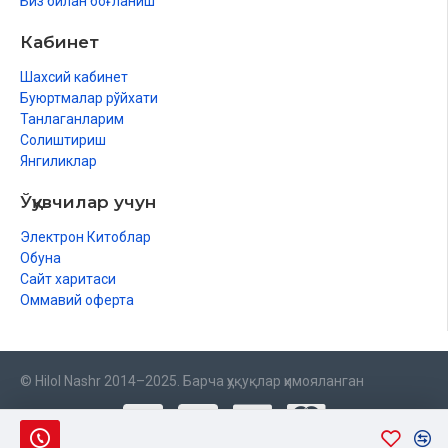
Биз билан боғланиш
Кабинет
Шахсий кабинет
Буюртмалар рўйхати
Танлаганларим
Солиштириш
Янгиликлар
Ўқувчилар учун
Электрон Китоблар
Обуна
Сайт харитаси
Оммавий оферта
© Hilol Nashr 2014–2025. Барча ҳуқуқлар ҳимояланган