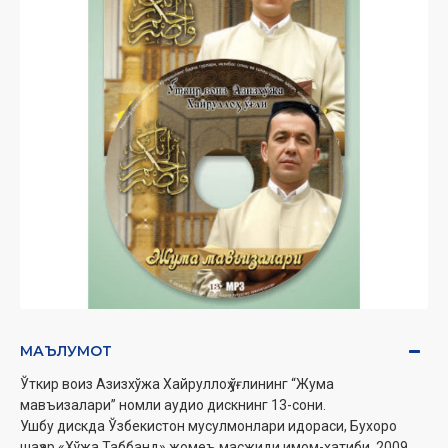
МАЪЛУМОТ
Ўткир воиз Азизхўжа Хайруллоҳ ўғлининг “Жума
мавъизалари” номли аудио дискнинг 13-сони.
Ушбу дискда Ўзбекистон мусулмонлари идораси, Бухоро
шаҳар «Хўжа Таббанд» жомеъ масжиди имом-хатиби, 2009