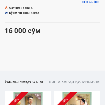
«Hilol Studio»
Сана:
2018 йил
Сотилган сони: 4
Кўрилган сони: 42052
16 000 сўм
ЎХШАШ МАҲСУЛОТЛАР
БИРГА ХАРИД ҚИЛИНГАНЛАР
ЙЎҚ
ЙЎҚ