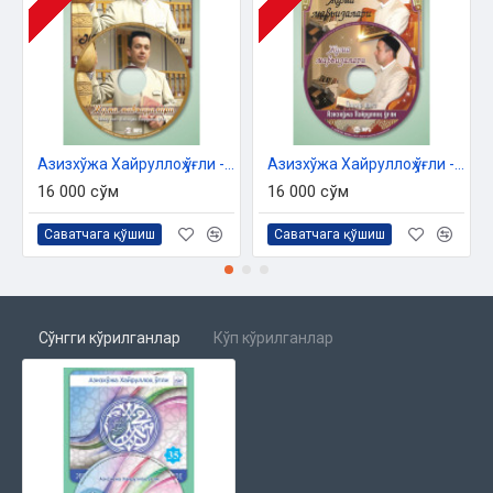
Азизхўжа Хайруллоҳ ўғли - «Жумъа мавъизалари» 10-диск (МР3)
Азизхўжа Хайруллоҳ ўғли - «Жумъа мавъизалари» 11-диск (МР3)
16 000 сўм
16 000 сўм
Саватчага қўшиш
Саватчага қўшиш
Сўнгги кўрилганлар
Кўп кўрилганлар