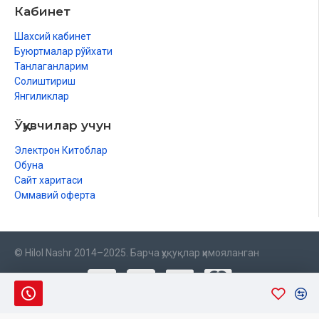
Кабинет
Шахсий кабинет
Буюртмалар рўйхати
Танлаганларим
Солиштириш
Янгиликлар
Ўқувчилар учун
Электрон Китоблар
Обуна
Сайт харитаси
Оммавий оферта
© Hilol Nashr 2014–2025. Барча ҳуқуқлар ҳимояланган