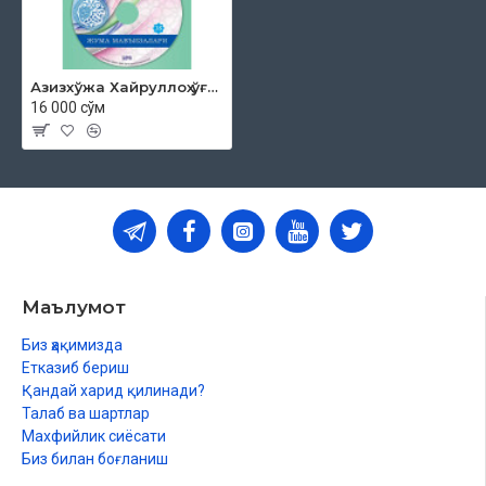
Азизхўжа Хайруллоҳ ўғли - «Жума мавъизалари» 35-диск (МР3)
16 000 сўм
Маълумот
Биз ҳақимизда
Етказиб бериш
Қандай харид қилинади?
Талаб ва шартлар
Махфийлик сиёсати
Биз билан боғланиш