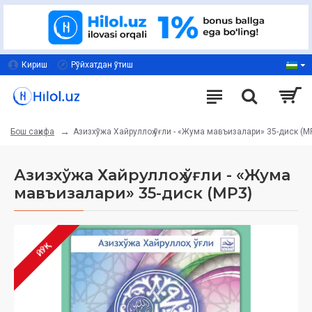
Кириш
Рўйхатдан ўтиш
Азизхўжа Хайруллоҳ ўғли - «Жума мавъизалари» 35-диск (М
Бош саҳифа
Азизхўжа Хайруллоҳ ўғли - «Жума
мавъизалари» 35-диск (МР3)
ЙЎҚ