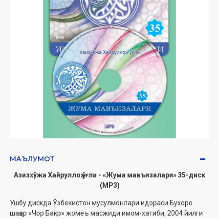
МАЪЛУМОТ
Азизхўжа Хайруллоҳ ўғли - «Жума мавъизалари» 35-диск
(МР3)
Ушбу дискда Ўзбекистон мусулмонлари идораси Бухоро
шаҳар «Чор Бакр» жомеъ масжиди имом-хатиби, 2004 йилги