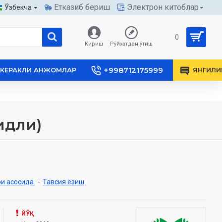
Етказиб бериш
Электрон китоблар
Ўзбекча
0
Кириш
Рўйхатдан ўтиш
+998712175999
КЕРАКЛИ АНЖОМЛАР
ЯНГИЛИ
идли)
и асосида.
-
Тавсия ёзиш
ЙЎҚ