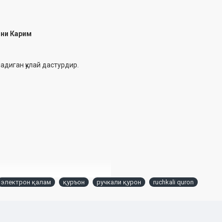
они Карим
адиган қулай дастурдир.
электрон қалам
қуръон
ручкали қурон
ruchkali quron