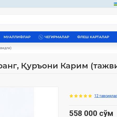
МУАЛЛИФЛАР
ЧЕГИРМАЛАР
ФЛЕШ КАРТАЛАР
жвидли)
 ранг, Қуръони Карим (тажв
12 тавсиялар
558 000 сўм