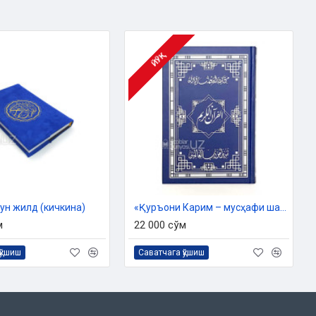
ЙЎҚ
ун жилд (кичкина)
«Қуръони Карим – мусҳафи шариф» («Дорул Салсабил»)
м
22 000 сўм
қўшиш
Саватчага қўшиш