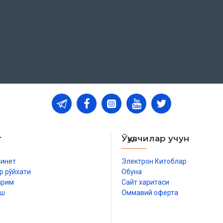
т
Ўқувчилар учун
бинет
Электрон Китоблар
р рўйхати
Обуна
арим
Сайт харитаси
иш
Оммавий оферта
р