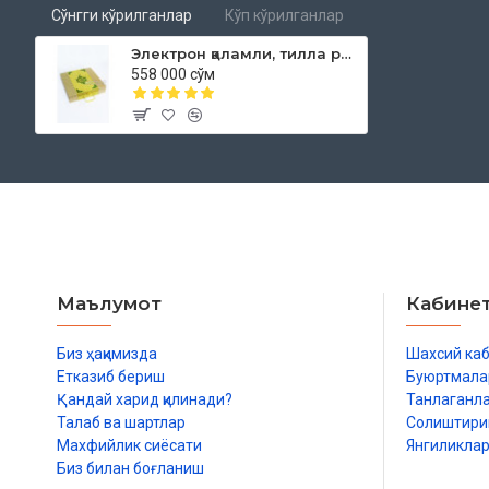
Сўнгги кўрилганлар
Кўп кўрилганлар
Электрон қаламли, тилла ранг, Қуръони Карим (тажвидли)
558 000 сўм
Маълумот
Кабине
Биз ҳақимизда
Шахсий ка
Етказиб бериш
Буюртмала
Қандай харид қилинади?
Танлаганл
Талаб ва шартлар
Солиштир
Махфийлик сиёсати
Янгиликла
Биз билан боғланиш