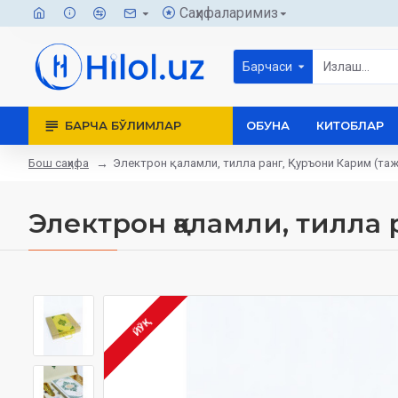
Саҳифаларимиз
Барчаси
БАРЧА БЎЛИМЛАР
ОБУНА
КИТОБЛАР
Бош саҳифа
Электрон қаламли, тилла ранг, Қуръони Карим (та
Электрон қаламли, тилла
ЙЎҚ