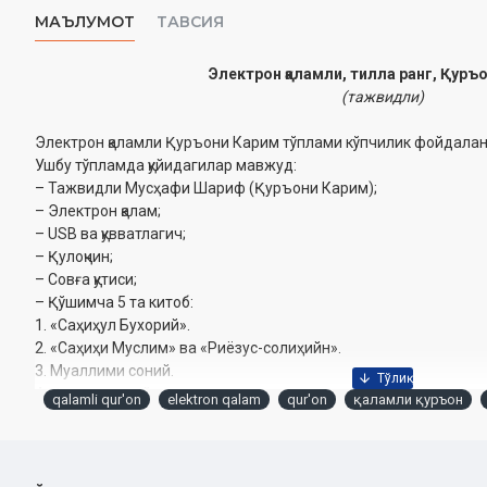
МАЪЛУМОТ
ТАВСИЯ
Электрон қаламли, тилла ранг, Қуръ
(тажвидли)
Электрон қаламли Қуръони Карим тўплами кўпчилик фойдалан
Ушбу тўпламда қуйидагилар мавжуд:
– Тажвидли Мусҳафи Шариф (Қуръони Карим);
– Электрон қалам;
– USB ва қувватлагич;
– Қулоқчин;
– Совға қутиси;
– Қўшимча 5 та китоб:
1. «Саҳиҳул Бухорий».
2. «Саҳиҳи Муслим» ва «Риёзус-солиҳийн».
3. Муаллими соний.
4. Ҳаж ва умра қўлланмаси.
qalamli qur'on
elektron qalam
qur'on
қаламли қуръон
5. Саёҳат луғати ва қўлланма (инглиз, хитой ва араб тилида).
Электрон қаламнинг имкониятлари:
– 18 та қорининг овозли қироати;