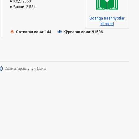
Код:
2063
Вазни:
2.55кг
Boshqa nashriyotlar
kitoblari
Сотилган сони: 144
Кўрилган сони: 91506
Солиштириш учун қўшиш