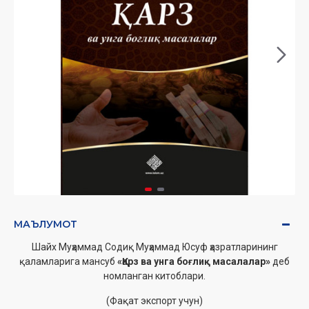
МАЪЛУМОТ
Шайх Муҳаммад Содиқ Муҳаммад Юсуф ҳазратларининг
қаламларига мансуб
«Қарз ва унга боғлиқ масалалар»
деб
номланган китоблари.
(Фақат экспорт учун)