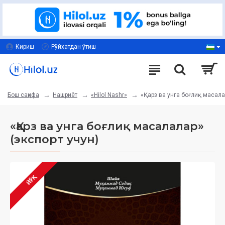
Кириш
Рўйхатдан ўтиш
Нашриёт
«Hilol Nashr»
«Қарз ва унга боғлиқ масала
Бош саҳифа
«Қарз ва унга боғлиқ масалалар»
(экспорт учун)
ЙЎҚ