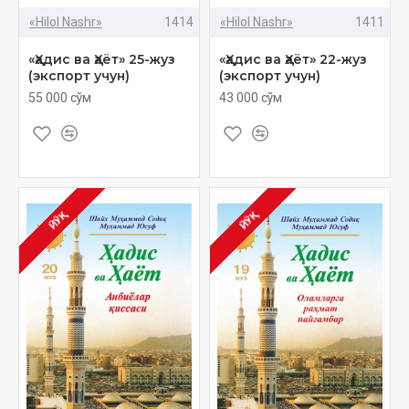
«Hilol Nashr»
1414
«Hilol Nashr»
1411
«Ҳадис ва Ҳаёт» 25-жуз
«Ҳадис ва Ҳаёт» 22-жуз
(экспорт учун)
(экспорт учун)
55 000 сўм
43 000 сўм
ЙЎҚ
ЙЎҚ