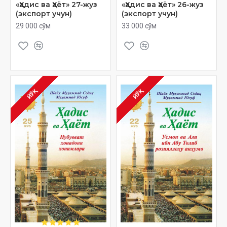
«Ҳадис ва Ҳаёт» 27-жуз
«Ҳадис ва Ҳаёт» 26-жуз
(экспорт учун)
(экспорт учун)
29 000 сўм
33 000 сўм
ЙЎҚ
ЙЎҚ