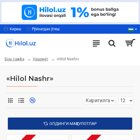
Кириш
Рўйхатдан ўтиш
Нашриёт
«Hilol Nashr»
Бош саҳифа
«Hilol Nashr»
ОЛДИНГИ МАҲСУЛОТЛАР