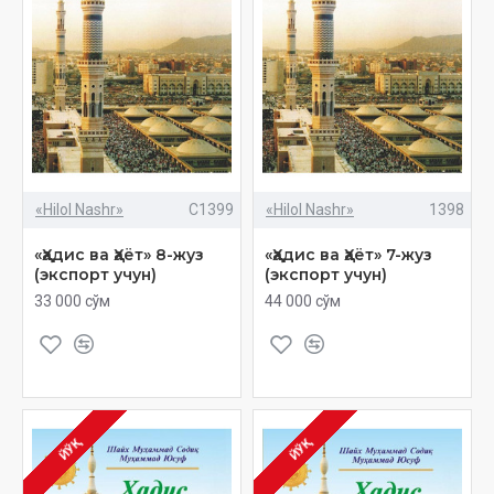
«Hilol Nashr»
C1399
«Hilol Nashr»
1398
«Ҳадис ва Ҳаёт» 8-жуз
«Ҳадис ва Ҳаёт» 7-жуз
(экспорт учун)
(экспорт учун)
33 000 сўм
44 000 сўм
ЙЎҚ
ЙЎҚ