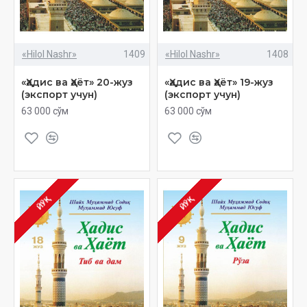
«Hilol Nashr»
1409
«Hilol Nashr»
1408
«Ҳадис ва Ҳаёт» 20-жуз
«Ҳадис ва Ҳаёт» 19-жуз
(экспорт учун)
(экспорт учун)
63 000 сўм
63 000 сўм
ЙЎҚ
ЙЎҚ