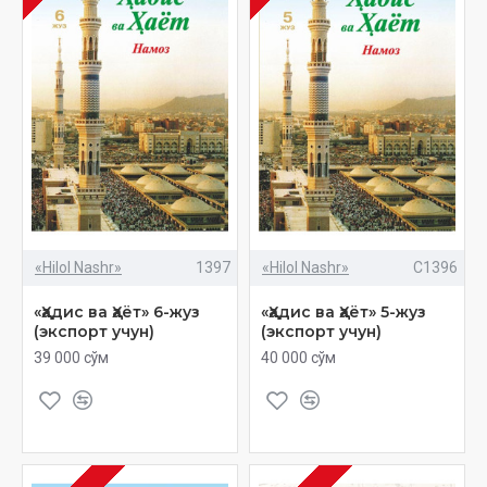
«Hilol Nashr»
1397
«Hilol Nashr»
C1396
«Ҳадис ва Ҳаёт» 6-жуз
«Ҳадис ва Ҳаёт» 5-жуз
(экспорт учун)
(экспорт учун)
39 000 сўм
40 000 сўм