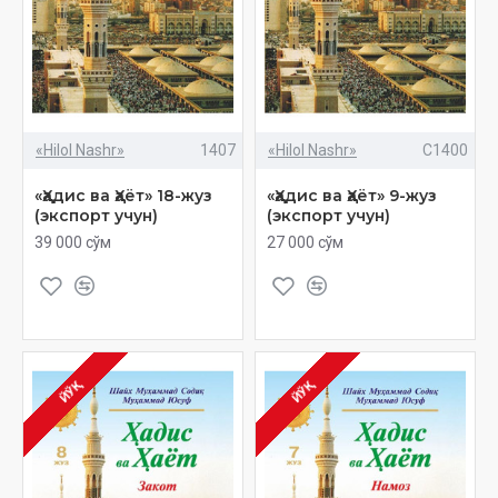
«Hilol Nashr»
1407
«Hilol Nashr»
C1400
«Ҳадис ва Ҳаёт» 18-жуз
«Ҳадис ва Ҳаёт» 9-жуз
(экспорт учун)
(экспорт учун)
39 000 сўм
27 000 сўм
ЙЎҚ
ЙЎҚ