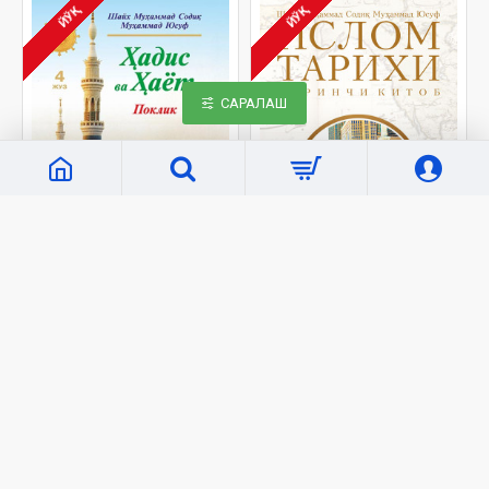
ЙЎҚ
ЙЎҚ
САРАЛАШ
«Hilol Nashr»
C1395
«Hilol Nashr»
2076
«Ҳадис ва Ҳаёт» 4-жуз
«Ислом тарихи» 1–2-
(экспорт учун)
китоблар (экспорт
учун)
32 000 сўм
143 000 сўм