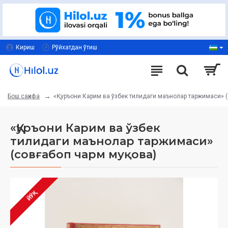
Кириш
Рўйхатдан ўтиш
«Қуръони Карим ва ўзбек тилидаги маънолар таржимаси» 
Бош саҳифа
«Қуръони Карим ва ўзбек
тилидаги маънолар таржимаси»
(совғабоп чарм муқова)
ЙЎҚ