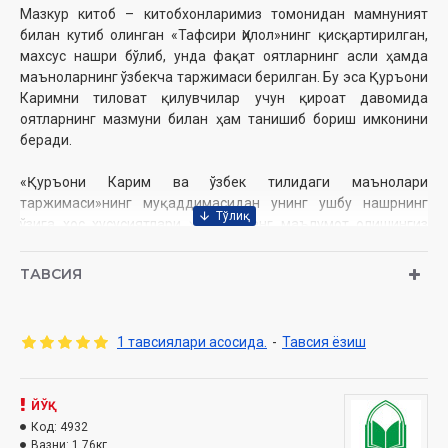
Мазкур китоб – китобхонларимиз томонидан мамнуният
билан кутиб олинган «Тафсири Ҳилол»нинг қисқартирилган,
махсус нашри бўлиб, унда фақат оятларнинг асли ҳамда
маъноларнинг ўзбекча таржимаси берилган. Бу эса Қуръони
Каримни тиловат қилувчилар учун қироат давомида
оятларнинг мазмуни билан ҳам танишиб бориш имконини
беради.
«Қуръони Карим ва ўзбек тилидаги маънолари
таржимаси»нинг муқаддимасидан унинг ушбу нашрнинг
ўзига хос хусусиятлари ҳақида кенг маълумот олишингиз
мумкин.
ТАВСИЯ
Муаллиф:
Шайх Муҳаммад Содиқ Муҳаммад Юсуф
Нашриёт:
«Hilol-Nashr» нашриёт-матбааси
1 тавсиялари асосида.
-
Тавсия ёзиш
Сана:
2022 йил
Ҳажми:
632
бет
ISBN:
978-9943-7795-9-4
Ўлчами
ЙЎҚ
: 60×90 1/8
Муқоваси:
Код:
4932
қаттиқ, чарм
Вазни:
1.76кг