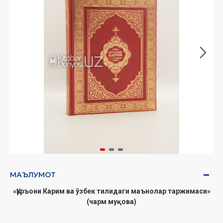
МАЪЛУМОТ
«Қуръони Карим ва ўзбек тилидаги маънолар таржимаси»
(чарм муқова)