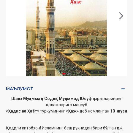
МАЪЛУМОТ
Шайх Муҳаммад Содиқ Муҳаммад Юсуф
ҳазратларининг
қаламларига мансуб
«Ҳадис ва Ҳаёт»
туркумининг
«Ҳаж»
деб номланган
10-жузи
Қадрли китобхон! Исломнинг беш рукнидан бири бўлган ҳаж