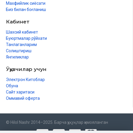
Махфийлик сиёсати
Биз билан боғланиш
Кабинет
Шахсий кабинет
Буюртмалар рўйхати
Танлаганларим
Солиштириш
Янгиликлар
Ўқувчилар учун
Электрон Китоблар
Обуна
Сайт харитаси
Оммавий оферта
© Hilol Nashr 2014–2025. Барча ҳуқуқлар ҳимояланган