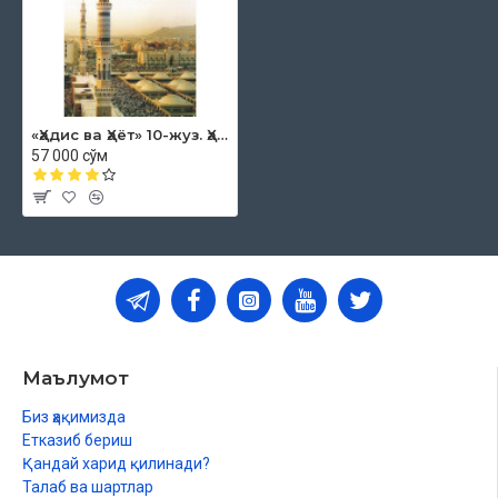
Овнинг жазоси
Ҳарами шарифга ҳадйи аташ
Макка ҳарами фазли ҳақида
Маккага эҳромсиз кириш жоиз
Замзам сувидан ичиш ва олиб кетиш
Ҳожига сув бериш фазли
«Ҳадис ва Ҳаёт» 10-жуз. Ҳаж китоби
Каъбани Аллоҳ таоло ҳифз этгани ҳақида
57 000 сўм
Мадинанинг фазли ҳақида
Мадина Аллоҳ таоло инояти ила қўрилган
Набий алайҳиссаломнинг Мадинага ва унинг аҳлига дуолари
Мадинани маскан тутишга тарғиб
Набий соллаллоҳу алайҳи васаллам қабрларини зиёрат қилиш
Маълумот
Биз ҳақимизда
Етказиб бериш
Қандай харид қилинади?
Талаб ва шартлар