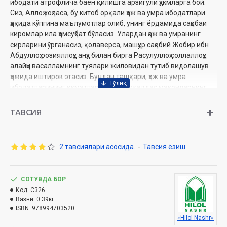
ибодати атрофлича баён қилишга арзигули ҳукмларга бой.
Сиз, Аллоҳ хоҳласа, бу китоб орқали ҳаж ва умра ибодатлари
ҳақида кўпгина маълумотлар олиб, унинг ёрдамида саҳобаи
киромлар ила ҳамсуҳбат бўласиз. Улардан ҳаж ва умранинг
сирларини ўрганасиз, қолаверса, машҳур саҳобий Жобир ибн
Абдуллоҳ розияллоҳу анҳу билан бирга Расулуллоҳ соллаллоҳу
алайҳи васалламнинг туялари жиловидан тутиб видолашув
ҳажида иштирок этасиз. Бундан ташқари, ҳаж ва умра
ибодатларининг ҳикматлари ҳамда муқаддас маконларнинг
тарихи ва ҳозирги куни билан ошно бўласиз.
ТАВСИЯ
Муаллиф:
Шайх Муҳаммад Содиқ Муҳаммад Юсуф
Номи:
«Ҳадис ва Ҳаёт» 10-жуз. Ҳаж ва умра китоби.
Нашриёт:
«Hilol» нашриёт-матбааси
2 тавсиялари асосида.
-
Тавсия ёзиш
Сана:
2025 йил (2015, 2016. 2019, 2020, 2021, 2022, 2021 2024
2025)
Ҳажми:
376 бет
ISBN:
СОТУВДА БОР
978-9910-687-25-9
Ўлчами:
Код:
C326
84×108 1/32
Вазни:
0.39кг
Муқоваси:
қаттиқ
ISBN:
978994703520
«Hilol Nashr»
Ўзбекистон Республикаси Дин ишлари бўйича