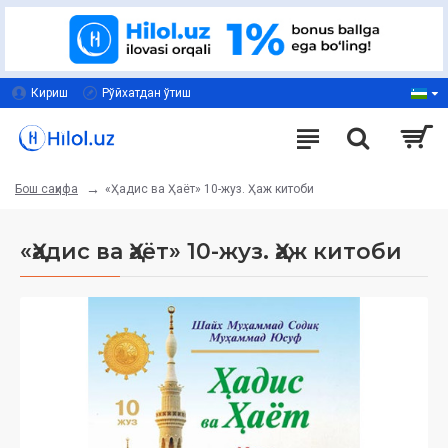
Кириш
Рўйхатдан ўтиш
«Ҳадис ва Ҳаёт» 10-жуз. Ҳаж китоби
Бош саҳифа
«Ҳадис ва Ҳаёт» 10-жуз. Ҳаж китоби