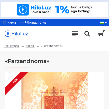
Кириш
Рўйхатдан ўтиш
Излаш
«Farzandnoma»
Бош саҳифа
«Farzandnoma»
ЙЎҚ