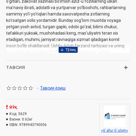
o‘gitlari, zakovat xazinasi bo‘lmish aziz-u fozillarning ulkan
ma’naviy ibrati, adolatli va yurtparvar yo‘lboshchi, rahbarlarning
samimiy yo‘l-yo‘riqlari hamda saxovatpesha zotlarning
ko‘rsatgan xolis yordamidir. Bunday sog‘lom muxitda voyaga
yetgan yosh avlod, turgan gapki, odobi go‘zal, bilimi chukur,
tafakkuri yuksak, mushohadasi keng, mas’uliyatni teran xis
etadigan, muhimi, jamiyat ravnaqiga xizmat qiladigan komil
inson bo‘lib shakllanadi. Ushbu kitob farzand tarbiyasi va uning
kamoloti uchun befarq bo‘lmagan ota-onalarga, ustoz-
murabbiylarga, qolaversa, insoniyatning ma’naviy yuksalishi
yo‘lida jon kuydirayotgan fidoyi, zahmatkash ziyolilarga
ТАВСИЯ
mo‘ljallangan. U siz va zurriyotlaringiz sevib ukiydigan asarga
aylanadi, deb umid kilamiz.
-
Тавсия ёзиш
Muallif:
Obiddin Mahmudov
Nashriyot:
"G‘afur G‘ulom" nashriyoti
Sana:
2024-yil
Hajmi:
ЙЎҚ
352 bet
ISBN:
Код:
978-9943-7900-5-6
5629
Вазни:
0.62кг
O‘lchami:
70x100 1/16
ISBN:
9789943790056
Muqovasi:
qattiq
«G`afur G`ulom»