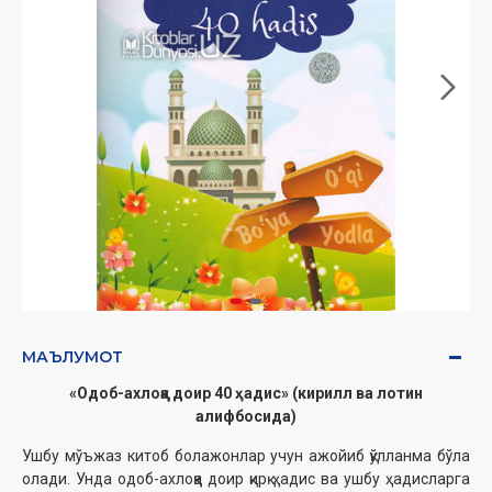
МАЪЛУМОТ
«Одоб-ахлоққа доир 40 ҳадис» (кирилл ва лотин
алифбосида)
Ушбу мўъжаз китоб болажонлар учун ажойиб қўлланма бўла
олади. Унда одоб-ахлоққа доир қирқ ҳадис ва ушбу ҳадисларга