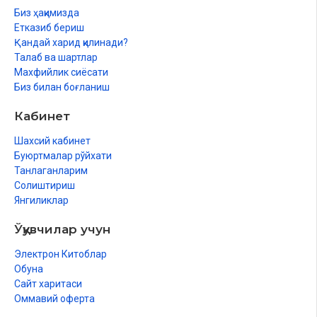
Биз ҳақимизда
Етказиб бериш
Қандай харид қилинади?
Талаб ва шартлар
Махфийлик сиёсати
Биз билан боғланиш
Кабинет
Шахсий кабинет
Буюртмалар рўйхати
Танлаганларим
Солиштириш
Янгиликлар
Ўқувчилар учун
Электрон Китоблар
Обуна
Сайт харитаси
Оммавий оферта