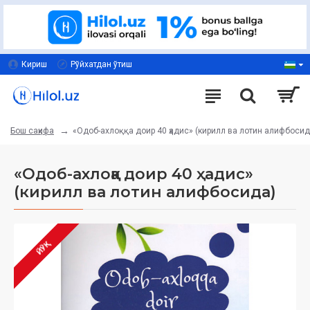
Кириш
Рўйхатдан ўтиш
«Одоб-ахлоққа доир 40 ҳадис» (кирилл ва лотин алифбосид
Бош саҳифа
«Одоб-ахлоққа доир 40 ҳадис»
(кирилл ва лотин алифбосида)
ЙЎҚ