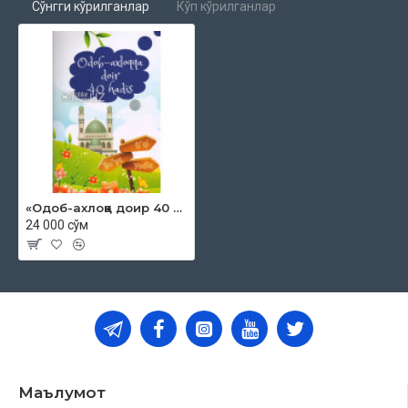
Сўнгги кўрилганлар
Кўп кўрилганлар
«Одоб-ахлоққа доир 40 ҳадис» (кирилл ва лотин алифбосида)
24 000 сўм
Маълумот