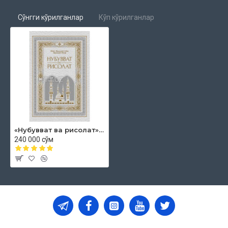
Сўнгги кўрилганлар
Кўп кўрилганлар
«Нубувват ва рисолат» («Ҳадис ва ҳаёт» 19-20-жузлар)
240 000 сўм