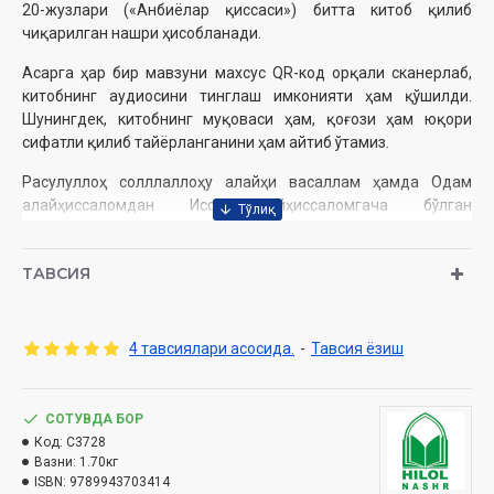
20-жузлари («Анбиёлар қиссаси») битта китоб қилиб
чиқарилган нашри ҳисобланади.
Асарга ҳар бир мавзуни махсус QR-код орқали сканерлаб,
китобнинг аудиосини тинглаш имконияти ҳам қўшилди.
Шунингдек, китобнинг муқоваси ҳам, қоғози ҳам юқори
сифатли қилиб тайёрланганини ҳам айтиб ўтамиз.
Расулуллоҳ солллаллоҳу алайҳи васаллам ҳамда Одам
алайҳиссаломдан Исо алайҳиссаломгача бўлган
пайғамбарларнинг қиссалари бир китобга жамланган
«Нубувват ва рисолат» китобини харид қилинг.
ТАВСИЯ
Муаллиф
:
Шайх Муҳаммад Содиқ Муҳаммад Юсуф
Нашриёт
: «Hilol-Nashr» Нашриёт-матбааси
4 тавсиялари асосида.
-
Тавсия ёзиш
Сана
: 2022 йил
Ҳажми
: 896 бет
ISBN
: 978-9943-7034-1-4
СОТУВДА БОР
Ўлчами
: 84×108/32
Код:
C3728
Муқова:
қаттиқ
Вазни:
1.70кг
ISBN:
9789943703414