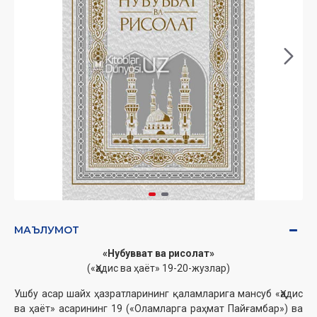
МАЪЛУМОТ
«Нубувват ва рисолат»
(«Ҳадис ва ҳаёт» 19-20-жузлар)
Ушбу асар шайх ҳазратларининг қаламларига мансуб «Ҳадис
ва ҳаёт» асарининг 19 («Оламларга раҳмат Пайғамбар») ва