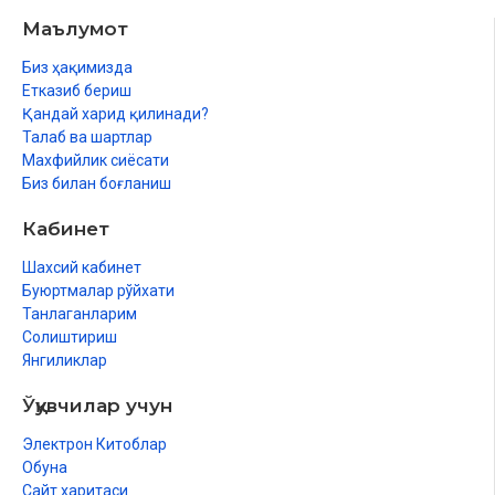
Маълумот
Биз ҳақимизда
Етказиб бериш
Қандай харид қилинади?
Талаб ва шартлар
Махфийлик сиёсати
Биз билан боғланиш
Кабинет
Шахсий кабинет
Буюртмалар рўйхати
Танлаганларим
Солиштириш
Янгиликлар
Ўқувчилар учун
Электрон Китоблар
Обуна
Сайт харитаси