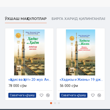
ЎХШАШ МАҲСУЛОТЛАР
БИРГА ХАРИД ҚИЛИНГАНЛАР
«Ҳадис ва Ҳаёт» 20-жуз. Анбиёлар қиссаси
«Хадисы и Жизнь» 19-джуз. Пророк, явившийся мирам милостью
78 000 сўм
56 000 сўм
Саватчага қўшиш
Саватчага қўшиш