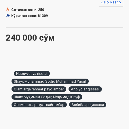
«Hilol Nashr»
Ўзбекистон Республикаси Вазирлар Маҳкамаси
Сотилган сони: 250
ҳузуридаги Дин ишлари бўйича қўмитанинг 2021 йил 3
Кўрилган сони: 81309
майдаги 03-07/2973 рақамли хулосаси асосида
тайёрланди.
240 000 сўм
Nubuvvat va risolat
Shayx Muhammad Sodiq Muhammad Yusuf
Olamlarga rahmat payg'ambar
Anbiyolar qissasi
Шайх Муҳаммад Содиқ Муҳаммад Юсуф
Оламларга раҳмат пайғамбар
Анбиёлар қиссаси