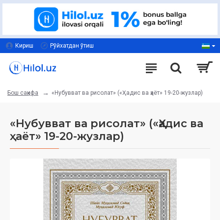
Кириш
Рўйхатдан ўтиш
«Нубувват ва рисолат» («Ҳадис ва ҳаёт» 19-20-жузлар)
Бош саҳифа
«Нубувват ва рисолат» («Ҳадис ва
ҳаёт» 19-20-жузлар)