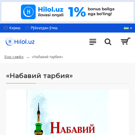
Кириш
Рўйхатдан ўтиш
«Набавий тарбия»
Бош саҳифа
«Набавий тарбия»