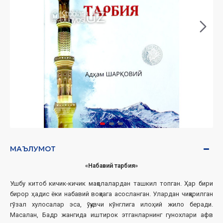
МАЪЛУМОТ
«Набавий тарбия»
Ушбу китоб кичик-кичик мақолалардан ташкил топган. Ҳар бири
бирор ҳадис ёки набавий воқеага асосланган. Улардан чиқарилган
гўзал хулосалар эса, ўқувчи кўнглига илоҳий жило беради.
Масалан, Бадр жангида иштирок этганларнинг гунохлари афв