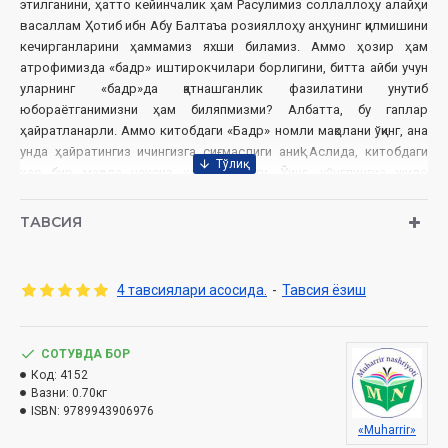
этилганини, ҳатто кейинчалик ҳам Расулимиз соллаллоҳу алайҳи
васаллам Ҳотиб ибн Абу Балтаъа розияллоҳу анҳунинг қилмишини
кечирганларини ҳаммамиз яхши биламиз. Аммо ҳозир ҳам
атрофимизда «бадр» иштирокчилари борлигини, битта айби учун
уларнинг «бадр»да қатнашганлик фазилатини унутиб
юбораётганимизни ҳам биляпмизми? Албатта, бу гаплар
ҳайратланарли. Аммо китобдаги «Бадр» номли мақолани ўқинг, ана
унда ҳайратингиз ичингизга сиғмаслиги аниқ! Аслида, китобдаги
ҳар бир мақола чексиз ҳайрат ўчоғи. Ўқинг, кўнглингиз жило
топсин!
ТАВСИЯ
Адҳам Шарқовий
Муаллиф
:
Таржимон:
Абдулқодир Самарқандий
4 тавсиялари асосида.
-
Тавсия ёзиш
Нашриёт
: «Muharrir» нашриёти
Сана
: 2023 йил
Ҳажми
: 436 бет
ISBN
СОТУВДА БОР
: 978-9943-9069-7-6
Ўлчами
Код:
4152
: 70×90 1/16
Вазни:
0.70кг
Муқоваси:
қаттиқ
ISBN:
9789943906976
«Muharrir»