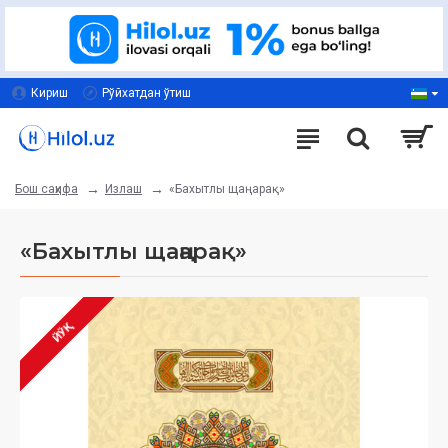
Кириш
Рўйхатдан ўтиш
Излаш
«Бахытлы щаңарақ»
Бош саҳифа
«Бахытлы щаңарақ»
ЙЎҚ