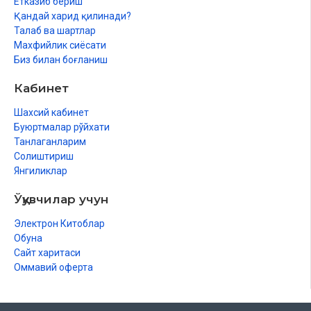
Етказиб бериш
Ғусылдың парызлары
Қандай харид қилинади?
Талаб ва шартлар
Ғусылдың сүннетлери
Махфийлик сиёсати
Биз билан боғланиш
Ғусылды ўәжиб қылыўшы нәрселер
Кабинет
Сүннет ғусыллар
Шахсий кабинет
Ҳәмиледар ҳәм емизиўлилерге жынысый жақынлық мүмкин
Буюртмалар рўйхати
Ерли-зайыплық ҳуқықлары ҳаққында
Танлаганларим
Солиштириш
Шаңарақ шеңбериндеги ҳуқықлар
Янгиликлар
Ерли-зайып арасындағы улыўмалық ҳуқықлар
Ўқувчилар учун
Ҳаялдың ўазыйпалары
Электрон Китоблар
Ер адамның ҳаялы алдындағы ўазыйпалары
Обуна
Сайт харитаси
Ер адамның ҳаялы алдындағы қарым-қатнас ўазыйпалары
Оммавий оферта
Еки мақала