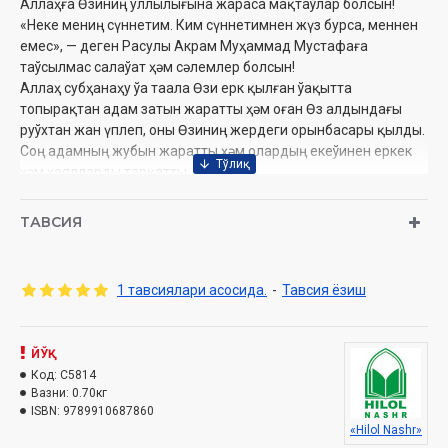
Аллаҳға Өзиниң уллылығына жараса мақтаўлар болсын!
«Неке мениң сүннетим. Ким сүннетимнен жүз бурса, меннен
емес», — деген Расулы Акрам Муҳаммад Мустафаға
таўсылмас салаўат ҳәм сәлемлер болсын!
Аллаҳ субҳанаҳу ўа таала Өзи ерк қылған ўақытта
топырақтан адам затын жаратты ҳәм оған Өз алдындағы
руўхтан жан үплеп, оны Өзиниң жердеги орынбасары қылды.
Соң адамның жубын жаратты ҳәм олардың екеўинен еркек
ҳәм ҳаялларды тарқатты.
Аллаҳ таала инсан затын жуп қылып, еркек ҳәм ҳаялдан
ибарат етип жаратқанда олардың ҳәр бирине өзине тән
ТАВСИЯ
өзгешеликлерди берди ҳәм олардың неке арқалы ҳадалпәк
жасап, өзлеринен урпақ қалдырыўын ҳәм де әйне сол жол
менен дүньяның абат болыўын ҳәм адам нәсилин Қыямет
1 тавсиялари асосида.
-
Тавсия ёзиш
қайым боламан дегенге шекем ҳадалпәк жол менен даўам
етип барыўын ерк қылды.
ЙЎҚ
Муаллиф:
Шайх Мухаммад Содиқ Муҳаммад Юсуф
Код:
C5814
Нашриёт:
«Hilol-Nashr»
Вазни:
0.70кг
Сана:
2025 йил
ISBN:
9789910687860
Ҳажми:
544 бет
«Hilol Nashr»
ISBN:
978-9910-687-86-0