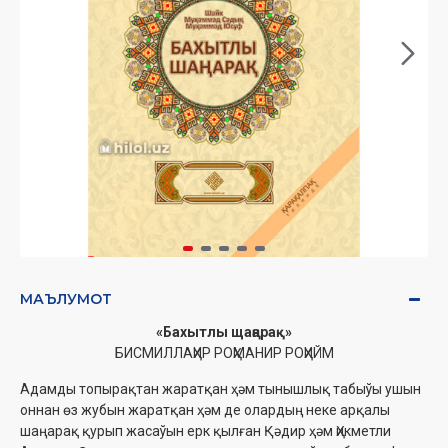
МАЪЛУМОТ
«Бахытлы щаңарақ»
БИСМИЛЛАҲИР РОҲМАНИР РОҲИЙМ
Адамды топырақтан жаратқан ҳәм тынышлық табыўы ушын
оннан өз жубын жаратқан ҳәм де олардың неке арқалы
шаңарақ қурып жасаўын ерк қылған Қәдир ҳәм Ҳикметли