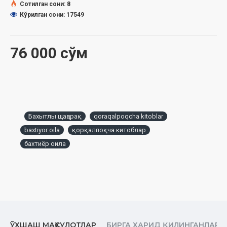
Сотилган сони: 8
Ўлчами: Ўлчами:
60×90 1/16
Кўрилган сони: 17549
Муқоваси:
қаттиқ
76 000 сўм
Өзбекстан Республикасы Дин ислери бойынша комитеттиң
2024-жыл 31-июльдеги 03-07/4631-санлы жуўмағы
тийкарында басып шығарылды.
МАЗМУНЫ
Инсанның жуп қылып жаратылыўы
Бахытлы щаңарақ
qoraqalpoqcha kitoblar
Некеге шақырыў
baxtiyor oila
қорқалпоқча китоблар
Басшылардың ўазыйпасы
бахтиёр оила
Некениң шәрий хүкими
Өмирлик жолдасын таңлаў
Некеси ҳарам қылынған ҳаяллар
Мүнәсип келин
ЎХШАШ МАҲСУЛОТЛАР
БИРГА ХАРИД ҚИЛИНГАНЛАР