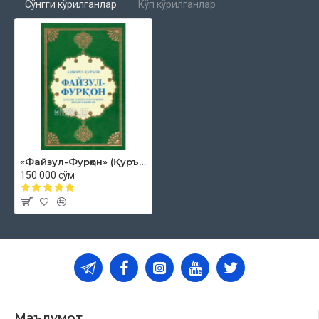
Сўнгги кўрилганлар
Кўп кўрилганлар
«Файзул-Фурқон» (Қуръони карим маъноларининг изоҳли таржимаси)
150 000 сўм
Маълумот