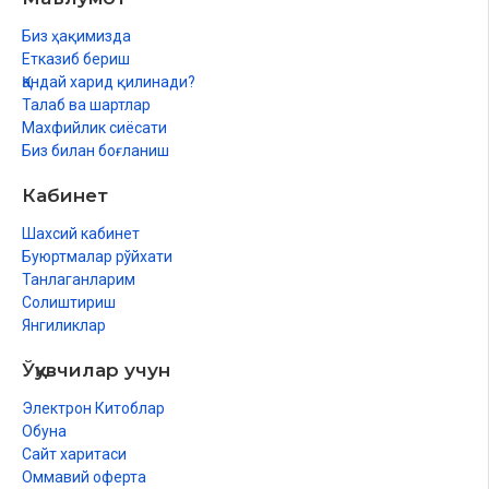
Биз ҳақимизда
Етказиб бериш
Қандай харид қилинади?
Талаб ва шартлар
Махфийлик сиёсати
Биз билан боғланиш
Кабинет
Шахсий кабинет
Буюртмалар рўйхати
Танлаганларим
Солиштириш
Янгиликлар
Ўқувчилар учун
Электрон Китоблар
Обуна
Сайт харитаси
Оммавий оферта