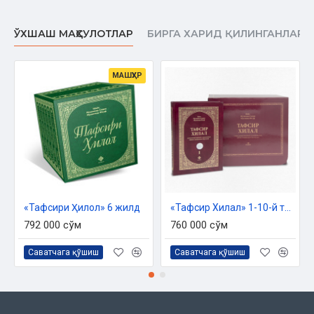
ЎХШАШ МАҲСУЛОТЛАР
БИРГА ХАРИД ҚИЛИНГАНЛАР
МАШҲУР
«Тафсири Ҳилол» 6 жилд
«Тафсир Хилал» 1-10-й том
792 000 сўм
760 000 сўм
Саватчага қўшиш
Саватчага қўшиш