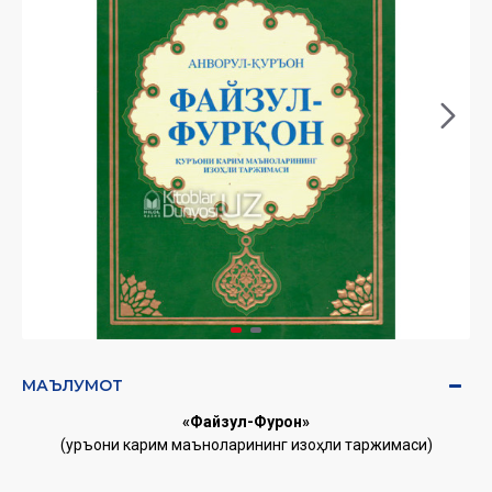
МАЪЛУМОТ
«Файзул-Фурқон»
(Қуръони карим маъноларининг изоҳли таржимаси)