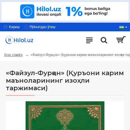
Кириш
Рўйхатдан ўтиш
«Файзул-Фурқон» (Қуръони карим маъноларининг изоҳли т
Бош саҳифа
«Файзул-Фурқон» (Қуръони карим
маъноларининг изоҳли
таржимаси)