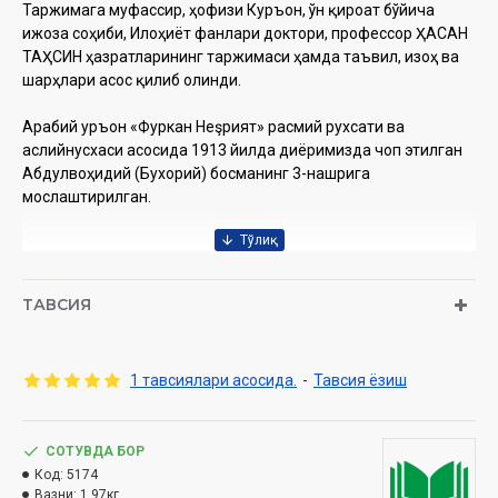
Таржимага муфассир, ҳофизи Куръон, ўн қироат бўйича
ижоза соҳиби, Илоҳиёт фанлари доктори, профессор ҲАСАН
ТАҲСИН ҳазратларининг таржимаси ҳамда таъвил, изоҳ ва
шарҳлари асос қилиб олинди.
Арабий Қуръон «Фуркан Неşрият» расмий рухсати ва
аслийнусхаси асосида 1913 йилда диёримизда чоп этилган
Абдулвоҳидий (Бухорий) босманинг 3-нашрига
мослаштирилган.
Таржимон ўзбек тилидаги барча мавжуд таржима ва
тафсирлардан фойдаланган ҳолда, мазкур таржимада
ТАВСИЯ
уларнинг энг яхши жиҳатларини жамлашга ҳаракат қилган.
Бу кўпроқ таржиманинг тил хусусиятлари ва сўз бойлигига
ҳам тегишлидир.
1 тавсиялари асосида.
-
Тавсия ёзиш
Китобхонлар оятлар маъносини тўғри ва тўлиқ тушунишлари
учун деярли ҳар бир оят таржимасида қавслар очилиб,
қўшимча маънолари баён қилинган.
СОТУВДА БОР
Код:
5174
Вазни:
1.97кг