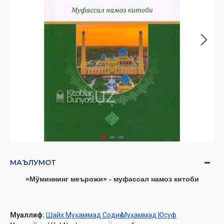
МАЪЛУМОТ
«Мўминнинг меърожи» - муфассал намоз китоби
Муаллиф:
Шайх Муҳаммад Содиқ Муҳаммад Юсуф