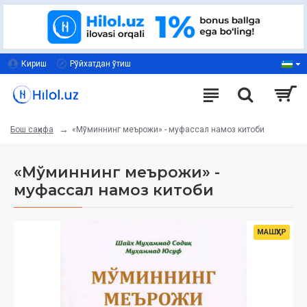
Кириш
Рўйхатдан ўтиш
«Мўминнинг меърожи» - муфассал намоз китоби
Бош саҳифа
«Мўминнинг меърожи» -
муфассал намоз китоби
МАШҲУР