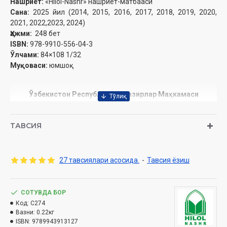
Нашриёт:
«Hilol-Nashr» нашриёт-матбааси
Сана:
2025 йил (2014, 2015, 2016, 2017, 2018, 2019, 2020,
2021, 2022,2023, 2024)
Ҳажми:
248 бет
ISBN:
978-9910-556-04-3
Ўлчами:
84×108 1/32
Муқоваси:
юмшоқ
Ўзбекистон Республикаси Вазирлар Маҳкамаси
ҳузуридаги Дин ишлари бўйича ­қўмитанинг 2025 йил 23
апрелдаги 03-07/2530-рақамли хулосаси асосида
ТАВСИЯ
тайёрланди
27 тавсиялари асосида.
-
Тавсия ёзиш
Электрон нашри
СОТУВДА БОР
МУҚАДДИМА
Код:
C274
Вазни:
0.22кг
БИСМИЛЛАҲИР РОҲМАНИР РОҲИЙМ
ISBN:
9789943913127