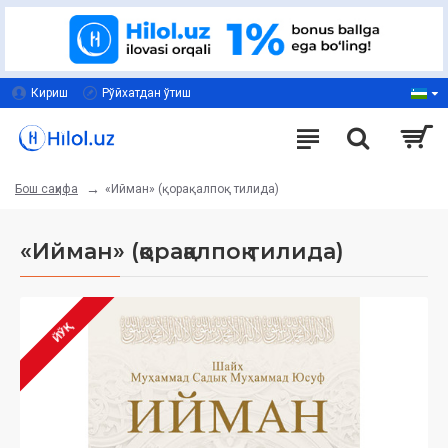
Кириш
Рўйхатдан ўтиш
«Ийман» (қорақалпоқ тилида)
Бош саҳифа
«Ийман» (қорақалпоқ тилида)
ЙЎҚ