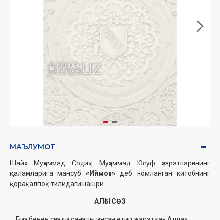
МАЪЛУМОТ
Шайх Муҳаммад Содиқ Муҳаммад Юсуф ҳазратларининг
қаламларига мансуб
«Иймон»
деб номланган китобнинг
қорақалпоқ тилидаги нашри.
АЛҒЫ СӨЗ
Биз бенен сизди саналы инсан етип жаратқан Аллаҳ