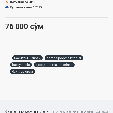
Сотилган сони: 8
Ўлчами: Ўлчами:
60×90 1/16
Кўрилган сони: 17585
Муқоваси:
қаттиқ
76 000 сўм
Өзбекстан Республикасы Дин ислери бойынша комитеттиң
2024-жыл 31-июльдеги 03-07/4631-санлы жуўмағы
тийкарында басып шығарылды.
МАЗМУНЫ
Инсанның жуп қылып жаратылыўы
Бахытлы щаңарақ
qoraqalpoqcha kitoblar
Некеге шақырыў
baxtiyor oila
қорқалпоқча китоблар
Басшылардың ўазыйпасы
бахтиёр оила
Некениң шәрий хүкими
Өмирлик жолдасын таңлаў
Некеси ҳарам қылынған ҳаяллар
Мүнәсип келин
ЎХШАШ МАҲСУЛОТЛАР
БИРГА ХАРИД ҚИЛИНГАНЛАР