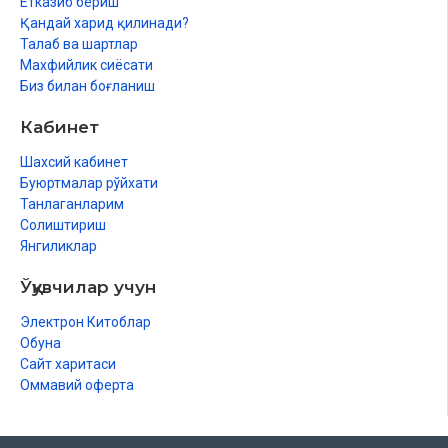
Етказиб бериш
Ғусылдың парызлары
Қандай харид қилинади?
Талаб ва шартлар
Ғусылдың сүннетлери
Махфийлик сиёсати
Биз билан боғланиш
Ғусылды ўәжиб қылыўшы нәрселер
Кабинет
Сүннет ғусыллар
Шахсий кабинет
Ҳәмиледар ҳәм емизиўлилерге жынысый жақынлық мүмкин
Буюртмалар рўйхати
Ерли-зайыплық ҳуқықлары ҳаққында
Танлаганларим
Солиштириш
Шаңарақ шеңбериндеги ҳуқықлар
Янгиликлар
Ерли-зайып арасындағы улыўмалық ҳуқықлар
Ўқувчилар учун
Ҳаялдың ўазыйпалары
Электрон Китоблар
Ер адамның ҳаялы алдындағы ўазыйпалары
Обуна
Сайт харитаси
Ер адамның ҳаялы алдындағы қарым-қатнас ўазыйпалары
Оммавий оферта
Еки мақала