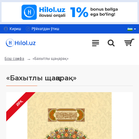
Кириш
Рўйхатдан ўтиш
«Бахытлы щаңарақ»
Бош саҳифа
«Бахытлы щаңарақ»
ЙЎҚ