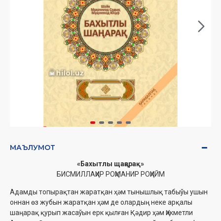
МАЪЛУМОТ
«Бахытлы щаңарақ»
БИСМИЛЛАҲИР РОҲМАНИР РОҲИЙМ
Адамды топырақтан жаратқан ҳәм тынышлық табыўы ушын
оннан өз жубын жаратқан ҳәм де олардың неке арқалы
шаңарақ қурып жасаўын ерк қылған Қәдир ҳәм Ҳикметли