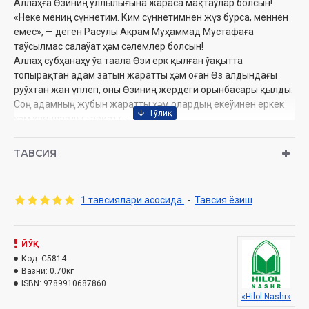
Аллаҳға Өзиниң уллылығына жараса мақтаўлар болсын!
«Неке мениң сүннетим. Ким сүннетимнен жүз бурса, меннен
емес», — деген Расулы Акрам Муҳаммад Мустафаға
таўсылмас салаўат ҳәм сәлемлер болсын!
Аллаҳ субҳанаҳу ўа таала Өзи ерк қылған ўақытта
топырақтан адам затын жаратты ҳәм оған Өз алдындағы
руўхтан жан үплеп, оны Өзиниң жердеги орынбасары қылды.
Соң адамның жубын жаратты ҳәм олардың екеўинен еркек
ҳәм ҳаялларды тарқатты.
Аллаҳ таала инсан затын жуп қылып, еркек ҳәм ҳаялдан
ибарат етип жаратқанда олардың ҳәр бирине өзине тән
ТАВСИЯ
өзгешеликлерди берди ҳәм олардың неке арқалы ҳадалпәк
жасап, өзлеринен урпақ қалдырыўын ҳәм де әйне сол жол
менен дүньяның абат болыўын ҳәм адам нәсилин Қыямет
1 тавсиялари асосида.
-
Тавсия ёзиш
қайым боламан дегенге шекем ҳадалпәк жол менен даўам
етип барыўын ерк қылды.
ЙЎҚ
Муаллиф:
Шайх Мухаммад Содиқ Муҳаммад Юсуф
Код:
C5814
Нашриёт:
«Hilol-Nashr»
Вазни:
0.70кг
Сана:
2025 йил
ISBN:
9789910687860
Ҳажми:
544 бет
«Hilol Nashr»
ISBN:
978-9910-687-86-0