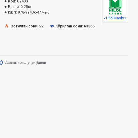
Код:
C2403
Вазни:
0.25кг
ISBN:
978-9943-5477-2-8
«Hilol Nashr»
Сотилган сони: 22
Кўрилган сони: 63365
Солиштириш учун қўшиш