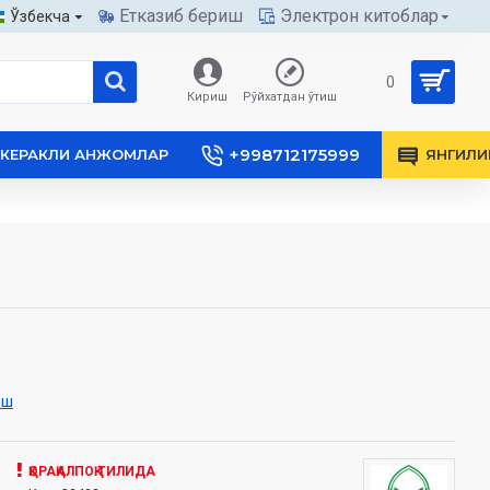
Етказиб бериш
Электрон китоблар
Ўзбекча
0
Кириш
Рўйхатдан ўтиш
+998712175999
КЕРАКЛИ АНЖОМЛАР
ЯНГИЛИ
иш
ҚОРАҚАЛПОҚ ТИЛИДА