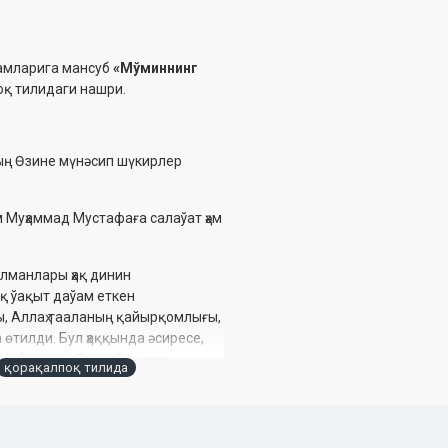
ламларига мансуб
«Мўминнинг
қ тилидаги нашри.
ың Өзине мүнәсип шүкирлер
Муҳаммад Мустафаға салаўат ҳәм
ылманлары ҳақ динин
қ ўақыт даўам еткен
ы, Аллаҳ тааланың қайырқомлығы,
өтилди. Бул ҳаққында әсиресе,
ин) пуқта үйрениў, оларды
қорақалпоқ тилида
ар қаратылды.
ўде әсиресе кишкене көлемли,
ққындағы ең жақсы китаплар
нде басып шығарылған