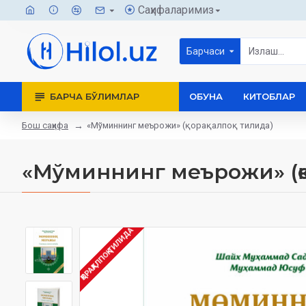
Саҳифаларимиз
Барчаси
БАРЧА БЎЛИМЛАР
ОБУНА
КИТОБЛАР
Бош саҳифа
«Мўминнинг меърожи» (қорақалпоқ тилида)
«Мўминнинг меърожи» (қо
ҚОРАҚАЛПОҚ ТИЛИДА