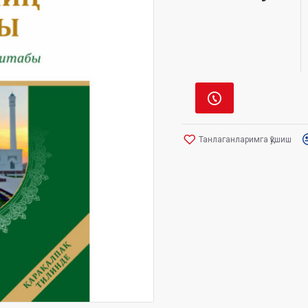
Танлаганларимга қўшиш