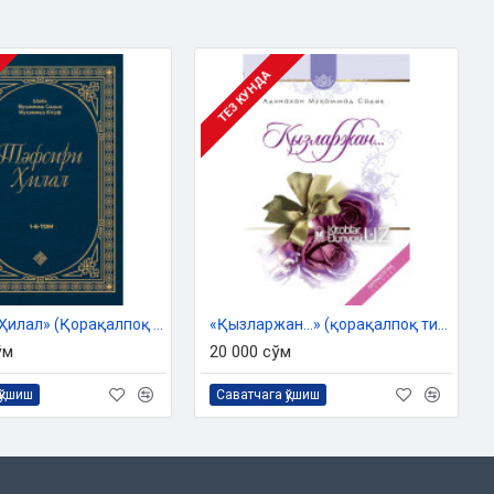
ТЕЗ КУНДА
«Тәфсири Ҳилал» (Қорақалпоқ тилида)
«Қызларжан...» (қорақалпоқ тилида)
ўм
20 000 сўм
қўшиш
Саватчага қўшиш