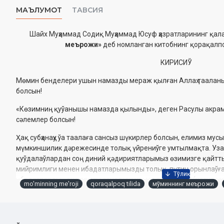
МАЪЛУМОТ
ТАВСИЯ
Шайх Муҳаммад Содиқ Муҳаммад Юсуф ҳазратларининг қа
меърожи»
деб номланган китобнинг қорақалпо
КИРИСИЎ
Мөмин бенделери ушын намазды мераж қылған Аллаҳ таалан
болсын!
«Көзимниң қуўанышы намазда қылынды», деген Расулы акрам 
сәлемлер болсын!
Ҳақ субҳанаҳу ўа таалаға сансыз шүкирлер болсын, елимиз мус
мүмкиншилик дәре­же­синде толық үйрениўге умтылмақта. Уза
қуўдалаўлардан соң диний қәдириятларымыз өзи­мизге қайтт
мийрим­лиги менен ибадатларымызды толық, пүтин орынлаўға 
ибадатлардың ең уллысы саналған намаз рукнлерин (негизлер
mo'minning me'roji
qoraqalpoq tilida
мўминнинг меърожи
шәрият талапларына муўапық толық орынлаўға шынтлап итиб
Мусылманларымызға намаз оқыў тәртип-қағыйдаларын үйрети
сүўретли қолланбалар жүдә қолай келди. Кейин ала намаз ҳа
басып шыға­рыўға да кирисилди. «Ҳәдис ҳәм Турмыс» дүркини