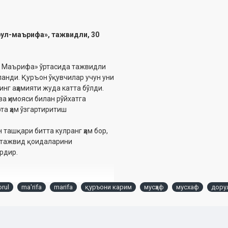
рул-маърифа», тажвидли, 30
ул Маърифа» ўртасида тажвидли
анди. Қуръон ўқувчилар учун уни
нг аҳамияти жуда катта бўлди.
а ҳимояси билан рўйхатга
та ҳам ўзгартиритиш
 ташқари битта кулранг ҳам бор,
й тажвид қоидаларини
рдир.
rul
ma'rifa
marifa
қуръони карим
мусҳаф
мусхаф
дору
ан, сал тўқроқ, очроқ. Лекин
ланган. Шу ва бошқа сабабларни
н ўрганувчилар учун жуда қўл