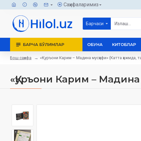
Саҳифаларимиз
Барчаси
БАРЧА БЎЛИМЛАР
ОБУНА
КИТОБЛАР
Бош саҳифа
«Қуръони Карим – Мадина мусҳафи» (Катта ҳажмда, 
«Қуръони Карим – Мадина