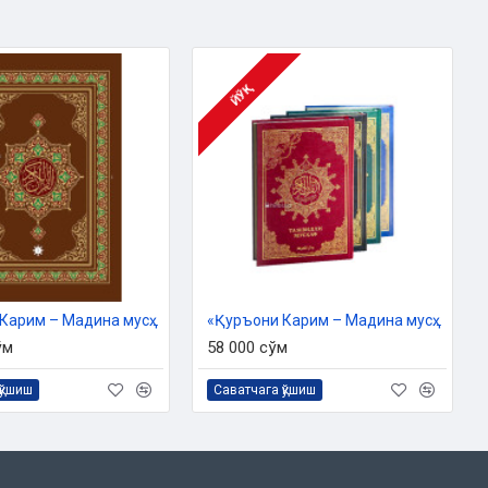
ЙЎҚ
«Қуръони Карим – Мадина мусҳафи» (30 жилдли)
«Қуръони Карим – Мадина мусҳафи» (тажвидли)
ўм
58 000 сўм
қўшиш
Саватчага қўшиш