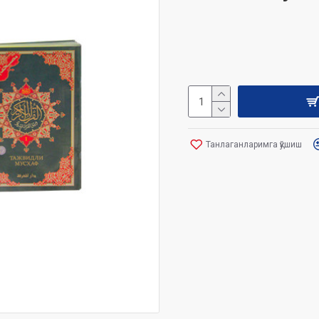
Танлаганларимга қўшиш