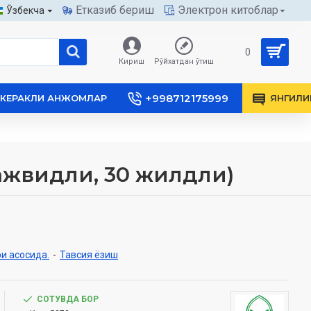
Етказиб бериш
Электрон китоблар
Ўзбекча
0
Кириш
Рўйхатдан ўтиш
+998712175999
КЕРАКЛИ АНЖОМЛАР
ЯНГИЛИ
тажвидли, 30 жилдли)
и асосида.
-
Тавсия ёзиш
СОТУВДА БОР