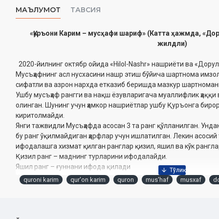
МАЪЛУМОТ
ТАВСИЯ
«Қуръони Карим – мусҳафи шариф» (Катта ҳажмда, «До
жилдли)
2020-йилнинг октябр ойида «Hilol-Nashr» нашриёти ва «Дор
Мусъҳафнинг асл нусхасини нашр этиш бўйича шартнома имзол
сифатли ва азрон нархда етказиб беришда мазкур шартномани
Ушбу мусъҳаф рангги ва нақш ёзувларигача муаллифлик ҳаққи в
олинган. Шунинг учун ҳамкор нашриётлар ушбу Қуръонга бирор
киритолмайди.
Янги тажвидли Мусъҳафда асосан 3 та ранг қўлланилган. Ундан
бу ранг ўқилмайдиган ҳарфлар учун ишлатилган. Лекин асоси
ифодалашга хизмат қилган ранглар қизил, яшил ва кўк рангла
Қизил ранг – маднинг турларини ифодалайди.
Яшил ранг – ғуннани ифода қилади
Кўк ранг – қалқала ва таҳфимни ифода қилади.
quroni karim
qur'on karim
quron
mus'haf
musxaf
do
Ранглар баъзи бир қоидаларни ифодалашда тусларга ажратилг
умуман олганда 3 та ранг билан 28 та тажвид қоидаси ифода
инобатга олганда ушбу мусъҳаф айниқса Қуръонга энди тушга
келади.