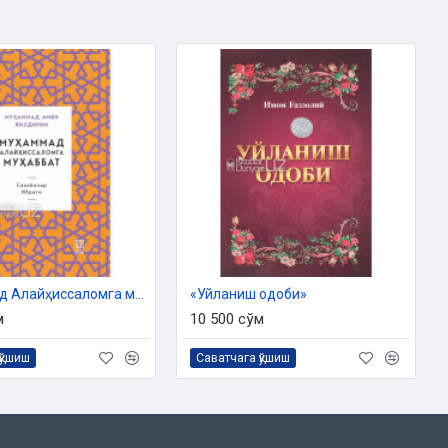
«Муҳаммад Алайҳиссаломга муҳаббат» (Саҳобалар ибрати)
«Уйланиш одоби»
м
10 500 сўм
қўшиш
Саватчага қўшиш