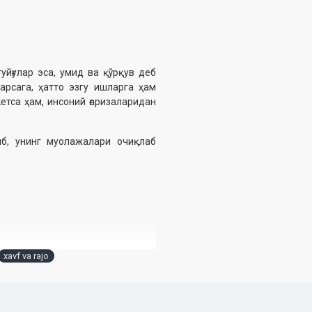
уйғулар эса, умид ва қўрқув деб
арсага, ҳатто эзгу ишларга ҳам
етса ҳам, инсоний ғаризаларидан
иб, унинг муолажалари очиқлаб
xavf va rajo