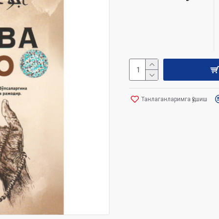
Танлаганларимга қўшиш