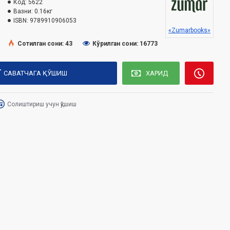
Код:
5622
Вазни:
0.16кг
ISBN:
9789910906053
«Zumarbooks»
Сотилган сони: 43
Кўрилган сони: 16773
САВАТЧАГА ҚЎШИШ
ХАРИД
Солиштириш учун қўшиш