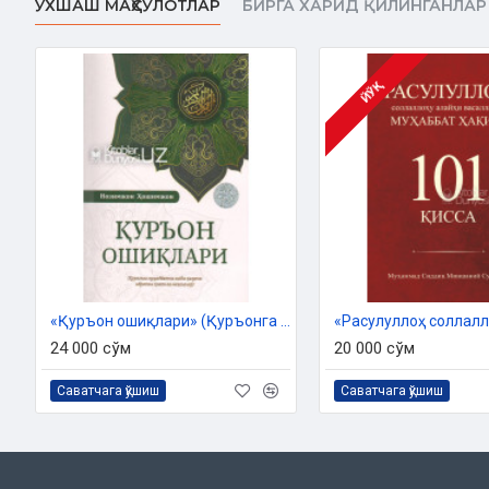
ЎХШАШ МАҲСУЛОТЛАР
БИРГА ХАРИД ҚИЛИНГАНЛАР
Ўзбекистон Республикаси Дин ишлари бўйича қўмитасининг
07/4937-сонли хулосаси асосида та
МУНДАРИЖА
ЙЎҚ
МУҚАДДИМА
БИРИНЧИ ҚИСМ
РАЖО (УМИД)
Ражо, яъни умиднинг ҳақиқати
Ражонинг фазилати ва унга тарғиб қилиш
Ражонинг давоси, ражо ҳосил бўладиган ва у ғолиб келадиган 
ИККИНЧИ ҚИСМ
«Қуръон ошиқлари» (Қуръонга муҳаббатни зиёда қилувчи ибратли ҳикоя ва мақолалар)
24 000 сўм
20 000 сўм
ХАВФ
Хавфнинг ҳақиқати
Саватчага қўшиш
Саватчага қўшиш
Қўрқувнинг даражалари, унинг қувватли ёки заифлигидаги ту
Хавф қилинадиган нарсаларга кўра қўрқувнинг турлари
Қўрқишнинг фазилати ва унга тарғиб
Қўрқувнинг ёки умиднинг ғалаба қилиб кетиши, ё эса ҳар икк