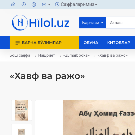
Саҳифаларимиз
Барчаси
БАРЧА БЎЛИМЛАР
ОБУНА
КИТОБЛАР
Бош саҳифа
Нашриёт
«Zumarbooks»
«Хавф ва ражо»
«Хавф ва ражо»