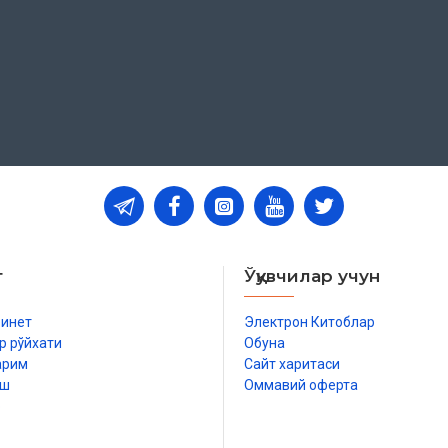
салафи солиҳинларнинг ҳолатлари
т
Ўқувчилар учун
бинет
Электрон Китоблар
р рўйхати
Обуна
арим
Сайт харитаси
иш
Оммавий оферта
р