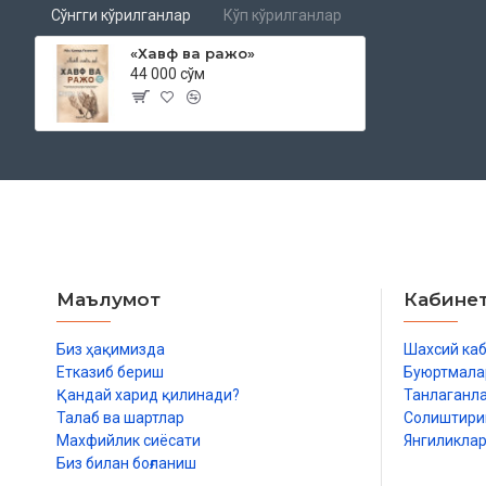
экани
Сўнгги кўрилганлар
Кўп кўрилганлар
Қўрқув ҳолатини пайдо этувчи муолажа
Ёмон хотима
«Хавф ва ражо»
44 000 сўм
Пайғамбарлар ва фаришталар қўрқуви
Қўрқувнинг қаттиқлигида саҳобаларнинг, тобеинларнинг ва 
Маълумот
Кабине
Биз ҳақимизда
Шахсий ка
Етказиб бериш
Буюртмала
Қандай харид қилинади?
Танлаганл
Талаб ва шартлар
Солиштир
Махфийлик сиёсати
Янгиликла
Биз билан боғланиш