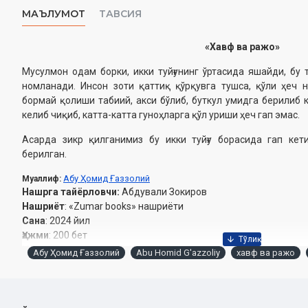
МАЪЛУМОТ
ТАВСИЯ
«Хавф ва ражо»
Мусулмон одам борки, икки туйғунинг ўртасида яшайди, бу т
номланади. Инсон зоти қаттиқ қўрқувга тушса, қўли ҳеч н
бормай қолиши табиий, акси бўлиб, буткул умидга берилиб к
келиб чиқиб, катта-катта гуноҳларга қўл уриши ҳеч гап эмас.
Асарда зикр қилганимиз бу икки туйғу борасида гап кет
берилган.
Абу Ҳомид Ғаззолий
Муаллиф
:
Нашрга тайёрловчи:
Абдували Зокиров
Нашриёт
: «Zumar books» нашриёти
Сана
: 2024 йил
Ҳажми
: 200 бет
ISBN
: 978-9910-9060-5-3
Абу Ҳомид Ғаззолий
Abu Homid G'azzoliy
хавф ва ражо
Ўлчами
: 84x108 1/32
Муқоваси:
юмшоқ