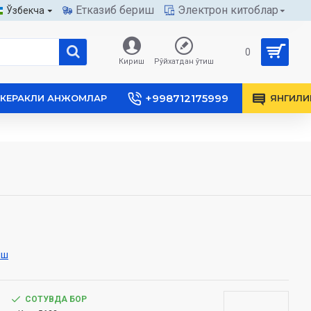
Етказиб бериш
Электрон китоблар
Ўзбекча
0
Кириш
Рўйхатдан ўтиш
+998712175999
КЕРАКЛИ АНЖОМЛАР
ЯНГИЛИ
иш
СОТУВДА БОР