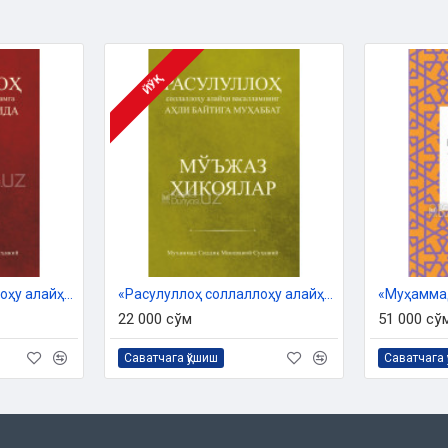
 2024 йил 14 августдаги № 02-
йёрланди.
ЙЎҚ
йўл
«Расулуллоҳ соллаллоҳу алайҳи васалламга муҳаббат ҳақида 101 қисса»
«Расулуллоҳ соллаллоҳу алайҳи васалламнинг аҳли байтига муҳаббат. Мўжаз ҳикоялар»
22 000 сўм
51 000 сў
Саватчага қўшиш
Саватчага 
рлари
ови мўътадил бўлишининг афзал