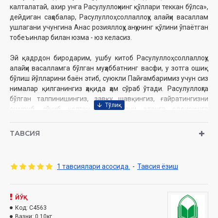
калталатай, ахир унга Расулуллоҳнинг қўллари теккан бўлса»,
дейдиган саҳобалар, Расулуллоҳ соллаллоҳу алайҳи васаллам
ушлагани учунгина Анас розияллоҳу анҳунинг қўлини ўпаётган
тобеъинлар билан юзма - юз келасиз.
Эй қадрдон биродарим, ушбу китоб Расулуллоҳ соллаллоҳу
алайҳи васалламга бўлган муҳаббатнинг васфи, у зотга ошиқ
бўлиш йўлларини баён этиб, суюкли Пайғамбаримиз учун сиз
нималар қилганингиз ҳақида ҳам сўраб ўтади. Расулуллоҳга
бўлган талпинишингиз, завқу шавқингиз, ғайратингизни
ошириб, сўниб қолган ишқингизни аланга олдиришга
уринади.
ТАВСИЯ
Энди Пайғамбар соллаллоҳу алайхи васаллам биз учун ким
экани, қай даражада аҳамиятли зот бўлганларини янада
яхшироқ ҳис қилишимиз учун ғарблик баъзи таниқли
1 тавсиялари асосида.
-
Тавсия ёзиш
кишиларнинг сўзларини келтираман:
Ирландиялик адиб Бернард Шоу Пайғамбаримиз соллаллоҳу
ЙЎҚ
алайҳи васаллам ҳаётларидан ҳайратланиб: «Шубҳасиз,
Код:
C4563
Муҳаммад инсоният халоскоридир. Агар унингдек инсон
Вазни:
0.10кг