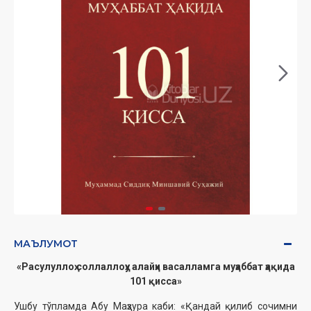
МАЪЛУМОТ
«Расулуллоҳ соллаллоҳу алайҳи васалламга муҳаббат ҳақида
101 қисса»
Ушбу тўпламда Абу Маҳзура каби: «Қандай қилиб сочимни