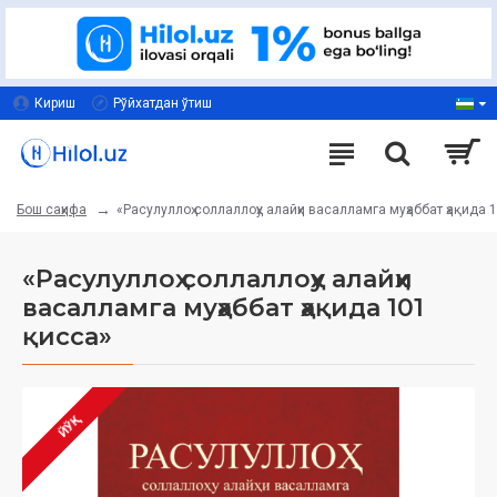
Кириш
Рўйхатдан ўтиш
«Расулуллоҳ соллаллоҳу алайҳи васалламга муҳаббат ҳақида 
Бош саҳифа
«Расулуллоҳ соллаллоҳу алайҳи
васалламга муҳаббат ҳақида 101
қисса»
ЙЎҚ