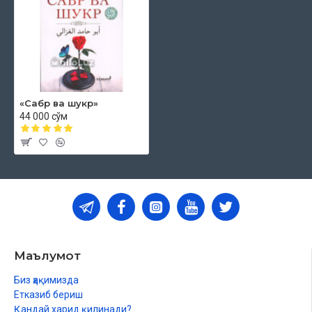
«Сабр ва шукр»
44 000 сўм
Маълумот
Биз ҳақимизда
Етказиб бериш
Қандай харид қилинади?