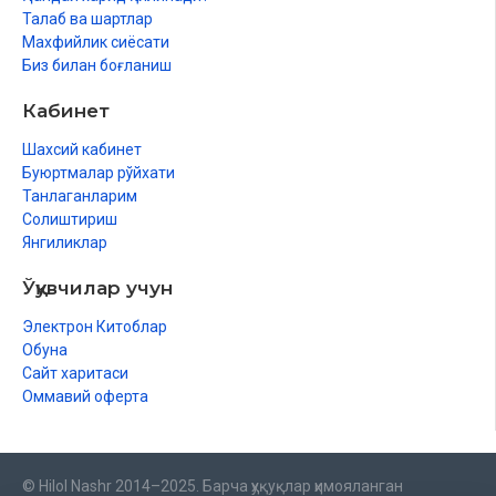
Талаб ва шартлар
Махфийлик сиёсати
Биз билан боғланиш
Кабинет
Шахсий кабинет
Буюртмалар рўйхати
Танлаганларим
Солиштириш
Янгиликлар
Ўқувчилар учун
Электрон Китоблар
Обуна
Сайт харитаси
Оммавий оферта
© Hilol Nashr 2014–2025. Барча ҳуқуқлар ҳимояланган