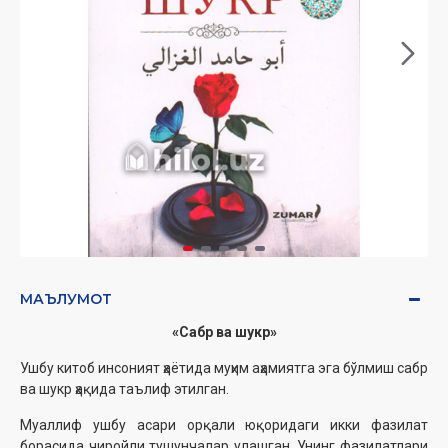
МАЪЛУМОТ
«Сабр ва шукр»
Ушбу китоб инсоният ҳаётида муҳим аҳамиятга эга бўлмиш сабр
ва шукр ҳақида таълиф этилган.
Муаллиф ушбу асари орқали юқоридаги икки фазилат
борасида чиройли тушунчалар улашган. Унинг фазилатлари