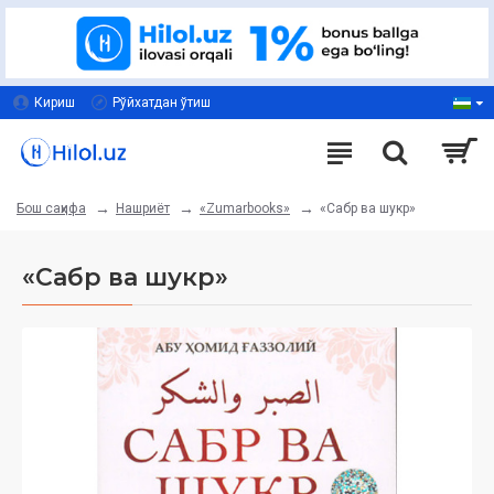
Кириш
Рўйхатдан ўтиш
Нашриёт
«Zumarbooks»
«Сабр ва шукр»
Бош саҳифа
«Сабр ва шукр»