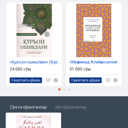
УЧИНЧИ РУКН
Сабр ва шукрнинг бир-бирига боғланадиган ўринлари. Бир
нарса устида сабр ва шукр жамланиш сабаби
Неъматнинг балодан афзал экани
Сабр афзалми ё шукр?
«Қуръон ошиқлари» (Қуръонга муҳаббатни зиёда қилувчи ибратли ҳикоя ва мақолалар)
«Муҳаммад Алайҳиссаломга муҳаббат» (Саҳобалар ибрати)
24 000 сўм
51 000 сўм
Саватчага қўшиш
Саватчага қўшиш
Сўнгги кўрилганлар
Кўп кўрилганлар