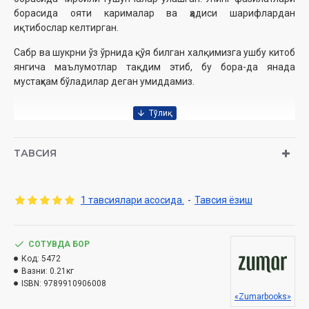
борасида ояти карималар ва ҳадиси шарифлардан
иқтибослар келтирган.
Сабр ва шукрни ўз ўрнида қўя билган халқимизга ушбу китоб
янгича маълумотлар тақдим этиб, бу бора-да янада
мустаҳкам бўладилар деган умиддамиз.
Абу Ҳомид Ғаззолий
Муаллиф
:
Нашриёт
: «Zumar books» нашриёти
ТАВСИЯ
Сана
: 2024 йил
Ҳажми
: 264 бет
ISBN
: 978-9910-9060-0-8
1 тавсиялари асосида.
-
Тавсия ёзиш
Ўлчами
: 84x108 1/32
Муқоваси:
юмшоқ
СОТУВДА БОР
Ўзбекистон Республикаси Дин ишлари бўйича қўмитанинг
Код:
5472
2024 йил 13 мартдаги № 03-07/1370-сонли хулосаси
Вазни:
0.21кг
ISBN:
9789910906008
асосида тайёрланди.
«Zumarbooks»