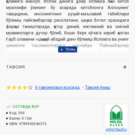
қаламига мансуб. Ислом динига доир элликка яқин китоб
муаллифи ўзининг бу асарида китобхонга Аллоҳнинг
тавҳидини, инсониятнинг руҳий-маънавий табиблари
бўлмиш пайғамбарлар рисолатини, ҳақ ва ботил орасидаги
фарқни таништиради, қатор диний, ижтимоий ва сиёсий
муаммоларга дучор бўлиб, боши берк кўчага кириб қолган
Ғарб оламини «ҳақиқий абадий дин» бўлмиш Исломга ва унинг
ҳикматли таълимотларига чорлайди. Пайғамбарлар
келтирган шариатлар ва Аллоҳ таоло ваҳий қилган қонун-
қоидаларсиз башариятнинг бахтли ҳаёт кечириши асло
мумкин эмаслигини ишончли далил-ҳужжатлар ёрдамида
ТАВСИЯ
исботлаб беради.
6 тавсиялари асосида.
-
Тавсия ёзиш
Муаллиф:
Саййид Мубашшир Тарозий
Таржимон:
Шайх Муҳаммад Содиқ Муҳаммад Юсуф
Нашриёт:
«Hilol» нашриёт-матбааси
Сана:
СОТУВДА БОР
2025 (2012, 2019, 2021, 2022, 2023, 2024, 2025)
Ҳажми:
Код:
394
128 бет
Вазни:
0.12кг
ISBN:
978-9910-556-01-2
ISBN:
9789943646315
Ўлчами:
84×108 1/32
«Hilol Nashr»