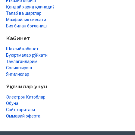
Етказиб бериш
Ҳаво сaфaрлaридaн хурсaндлигим
Қандай харид қилинади?
Талаб ва шартлар
Махфийлик сиёсати
Биз билан боғланиш
Кабинет
Шахсий кабинет
Буюртмалар рўйхати
Танлаганларим
Солиштириш
Янгиликлар
Ўқувчилар учун
Электрон Китоблар
Обуна
Сайт харитаси
Оммавий оферта