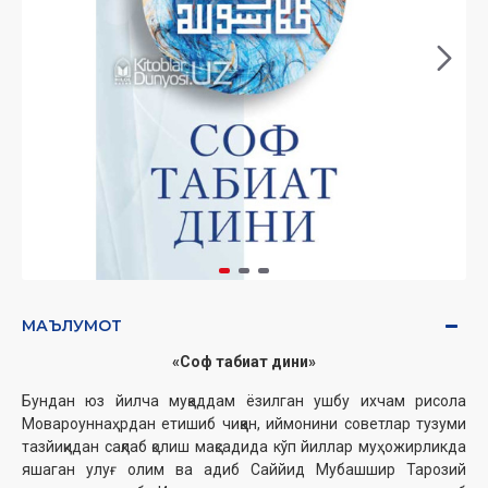
МАЪЛУМОТ
«Соф табиат дини»
Бундан юз йилча муқаддам ёзилган ушбу ихчам рисола
Мовароуннаҳрдан етишиб чиққан, иймонини советлар тузуми
тазйиқидан сақлаб қолиш мақсадида кўп йиллар муҳожирликда
яшаган улуғ олим ва адиб Саййид Мубашшир Тарозий