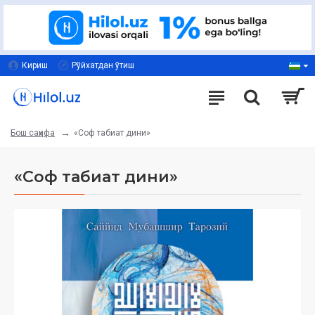
Кириш
Рўйхатдан ўтиш
«Соф табиат дини»
Бош саҳифа
«Соф табиат дини»