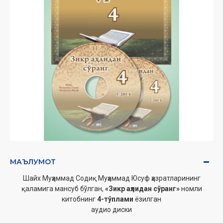
МАЪЛУМОТ
Шайх Муҳаммад Содиқ Муҳаммад Юсуф ҳазратларининг
қаламига мансуб бўлган,
«Зикр аҳлидан сўранг»
номли
китобнинг
4-тўплами
ёзилган
аудио диски