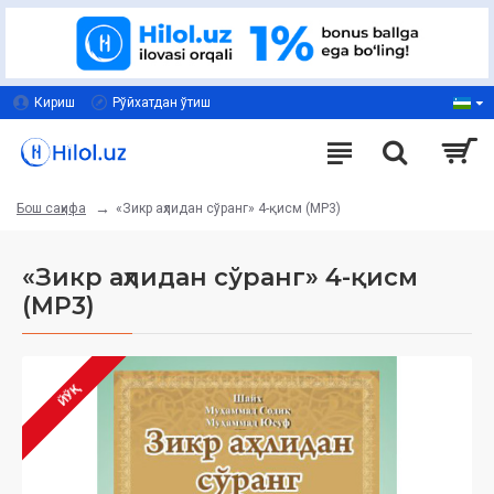
Кириш
Рўйхатдан ўтиш
«Зикр аҳлидан сўранг» 4-қисм (МP3)
Бош саҳифа
«Зикр аҳлидан сўранг» 4-қисм
(МP3)
ЙЎҚ