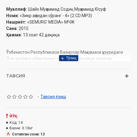
Муаллиф:
Шайх Муҳаммад Содиқ Муҳаммад Юсуф
Номи:
«Зикр аҳлидан сўранг - 4» (2 CD МР3)
Нашриёт:
«SEMURG’ MEDIA» МЧЖ
Сана:
2015
Ҳажми:
13 соат 42 дақиқа
Ўзбекистон Республикаси Вазирлар Маҳкамаси ҳузуридаги
Дин ишлари қўмитанинг тавсияси ила нашр этилган
ТАВСИЯ
Ушбу аудиокитобда қуйидаги маълумотлар билан
танишасиз:
-
Тавсия ёзиш
1-диск
Муқаддима
ЙЎҚ
488. Муҳкам ва муташобиҳ оятлар ҳақида
Код:
14
Вазни:
0.18кг
489. Қироатлар ва қорилар ҳақида
Сотилган сони: 13