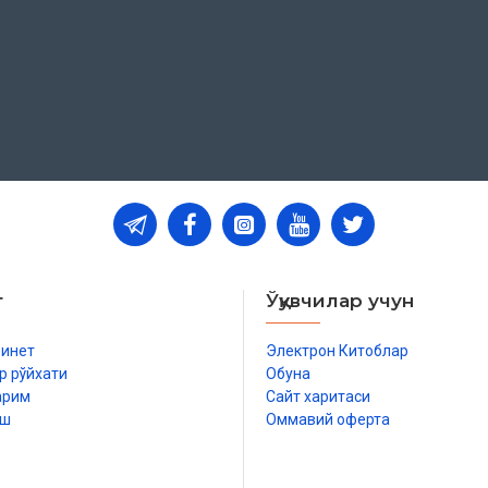
т
Ўқувчилар учун
бинет
Электрон Китоблар
р рўйхати
Обуна
арим
Сайт харитаси
иш
Оммавий оферта
р