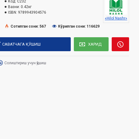
Код:
C232
Вазни:
0.42кг
ISBN:
9789943904576
«Hilol Nashr»
Сотилган сони: 567
Кўрилган сони: 116629
САВАТЧАГА ҚЎШИШ
ХАРИД
Солиштириш учун қўшиш