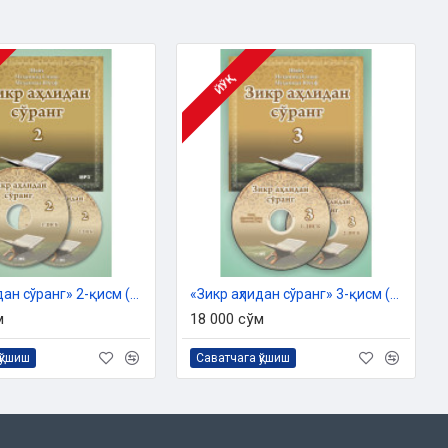
ЙЎҚ
«Зикр аҳлидан сўранг» 2-қисм (МP3)
«Зикр аҳлидан сўранг» 3-қисм (МP3)
м
18 000 сўм
қўшиш
Саватчага қўшиш