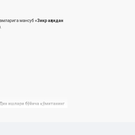
ламларига мансуб
«Зикр аҳлидан
.
 Дин ишлари бўйича қўмитанинг
и асосида чоп этилди.