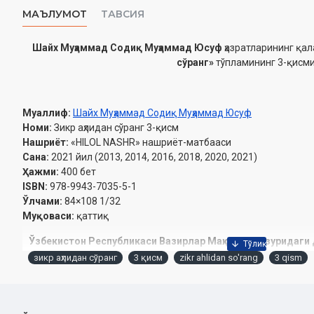
МАЪЛУМОТ
ТАВСИЯ
Шайх Муҳаммад Содиқ Муҳаммад Юсуф
ҳазратларининг қа
сўранг»
тўпламининг 3-
қисм
и
Муаллиф:
Шайх Муҳаммад Содиқ Муҳаммад Юсуф
Номи:
Зикр аҳлидан сўранг 3-қисм
Нашриёт:
«HILOL NASHR» нашриёт-матбааси
Сана:
2021 йил (2013, 2014, 2016, 2018, 2020, 2021)
Ҳажми:
400 бет
ISBN:
978-9943-7035-5-1
Ўлчами:
84×108 1/32
Муқоваси:
қаттиқ
Ўзбекистон Республикаси Вазирлар Маҳкамаси ҳузуридаги
2021 йил 9 июлдаги 03-07/4395-рақамли хулосас
зикр аҳлидан сўранг
3 қисм
zikr ahlidan so'rang
3 qism
МУНДАРИЖА
ҚУРЪОН ВА СУННАТ