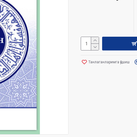
Танлаганларимга қўшиш