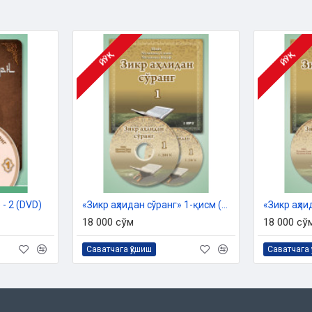
ЙЎҚ
ЙЎҚ
 - 2 (DVD)
«Зикр аҳлидан сўранг» 1-қисм (МP3)
18 000 сўм
18 000 сў
Саватчага қўшиш
Саватчага 