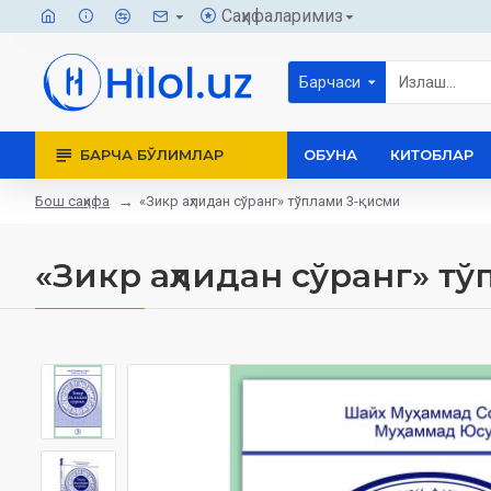
Саҳифаларимиз
Барчаси
БАРЧА БЎЛИМЛАР
ОБУНА
КИТОБЛАР
Бош саҳифа
«Зикр аҳлидан сўранг» тўплами 3-қисми
«Зикр аҳлидан сўранг» т