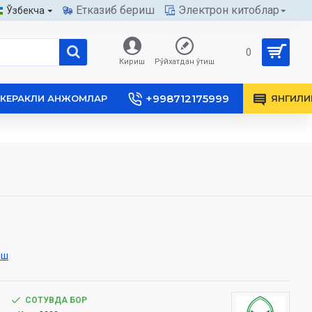
Етказиб бериш
Электрон китоблар
Ўзбекча
0
Кириш
Рўйхатдан ўтиш
+998712175999
КЕРАКЛИ АНЖОМЛАР
ЯНГИЛИ
иш
СОТУВДА БОР