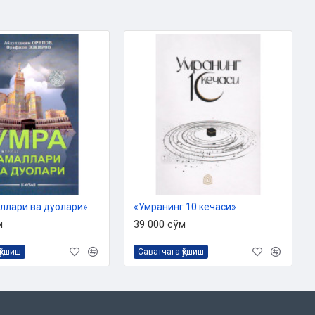
ллари ва дуолари»
«Умранинг 10 кечаси»
м
39 000 сўм
қўшиш
Саватчага қўшиш