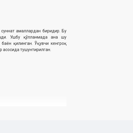
суннат амаллардан биридир. Бу
ади. Ушбу қўлланмада ана шу
 баён қилинган. Ўқувчи кенгроқ
р асосида тушунтирилган.
 Дин ишлари бўйича қўмитанинг
асосида тайёрланди.