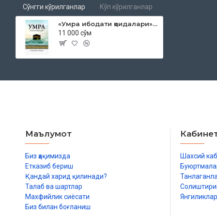
Сўнгги кўрилганлар
Кўп кўрилганлар
«Умра ибодати қоидалари» (Суратлари асосида)
11 000 сўм
Маълумот
Кабине
Биз ҳақимизда
Шахсий ка
Етказиб бериш
Буюртмала
Қандай харид қилинади?
Танлаганл
Талаб ва шартлар
Солиштир
Махфийлик сиёсати
Янгиликла
Биз билан боғланиш