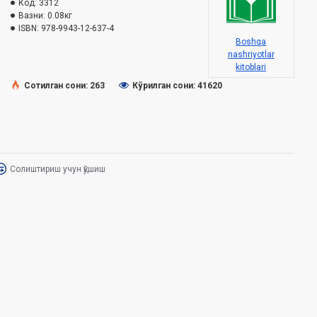
Код:
3312
Вазни:
0.08кг
ISBN:
978-9943-12-637-4
Boshqa
nashriyotlar
kitoblari
Сотилган сони: 263
Кўрилган сони: 41620
Солиштириш учун қўшиш