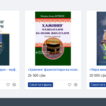
«Мўминнинг умр сафари» - муфассал ҳаж китоби
«Ҳажнинг фазилатлари ва нозик жиҳатлари»
«Умра ама
26 500 сўм
20 000 сў
Саватчага қўшиш
Саватчага 