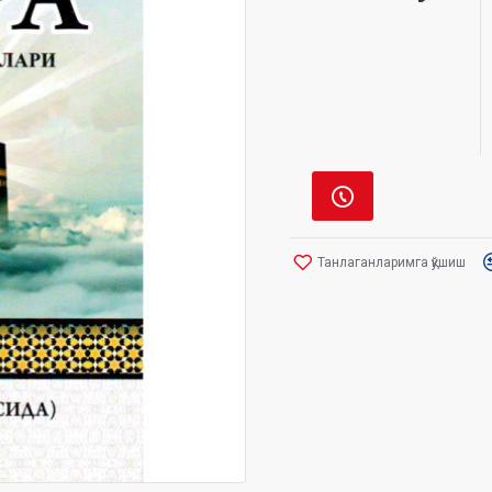
Танлаганларимга қўшиш