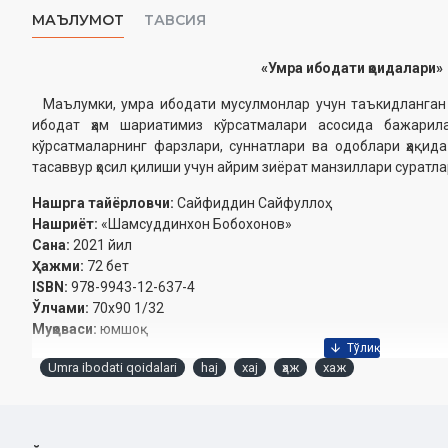
МАЪЛУМОТ
ТАВСИЯ
«Умра ибодати қоидалари»
Маълумки, умра ибодати мусулмонлар учун таъкидланган 
ибодат ҳам шариатимиз кўрсатмалари асосида бажарил
кўрсатмаларнинг фарзлари, суннатлари ва одоблари ҳақида
тасаввур ҳосил қилиши учун айрим зиёрат манзиллари суратла
Нашрга тайёрловчи:
Сайфиддин Сайфуллоҳ
Нашриёт:
«Шамсуддинхон Бобохонов»
Сана:
2021 йил
Ҳажми:
72 бет
ISBN:
978-9943-12-637-4
Ўлчами:
70х90 1/32
Муқоваси:
юмшоқ
Umra ibodati qoidalari
haj
xaj
ҳаж
хаж
Ўзбекистон Республикаси Вазирлар маҳкамаси хузуридаги
2020 йил 23 сентябрдаги 4813-сонли хулосаси 