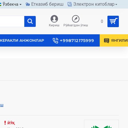
Етказиб бериш
Электрон китоблар
Ўзбекча
0
Кириш
Рўйхатдан ўтиш
+998712175999
КЕРАКЛИ АНЖОМЛАР
ЯНГИЛИ
иш
ЙЎҚ