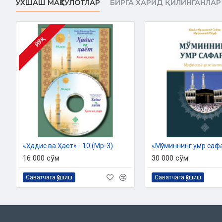
ЎХШАШ МАҲСУЛОТЛАР
БИРГА ХАРИД ҚИЛИНГАНЛАР
ЙЎҚ
«Ҳадис ва Ҳаёт» - 10 (Мp-3)
16 000 сўм
30 000 сўм
Саватчага қўшиш
Саватчага қўшиш