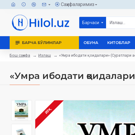
Саҳифаларимиз
Барчаси
БАРЧА БЎЛИМЛАР
ОБУНА
КИТОБЛАР
Бош саҳифа
Излаш
«Умра ибодати қоидалари» (Суратлари а
«Умра ибодати қоидалари
ЙЎҚ