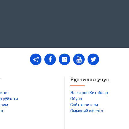
т
Ўқувчилар учун
бинет
Электрон Китоблар
р рўйхати
Обуна
арим
Сайт харитаси
иш
Оммавий оферта
р