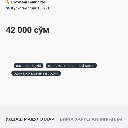
Сотилган сони: 1264
ҳамманинг ҳавасини келтирадиган даражага кўтарилди.
Кўрилган сони: 153781
Қуръони Карим тиловати бўйича ўтказиладиган халқаро
мусабақаларда иштирок этган қориларимиз бу борада
бошқалардан қолишмайдиган бўлди.
42 000 сўм
Тажвид илми борасидаги қўлланма китобларимизнинг
савияси ҳам талабга биноан ўсиб бориши лозим бўлиб қолди.
Бу ишга ҳам қўл урилди. Ушбу илм эгаларидан баъзилари бу
савобли ишга ўз ҳиссаларини қўшишди ва қўшишмоқда. Бу
жараён Аллоҳ таолонинг ёрдамида мувофақиятли равишда
давом этмоқда, тажвид илми ватанимизда қайтадан
mufassal tajvid
odinaxon muhammad sodiq
камолига етмоқда.
одинахон муҳаммад содиқ
Ушбу асарнинг соҳибаси диний ва Қуръони Каримга оид
илмлардан хабардор оилада туғилиб ўсди. Ўзимизда ва чет
элларда етук олимлардан дарс олишга муваффақ бўлди.
Либияда олий ўқув юртида ўқиш давомида катта
устозлардан бошқа илмлар қатори тажвид илмидан ҳам
олий савиядаги дарсларни олди ва Қуръони Каримни тўлиқ
ёд олди. Кейинчалик Мисрда катта қироат устозларида дарс
ЎХШАШ МАҲСУЛОТЛАР
БИРГА ХАРИД ҚИЛИНГАНЛАР
олиб, имом Осим қироатининг Ҳафс ва Шўъба ривоятлари
бўйича ҳамда имом Нофеъ қироатининг Варш ривоятлари