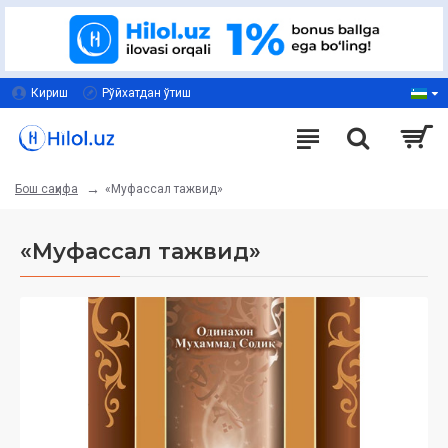
Кириш
Рўйхатдан ўтиш
«Муфассал тажвид»
Бош саҳифа
«Муфассал тажвид»