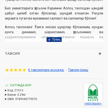
Биз умматларига Қуръони Каримни Аллоҳ таолодан қандай
қабул қилиб олган бўлсалар, шундай етказган Расули
акрамга тугал ва мукаммал саловот ва саломлар бўлсин!
Аллоҳ таолонинг Ўзига чексиз шукрлар бўлсинким, кундан
кунга динимиз, шариатимиз, Қуръонимиз ва
қадриятларимизни қўлдан келганича яхшироқ ва
мукаммалроқ ўрганиб бормоқдамиз. Ўтган даврда унут
бўлган турли илмлардан хабардор бўлиб бормоқдамиз. Ана
шундай илмлардан бири муқаддас китобимиз Қуръони
ТАВСИЯ
Каримни ўзига хос қоидалар асосида тиловат қилишни
ўргатадиган тажвид илмидир. Мустақиллигимиздан аввалги
даврда бу илмни биладиган одамлар жуда ҳам оз эди. Энди
6 тавсиялари асосида.
-
Тавсия ёзиш
эса, бу илмни кўпчилик эгаллаб бормоқда десак, муболаға
қилмаган бўламиз.
СОТУВДА БОР
Бу борада дастлаб, содда ва қисқа рисолалар битилди.
Код:
C1513
Аста-секин, савия ортган сари рисолалар ҳам кенгайиб,
Вазни:
0.29кг
бойитилиб борилди. Қуръони Каримни қироат қилиш савияси
ISBN:
9789943779570
ҳам ортиб борди. Масжидларимизда, муборак Рамазон
«Hilol Nashr»
ойида қилинадиган хатми Қуръонлардаги гўзал қироатлар