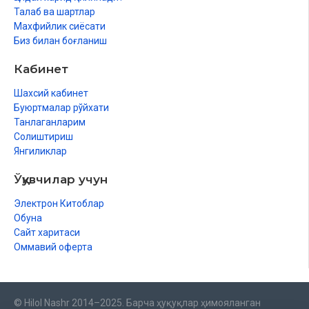
Талаб ва шартлар
6038-сонли тавсияси ила чоп этилган.
Махфийлик сиёсати
Биз билан боғланиш
Ушбу китобниниг электрон нашри ҳам бор. Уни ўқиш учун
сизга «Hilol eBook» дастури керак бўлади:
Кабинет
Шахсий кабинет
Электрон шакли
Буюртмалар рўйхати
Танлаганларим
Солиштириш
Янгиликлар
Китобда қуйидаги масалаларга оид маълумотлар ўрин
олган:
Ўқувчилар учун
Тақдим
Электрон Китоблар
Обуна
Муқаддима
Сайт харитаси
Қорилик ва қироат фазилати
Оммавий оферта
Биринчи дарс. Биз қайси қироатда ўқиймиз?
Иккинчи дарс. Тажвид илми ҳақида
© Hilol Nashr 2014–2025. Барча ҳуқуқлар ҳимояланган