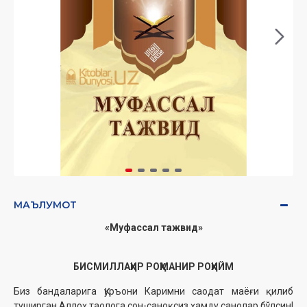
МАЪЛУМОТ
«Муфассал тажвид»
БИСМИЛЛАҲИР РОҲМАНИР РОҲИЙМ
Биз бандаларига Қуръони Каримни саодат маёғи қилиб
туширган Аллоҳ таолога сон-саноқсиз ҳамду санолар бўлсин!