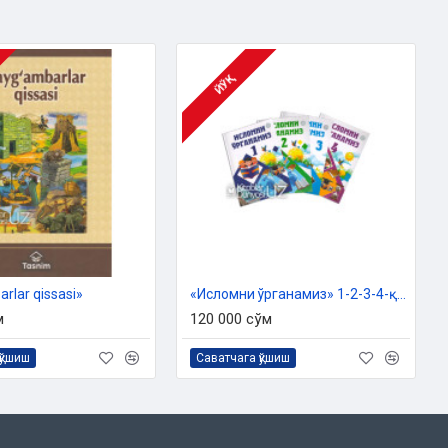
ЙЎҚ
rlar qissasi»
«Исломни ўрганамиз» 1-2-3-4-қисмлар (Болажонлар учун)
м
120 000 сўм
қўшиш
Саватчага қўшиш