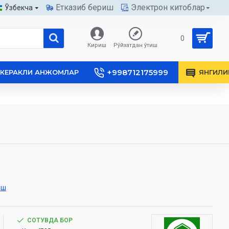
Етказиб бериш
Электрон китоблар
Ўзбекча
0
Кириш
Рўйхатдан ўтиш
+998712175999
КЕРАКЛИ АНЖОМЛАР
ЯНГИЛИ
иш
СОТУВДА БОР