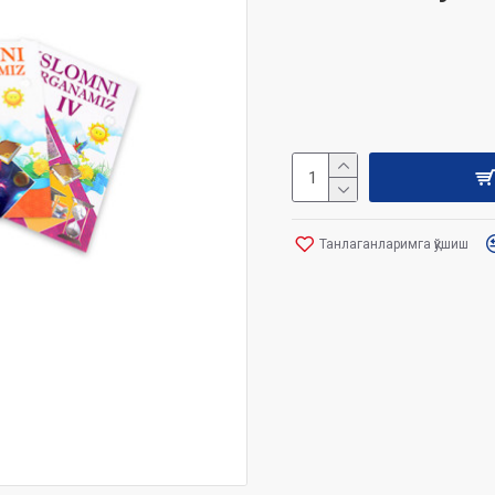
Танлаганларимга қўшиш