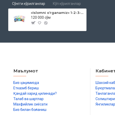
Сўнгги кўрилганлар
Кўп кўрилганлар
«Islomni oʻrganamiz» 1-2-3-4-qismlar (Bolajonlar uchun)
120 000 сўм
Маълумот
Кабине
Биз ҳақимизда
Шахсий ка
Етказиб бериш
Буюртмала
Қандай харид қилинади?
Танлаганл
Талаб ва шартлар
Солиштир
Махфийлик сиёсати
Янгиликла
Биз билан боғланиш