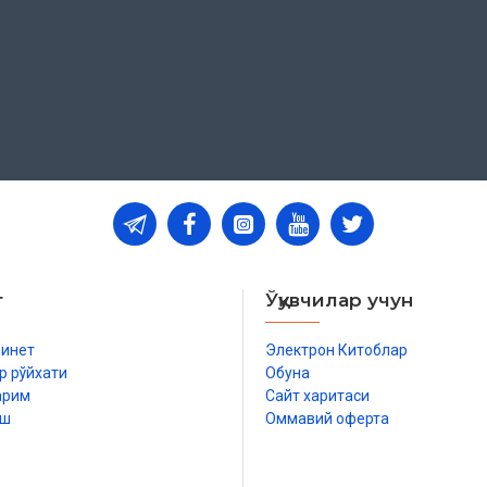
т
Ўқувчилар учун
бинет
Электрон Китоблар
р рўйхати
Обуна
арим
Сайт харитаси
иш
Оммавий оферта
р