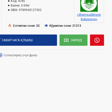
Код:
4785
Вазни:
0.69кг
ISBN:
9789943127302
«Shamsuddinxon
Boboxonov»
Сотилган сони: 32
Кўрилган сони: 21213
САВАТЧАГА ҚЎШИШ
ХАРИД
Солиштириш учун қўшиш