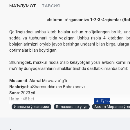
МАЪЛУМОТ
ТАВСИЯ
«Islomni oʻrganamiz» 1-2-3-4-qismlar (Bol
Qoʻlingizdagi ushbu kitob bolalar uchun moʻljallangan boʻlib, un
sodda va tushunarli tilda yozilgan. Ushbu risola 4 kitobdan ibo
bolajonlarimizni oʻylab javob berishga undashi bilan birga, ularga q
qotirmalar bilan boyitilgan.
Shuningdek, mazkur risola oʻsib kelayotgan yosh avlodni komil inso
maʼrifiy dunyoqarashlarini shakllantirishda dastlabki manba boʻli
Musannif:
Akmal Miravaz oʻgʻli
Nashriyot:
«Shamsuddinxon Boboxonov»
Sana:
2023 yil
Hajmi:
48 bet
ISBN:
978-9943-12-730-2
Исломни ўрганамиз
Болажонлар учун
Акмал Мираваз ўғл
Oʻlchami:
60×84 1/8
Muqovasi:
yumshoq
Oʻzbekiston Respublikasi Vazirlar Mahkamasi huzuridagi Din 