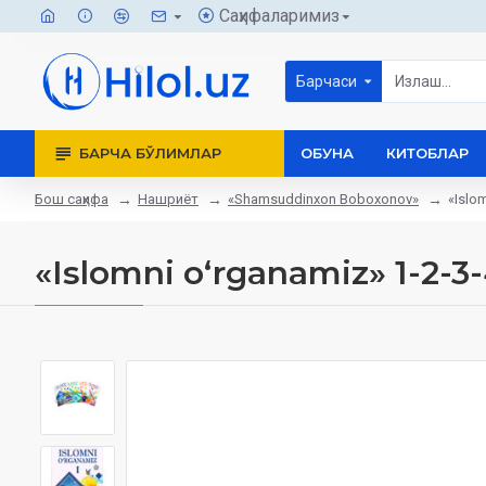
Саҳифаларимиз
Барчаси
БАРЧА БЎЛИМЛАР
ОБУНА
КИТОБЛАР
Бош саҳифа
Нашриёт
«Shamsuddinxon Boboxonov»
«Islo
«Islomni oʻrganamiz» 1-2-3