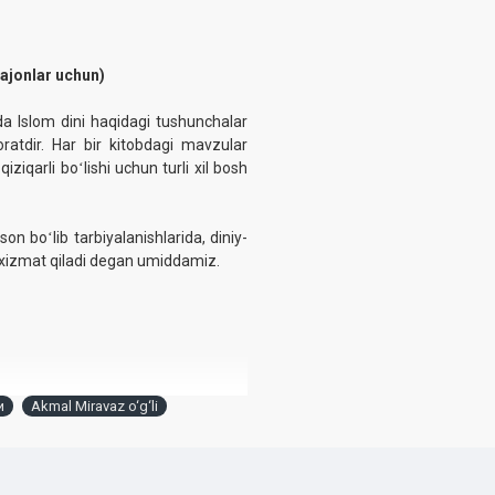
ajonlar uchun)
da Islom dini haqidagi tushunchalar
ratdir. Har bir kitobdagi mavzular
iziqarli boʻlishi uchun turli xil bosh
n boʻlib tarbiyalanishlarida, diniy-
b xizmat qiladi degan umiddamiz.
и
Akmal Miravaz o‘g‘li
ishlari boʻyicha qoʻmitaning 2023