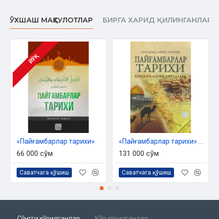
ЎХШАШ МАҲСУЛОТЛАР
БИРГА ХАРИД ҚИЛИНГАНЛАР
ЙЎҚ
«Пайғамбарлар тарихи»
«Пайғамбарлар тарихи» 1–4-китоблар
66 000 сўм
131 000 сўм
Саватчага қўшиш
Саватчага қўшиш
Сўнгги кўрилганлар
Кўп кўрилганлар