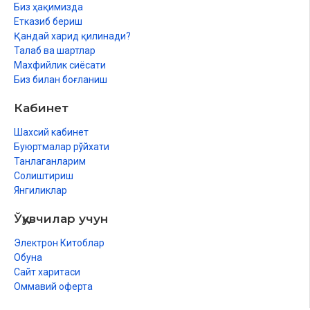
Биз ҳақимизда
Етказиб бериш
Қандай харид қилинади?
Талаб ва шартлар
Махфийлик сиёсати
Биз билан боғланиш
Кабинет
Шахсий кабинет
Буюртмалар рўйхати
Танлаганларим
Солиштириш
Янгиликлар
Ўқувчилар учун
Электрон Китоблар
Обуна
Сайт харитаси
Оммавий оферта