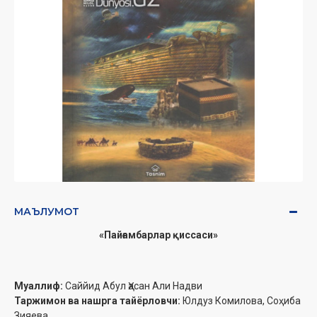
МАЪЛУМОТ
«Пайғамбарлар қиссаси»
Муаллиф:
Саййид Абул Ҳасан Али Надви
Таржимон ва нашрга тайёрловчи:
Юлдуз Комилова,
Соҳиба
Зияева