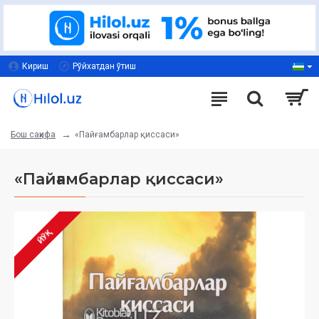
Кириш
Рўйхатдан ўтиш
«Пайғамбарлар қиссаси»
Бош саҳифа
«Пайғамбарлар қиссаси»
ЙЎҚ