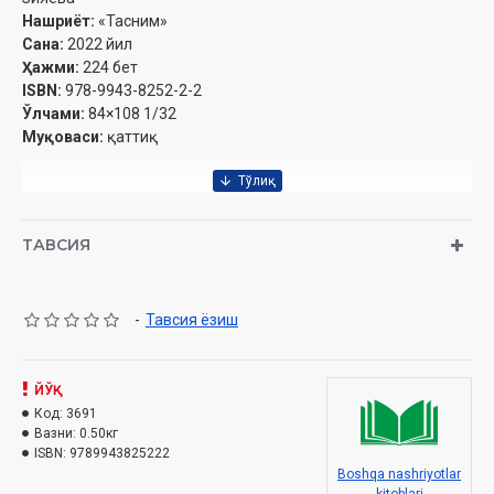
Нашриёт:
«Тасним»
Сана:
2022 йил
Ҳажми:
224 бет
ISBN:
978-9943-8252-2-2
Ўлчами:
84×108 1/32
Муқоваси:
қаттиқ
Ўзбекистон Республикаси Вазирлар Маҳкамаси
ҳузуридаги Дин ишлари бўйича қўмитанинг 10.11.2020
ТАВСИЯ
санадаги 5575-сонли тавсияси ила чоп этилган.
-
Тавсия ёзиш
ЙЎҚ
Код:
3691
Вазни:
0.50кг
ISBN:
9789943825222
Boshqa nashriyotlar