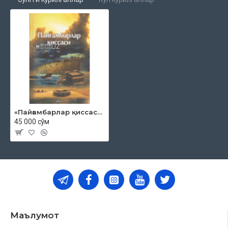
«Пайғамбарлар қиссаси»
45 000 сўм
Маълумот