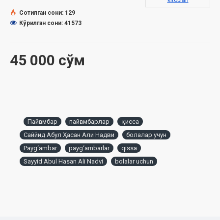
kitoblari
Сотилган сони: 129
Кўрилган сони: 41573
45 000 сўм
Пайғамбар
пайғамбарлар
қисса
Саййид Абул Ҳасан Али Надви
болалар учун
Payg‘ambar
payg‘ambarlar
qissa
Sayyid Abul Hasan Ali Nadvi
bolalar uchun