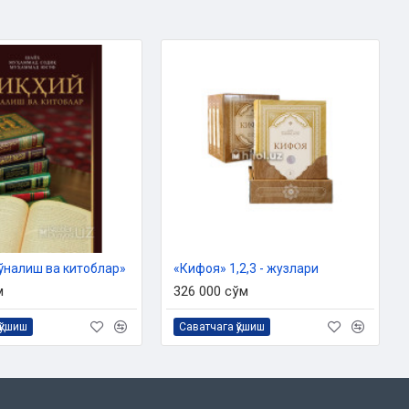
ўналиш ва китоблар»
«Кифоя» 1,2,3 - жузлари
м
326 000 сўм
қўшиш
Саватчага қўшиш