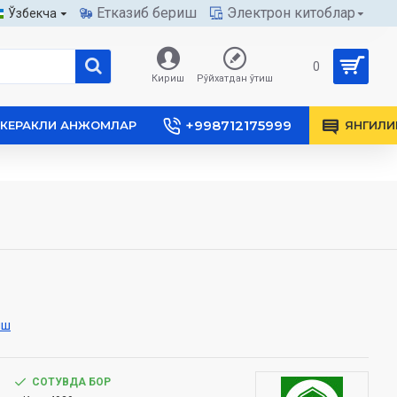
Етказиб бериш
Электрон китоблар
Ўзбекча
0
Кириш
Рўйхатдан ўтиш
+998712175999
КЕРАКЛИ АНЖОМЛАР
ЯНГИЛИ
иш
СОТУВДА БОР