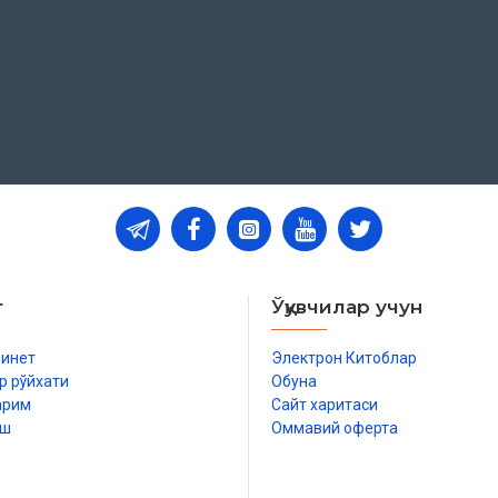
шга рухсат беришлари
т
Ўқувчилар учун
бинет
Электрон Китоблар
р рўйхати
Обуна
арим
Сайт харитаси
иш
Оммавий оферта
ари
р