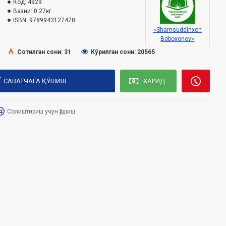
Код:
4929
Вазни:
0.27кг
ISBN:
9789943127470
«Shamsuddinxon
Boboxonov»
Сотилган сони: 31
Кўрилган сони: 20565
САВАТЧАГА ҚЎШИШ
ХАРИД
Солиштириш учун қўшиш