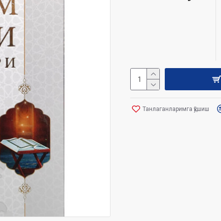
Танлаганларимга қўшиш