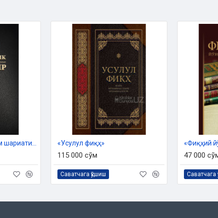
 2023 йил 11 сентябрдаги 03-
га тайёрланди.
арабларнинг ҳолати
 муносабат тарзида нозил бўлиши
«Мазҳабсизлик Ислом шариатига таҳдид солувчи энг хатарли бидъатдир»
«Усулул фиқҳ»
«Фиқҳий й
нг фойдаси
115 000 сўм
47 000 сў
Саватчага қўшиш
Саватчага 