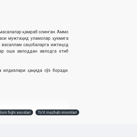
 масалалар қамраб олинган. Аммо
фаси мужтаҳид уламолар ҳукмига
и васаллам саҳобаларга ижтиҳод
ар оша авлоддан авлодга етиб
 илдизлари ҳақида сўз боради.
slom fiqhi asoslari
To'rt mazhab imomlari