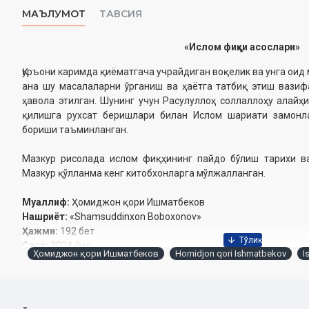
МАЪЛУМОТ
ТАВСИЯ
«Ислом фиқҳи асослари»
Қуръони каримда қиёматгача учрайдиган воқелик ва унга оид
ана шу масалаларни ўрганиш ва ҳаётга татбиқ этиш вази
ҳавола этилган. Шунинг учун Расулуллоҳ соллаллоҳу алайҳ
қилишга рухсат беришлари билан Ислом шариати замонл
бориши таъминланган.
Мазкур рисолада ислом фиқҳининг пайдо бўлиш тарихи ва
Мазкур қўлланма кенг китобхонларга мўлжалланган.
Муаллиф:
Ҳомиджон қори Ишматбеков
Нашриёт:
«Shamsuddinxon Boboxonov»
Ҳажми:
192 бет
Сана:
2024 йил
Ҳомиджон қори Ишматбеков
Homidjon qori Ishmatbekov
I
ISBN:
978-9943-12-747-0
Ўлчами:
84×108 1/32
Муқоваси:
қаттиқ