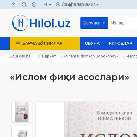
Саҳифаларимиз
Барчаси
БАРЧА БЎЛИМЛАР
ОБУНА
КИТОБЛАР
Бош саҳифа
Нашриёт
«Shamsuddinxon Boboxonov»
«Исло
«Ислом фиқҳи асослари»