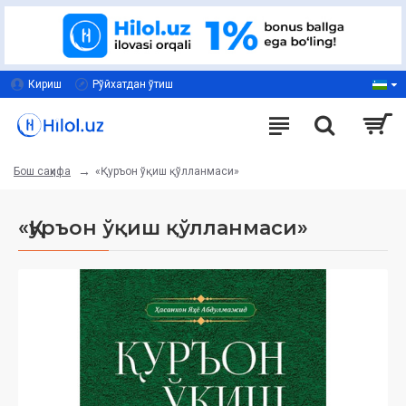
Кириш
Рўйхатдан ўтиш
«Қуръон ўқиш қўлланмаси»
Бош саҳифа
«Қуръон ўқиш қўлланмаси»