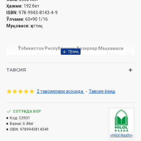
Ҳажми:
192 бет
ISBN:
978-9943-8143-4-9
Ўлчами:
60×90 1/16
Муқоваси:
қаттиқ
Ўзбекистон Республикаси Вазирлар Маҳкамаси
ҳузуридаги Дин ишлари бўйича қўмитанинг 2022 йил 23
февралрдаги 03-07/1219-рақамли хулосалари асосида
тйёрланди
ТАВСИЯ
СЎЗБОШИ
2 тавсиялари асосида.
-
Тавсия ёзиш
الۡحَمۡدُ
لِلّٰهِ
الَّذِي
أَنۡزَلَ
عَلَى
عَبۡدِهِ
الۡكِتَابَ
وَلَمۡ
يَجۡعَلۡ
لَهُ
عِوَجًا،
وَالصَّلَاةُ
وَالسَّلَامُ
عَلَى
سَيِّدِنَا
مُحَمَّدٍ
الْمُصْطَفَى
وَعَلَى
آلِهِ
وَأَصۡحَابِهِ
وَمَنْ
СОТУВДА БОР
.
وَالَاهُ
Код:
C3931
Вазни:
0.49кг
ISBN:
9789943814349
«Hilol Nashr»
Бандасига китоб нозил этган ва унда ҳеч бир эгрилик