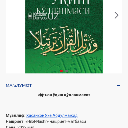
МАЪЛУМОТ
«Қуръон ўқиш қўлланмаси»
Муаллиф:
Ҳасанхон Яҳё Абдулмажид
Нашриёт:
«Hilol-Nashr» нашриёт-матбааси
Сана:
2022 йил