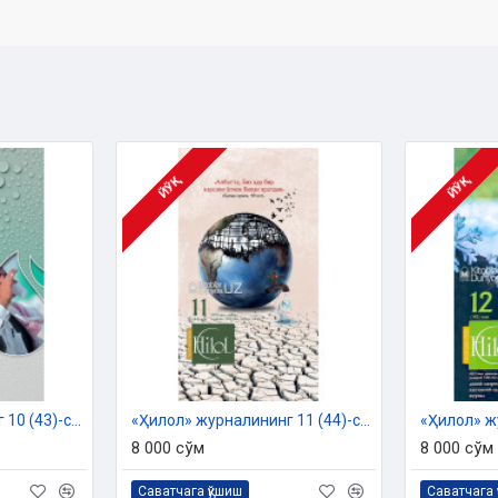
 Дин ишлари бўйича қўмитанинг
сосида чоп этилди
ЙЎҚ
ЙЎҚ
«Ҳилол» журналининг 10 (43)-сони
«Ҳилол» журналининг 11 (44)-сони
8 000 сўм
8 000 сўм
Саватчага қўшиш
Саватчага 