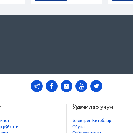
т
Ўқувчилар учун
бинет
Электрон Китоблар
р рўйхати
Обуна