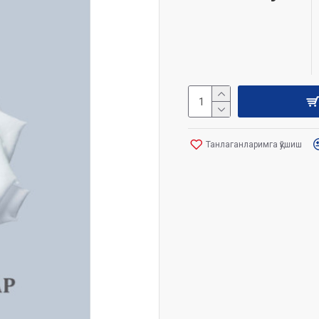
Танлаганларимга қўшиш