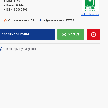
Код:
4960
Вазни:
0.14кг
ISBN:
30000599
«Hilol Nashr»
Сотилган сони: 59
Кўрилган сони: 27738
САВАТЧАГА ҚЎШИШ
ХАРИД
Солиштириш учун қўшиш