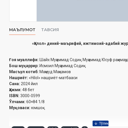
МАЪЛУМОТ
ТАВСИЯ
«Ҳилол» диний-маърифий, ижтимоий-адабий журн
Ғоя муаллифи:
Шайх Муҳаммад Содиқ Муҳаммад Юсуф раҳимаҳул
Бош муҳаррир:
Исмоил Муҳаммад Содиқ
Масъул котиб:
Маҳмуд Маҳкамов
Нашриёт:
«Hilol» нашриёт-матбааси‎
Сана:
2024 йил
Ҳажми:
48 бет‎
ISBN:
3000-0599
Ўлчами:
60×84 1/8
Муқоваси:
юмшоқ