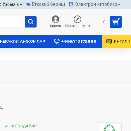
Етказиб бериш
Электрон китоблар
Ўзбекча
0
Кириш
Рўйхатдан ўтиш
+998712175999
КЕРАКЛИ АНЖОМЛАР
ЯНГИЛИ
иш
СОТУВДА БОР