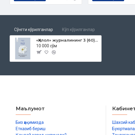
Сўнгги кўрилганлар
Кўп кўрилганлар
«Ҳилол» журналининг 3 (60)-сони
10 000 сўм
Маълумот
Кабине
Биз ҳақимизда
Шахсий ка
Етказиб бериш
Буюртмала