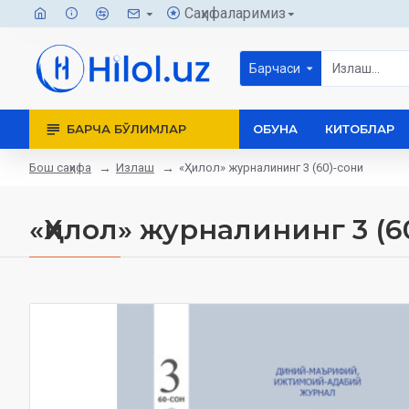
Саҳифаларимиз
Барчаси
БАРЧА БЎЛИМЛАР
ОБУНА
КИТОБЛАР
Бош саҳифа
Излаш
«Ҳилол» журналининг 3 (60)-сони
«Ҳилол» журналининг 3 (6