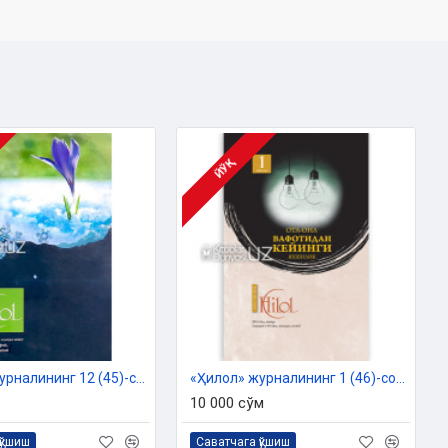
ЙЎҚ
«Ҳилол» журналининг 12 (45)-сони
«Ҳилол» журналининг 1 (46)-сони
10 000 сўм
қўшиш
Саватчага қўшиш