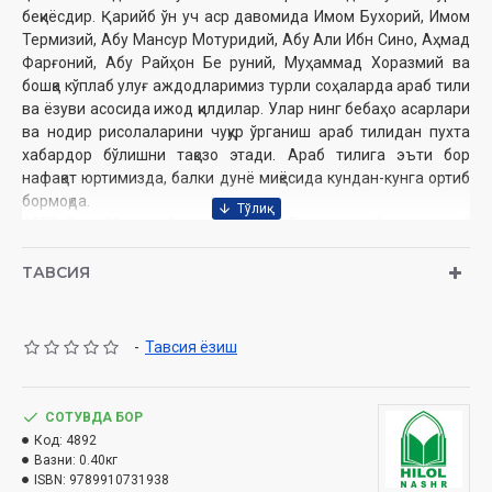
беқиёсдир. Қарийб ўн уч аср давомида Имом Бухорий, Имом
Термизий, Абу Мансур Мотуридий, Абу Али Ибн Сино, Аҳмад
Фарғоний, Абу Райҳон Бе руний, Муҳаммад Хоразмий ва
бошқа кўплаб улуғ аждодларимиз турли соҳаларда араб тили
ва ёзуви асосида ижод қилдилар. Улар нинг бебаҳо асарлари
ва нодир рисолаларини чуқур ўрганиш араб тилидан пухта
хабардор бўлишни тақозо этади. Араб тилига эъти бор
нафақат юртимизда, балки дунё миқёсида кундан-кунга ортиб
бормоқда.
1973 йил 18 декабрь куни БМТ Бош ассамблеяси араб
тилини таш килотнинг расмий тиллари қаторига киритди. 2012
йили эса бу кун «Халқаро араб тили куни» деб эълон қилинди
ТАВСИЯ
ва шу йилдан бошлаб ҳар йили 18 декабрь куни байрам
сифатида нишонланади. Араб тилидаги минглаб сўзлар
дунёнинг кўплаб тилларида, ҳатто айрим Европа тилларида
-
Тавсия ёзиш
ҳалигача қўлланилади. Жумладан, юнон тилида 100 дан ортиқ,
француз тилида 700, инглиз тилида 900, пор тугал тилида
1000 ва испан тилида 4000 дан зиёд асл келиб чиқиши арабча
СОТУВДА БОР
бўлган сўзлар мавжуд.
Код:
4892
Бу борада Осиё давлатлари яққол етакчи бўлиб, ўзбек, форс,
Вазни:
0.40кг
урду ва шу каби бошқа тиллар сўз бойлигининг катта қисмини
ISBN:
9789910731938