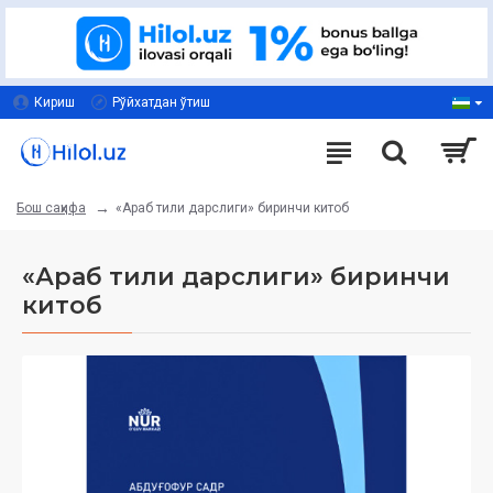
Кириш
Рўйхатдан ўтиш
«Араб тили дарслиги» биринчи китоб
Бош саҳифа
«Араб тили дарслиги» биринчи
китоб