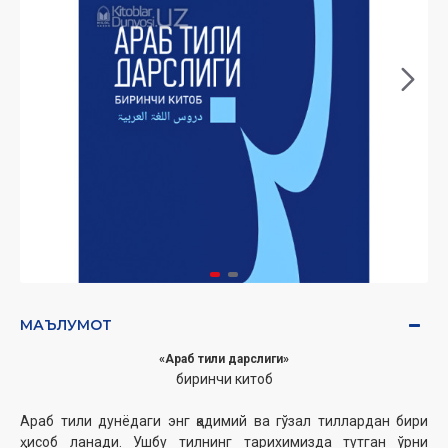
МАЪЛУМОТ
«Араб тили дарслиги»
биринчи китоб
Араб тили дунёдаги энг қадимий ва гўзал тиллардан бири
ҳисоб ланади. Ушбу тилнинг тарихимизда тутган ўрни