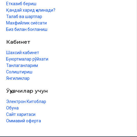
Ўн саккизинчи дарс
Етказиб бериш
Ўн тўққизинчи дарс
Қандай харид қилинади?
Йигирманчи дарс
Талаб ва шартлар
Йигирма биринчи дарс
Махфийлик сиёсати
Йигирма иккинчи дарс
Биз билан боғланиш
Йигирма учинчи дарс
Кабинет
Шахсий кабинет
Буюртмалар рўйхати
Танлаганларим
Солиштириш
Янгиликлар
Ўқувчилар учун
Электрон Китоблар
Обуна
Сайт харитаси
Оммавий оферта