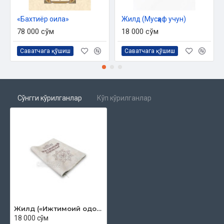
«Бахтиёр оила»
Жилд (Мусҳаф учун)
78 000 сўм
18 000 сўм
Саватчага қўшиш
Саватчага қўшиш
Сўнгги кўрилганлар
Кўп кўрилганлар
Жилд («Ижтимоий одоблар» китоби учун)
18 000 сўм