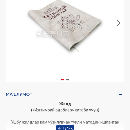
МАЪЛУМОТ
Жилд
(«Ижтимоий одоблар» китоби учун)
Ушбу жилдлар кам чўзилувчан тукли матодан ишланган