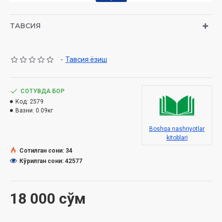
ТАВСИЯ
-
Тавсия ёзиш
СОТУВДА БОР
Код:
2579
Вазни:
0.09кг
Boshqa nashriyotlar
kitoblari
Сотилган сони: 34
Кўрилган сони: 42577
18 000 сўм