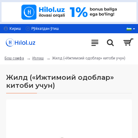
Кириш
Рўйхатдан ўтиш
Излаш
Жилд («Ижтимоий одоблар» китоби учун)
Бош саҳифа
Жилд («Ижтимоий одоблар»
китоби учун)