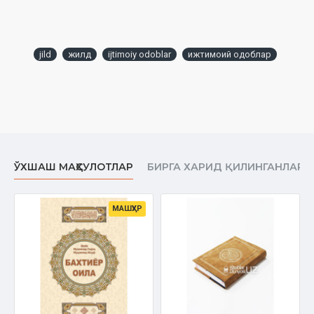
jild
жилд
ijtimoiy odoblar
ижтимоий одоблар
ЎХШАШ МАҲСУЛОТЛАР
БИРГА ХАРИД ҚИЛИНГАНЛАР
МАШҲУР