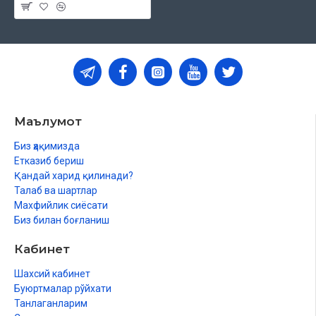
Маълумот
Биз ҳақимизда
Етказиб бериш
Қандай харид қилинади?
Талаб ва шартлар
Махфийлик сиёсати
Биз билан боғланиш
Кабинет
Шахсий кабинет
Буюртмалар рўйхати
Танлаганларим