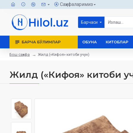
Саҳифаларимиз
Барчаси
БАРЧА БЎЛИМЛАР
ОБУНА
КИТОБЛАР
Бош саҳифа
Жилд («Кифоя» китоби учун)
Жилд («Кифоя» китоби у