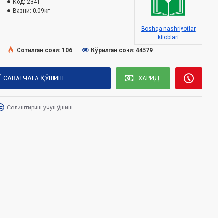
Код:
2341
Вазни:
0.09кг
Boshqa nashriyotlar
kitoblari
Сотилган сони: 106
Кўрилган сони: 44579
САВАТЧАГА ҚЎШИШ
ХАРИД
Солиштириш учун қўшиш