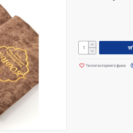
Танлаганларимга қўшиш