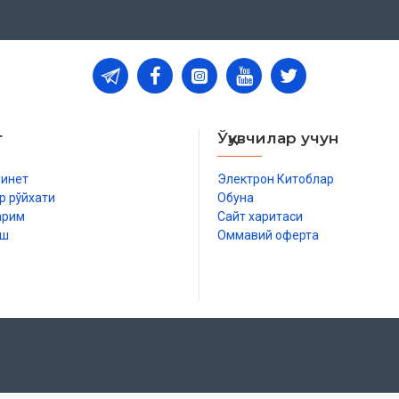
т
Ўқувчилар учун
бинет
Электрон Китоблар
р рўйхати
Обуна
арим
Сайт харитаси
иш
Оммавий оферта
р