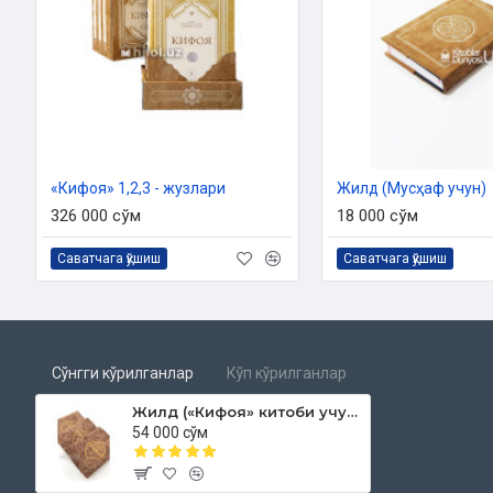
«Кифоя» 1,2,3 - жузлари
Жилд (Мусҳаф учун)
326 000 сўм
18 000 сўм
Саватчага қўшиш
Саватчага қўшиш
Сўнгги кўрилганлар
Кўп кўрилганлар
Жилд («Кифоя» китоби учун)
54 000 сўм