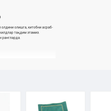
)
и олдини олишга, китобни асраб-
жилдлар тақдим этамиз.
и рангларда.