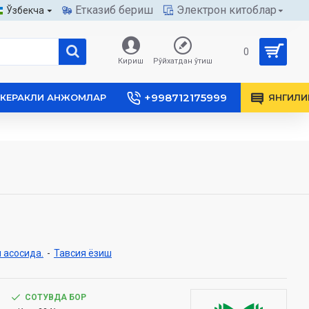
Етказиб бериш
Электрон китоблар
Ўзбекча
0
Кириш
Рўйхатдан ўтиш
+998712175999
КЕРАКЛИ АНЖОМЛАР
ЯНГИЛИ
 асосида.
-
Тавсия ёзиш
СОТУВДА БОР