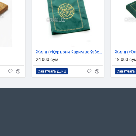
Жилд («Қуръони Карим ва ўзбек тилидаги маънолари таржимаси» китоби учун)
24 000 сўм
18 000 сў
Саватчага қўшиш
Саватчага 