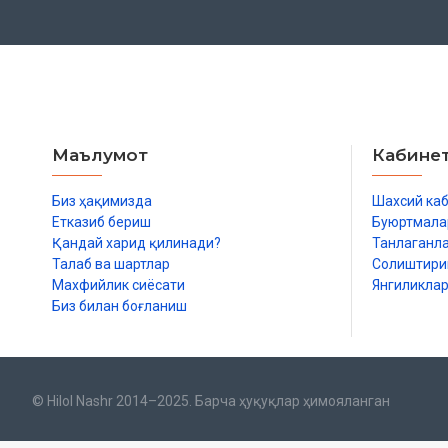
Маълумот
Кабине
Биз ҳақимизда
Шахсий ка
Етказиб бериш
Буюртмала
Қандай харид қилинади?
Танлаганл
Талаб ва шартлар
Солиштир
Махфийлик сиёсати
Янгиликла
Биз билан боғланиш
© Hilol Nashr 2014–2025. Барча ҳуқуқлар ҳимояланган