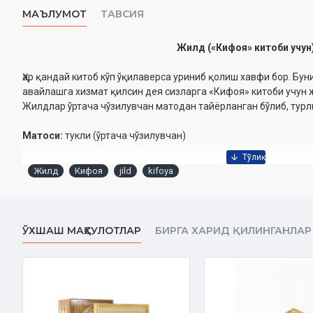
МАЪЛУМОТ
ТАВСИЯ
Жилд («Кифоя» китоби учун
Ҳар қандай китоб кўп ўқилаверса уриниб қолиш хавфи бор. Бун
авайлашга хизмат қилсин дея сизларга «Кифоя» китоби учун 
Жилдлар ўртача чўзилувчан матодан тайёрланган бўлиб, турл
Матоси:
тукли (ўртача чўзилувчан)
Жилд
Кифоя
jild
kifoya
ЎХШАШ МАҲСУЛОТЛАР
БИРГА ХАРИД ҚИЛИНГАНЛАР