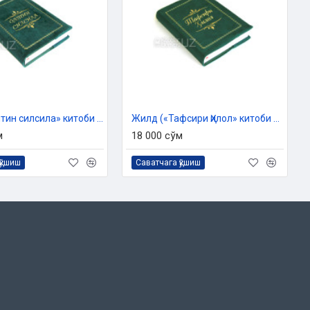
Жилд («Олтин силсила» китоби учун)
Жилд («Тафсири Ҳилол» китоби учун)
м
18 000 сўм
қўшиш
Саватчага қўшиш