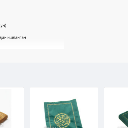
ун)
одан ишланган