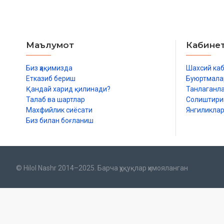
Маълумот
Кабине
Биз ҳақимизда
Шахсий ка
Етказиб бериш
Буюртмала
Қандай харид қилинади?
Танлаганл
Талаб ва шартлар
Солиштир
Махфийлик сиёсати
Янгиликла
Биз билан боғланиш
© Hilol Nashr 2014–2025. Барча ҳуқуқлар ҳимояланган