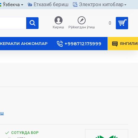
Етказиб бериш
Электрон китоблар
Ўзбекча
0
Кириш
Рўйхатдан ўтиш
+998712175999
КЕРАКЛИ АНЖОМЛАР
ЯНГИЛИ
иш
СОТУВДА БОР