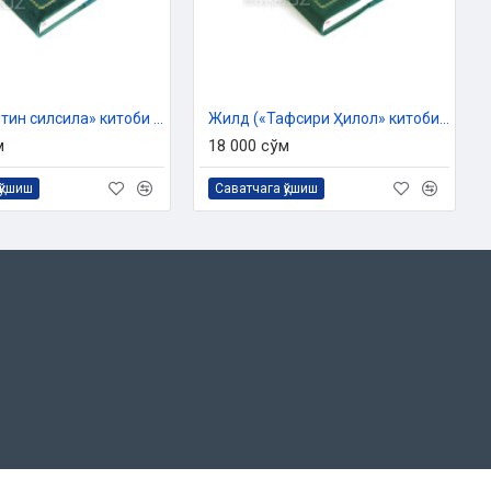
Жилд («Олтин силсила» китоби учун)
Жилд («Тафсири Ҳилол» китоби учун)
м
18 000 сўм
қўшиш
Саватчага қўшиш