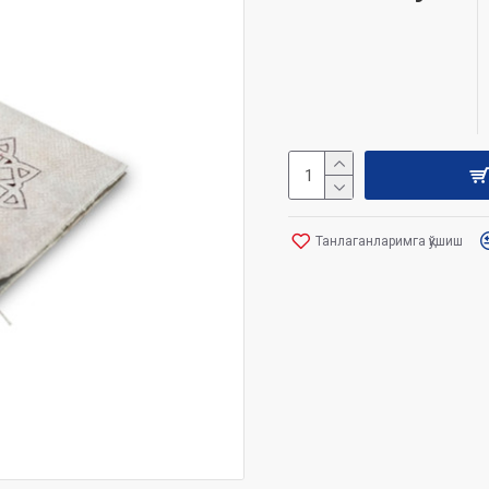
Танлаганларимга қўшиш