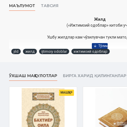
МАЪЛУМОТ
ТАВСИЯ
Жилд
(«Ижтимоий одоблар» китоби уч
Ушбу жилдлар кам чўзилувчан тукли мат
jild
жилд
ijtimoiy odoblar
ижтимоий одоблар
ЎХШАШ МАҲСУЛОТЛАР
БИРГА ХАРИД ҚИЛИНГАНЛАР
МАШҲУР