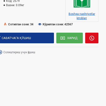
Код:
2579
Вазни:
0.09кг
Boshqa nashriyotlar
kitoblari
Сотилган сони: 34
Кўрилган сони: 42567
САВАТЧАГА ҚЎШИШ
ХАРИД
Солиштириш учун қўшиш