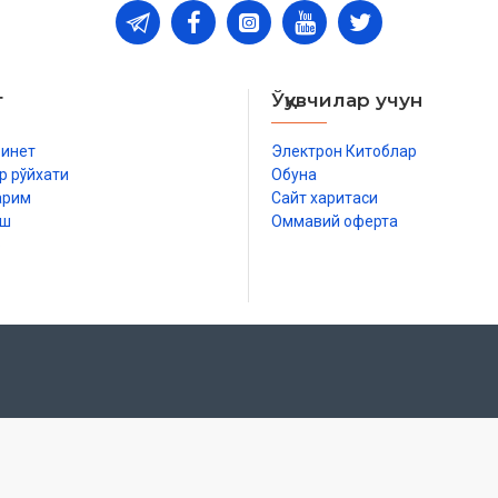
т
Ўқувчилар учун
бинет
Электрон Китоблар
р рўйхати
Обуна
арим
Сайт харитаси
иш
Оммавий оферта
р