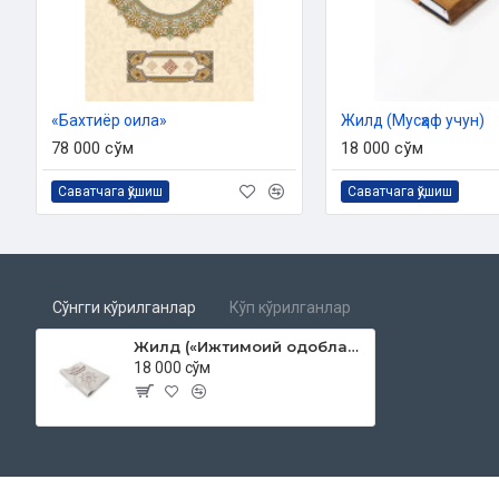
«Бахтиёр оила»
Жилд (Мусҳаф учун)
78 000 сўм
18 000 сўм
Саватчага қўшиш
Саватчага қўшиш
Сўнгги кўрилганлар
Кўп кўрилганлар
Жилд («Ижтимоий одоблар» китоби учун)
18 000 сўм