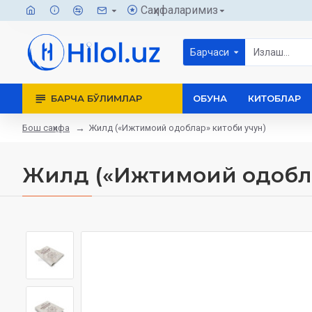
Саҳифаларимиз
Барчаси
БАРЧА БЎЛИМЛАР
ОБУНА
КИТОБЛАР
Бош саҳифа
Жилд («Ижтимоий одоблар» китоби учун)
Жилд («Ижтимоий одобла