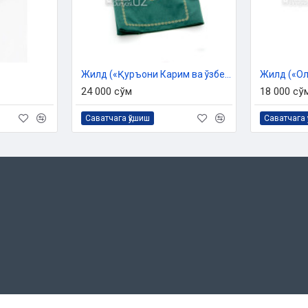
Жилд («Қуръони Карим ва ўзбек тилидаги маънолари таржимаси» китоби учун)
24 000 сўм
18 000 сў
Саватчага қўшиш
Саватчага 