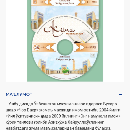
МАЪЛУМОТ
Ушбу дискда Ўзбекистон мусулмонлари идораси Бухоро
шаҳар «Чор Бакр» жомеъ
масжиди имом-хатиби, 2004 йилги
«Йил ўқитувчиси» ҳамда 2009 йилнинг «Энг намунали
имом»
кўрик танлови ғолиби Азизхўжа Хайруллоҳ ўғлининг
навбатдаги жума
мавъизаларидан баҳраманд бўласиз.