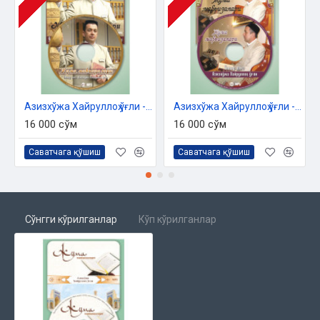
Азизхўжа Хайруллоҳ ўғли - «Жумъа мавъизалари» 10-диск (МР3)
Азизхўжа Хайруллоҳ ўғли - «Жумъа мавъизалари» 11-диск (МР3)
16 000 сўм
16 000 сўм
Саватчага қўшиш
Саватчага қўшиш
Сўнгги кўрилганлар
Кўп кўрилганлар