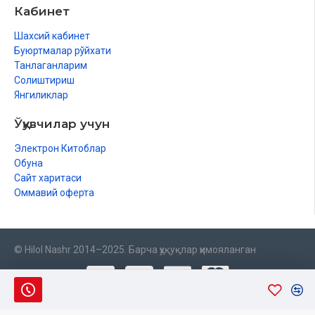
Кабинет
Шахсий кабинет
Буюртмалар рўйхати
Танлаганларим
Солиштириш
Янгиликлар
Ўқувчилар учун
Электрон Китоблар
Обуна
Сайт харитаси
Оммавий оферта
© Hilol Nashr 2014–2025. Барча ҳуқуқлар ҳимояланган