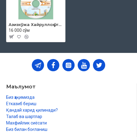
Азизхўжа Хайруллоҳ ўғли «Жумъа мавъизалари» 28-диск (CD МР3)
16 000 сўм
Маълумот
Биз ҳақимизда
Етказиб бериш
Қандай харид қилинади?
Талаб ва шартлар
Махфийлик сиёсати
Биз билан боғланиш