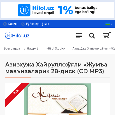
Кириш
Рўйхатдан ўтиш
Нашриёт
«Hilol Studio»
Азизхўжа Хайруллоҳ ўғли «Ж
Бош саҳифа
Азизхўжа Хайруллоҳ ўғли «Жумъа
мавъизалари» 28-диск (CD МР3)
ЙЎҚ