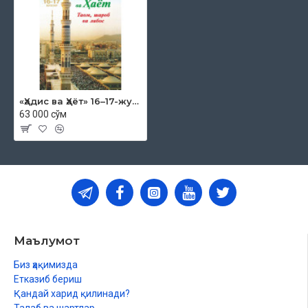
«Ҳадис ва Ҳаёт» 16–17-жузлар. Таом, шароб ва либос китоби
63 000 сўм
Маълумот
Биз ҳақимизда
Етказиб бериш
Қандай харид қилинади?