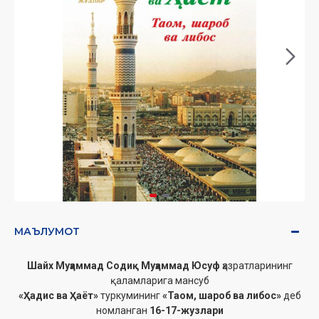
МАЪЛУМОТ
Шайх Муҳаммад Содиқ Муҳаммад Юсуф
ҳазратларининг
қаламларига мансуб
«Ҳадис ва Ҳаёт»
туркумининг
«Таом, шароб ва либос»
деб
номланган
16-17-жузлари