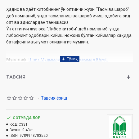
Ҳадис ва Ҳаёт китобининг ўн олтинчи жузи “Таом ва шароб”
деб номланиб, унда таомланиш ва шароб ичиш одобига оид
оят ва ҳадислардан танишасиз.
Ўн еттинчи жуз эса “Либос китоби” деб номланиб, унда
либоснинг одоблари, кийиш ножоиз бўлган кийимлар хақида
батафсил маълумот олишингиз мумкин.
Муаллиф:
Шайх Муҳаммад Содиқ Муҳаммад Юсуф
Нашриёт:
«Hilol-Nashr» нашриёт-матбааси
Сана:
2021 йил (2015, 2016, 2019, 2020)
ТАВСИЯ
Ҳажми:
432 бет
ISBN:
978-9943-7035-2-0
Ўлчами:
84×108/32
-
Тавсия ёзиш
Муқоваси:
қаттиқ
Ўзбекистон Республикаси Вазирлар Маҳкамаси ҳузуридаги
СОТУВДА БОР
Дин ишлари бўйича қўмитанинг 2021 йил 17 июндаги 03-
Код:
C331
07/3903-сонли тавсияси ила чоп этилган
Вазни:
0.43кг
ISBN:
9789943703520