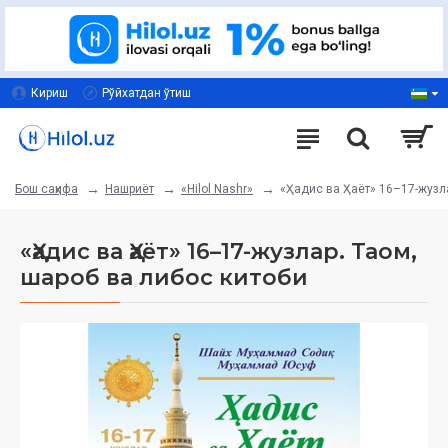
Кириш
Рўйхатдан ўтиш
Нашриёт
«Hilol Nashr»
«Ҳадис ва Ҳаёт» 16–17-жузла
Бош саҳифа
«Ҳадис ва Ҳаёт» 16–17-жузлар. Таом,
шароб ва либос китоби