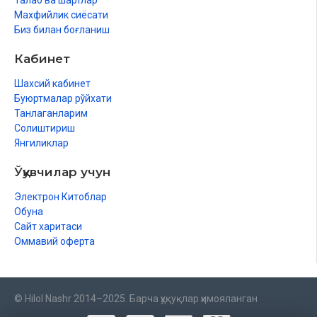
Талаб ва шартлар
Махфийлик сиёсати
Биз билан боғланиш
Кабинет
Шахсий кабинет
Буюртмалар рўйхати
Танлаганларим
Солиштириш
Янгиликлар
Ўқувчилар учун
Электрон Китоблар
Обуна
Сайт харитаси
Оммавий оферта
© Hilol Nashr 2014–2025. Барча ҳуқуқлар ҳимояланган