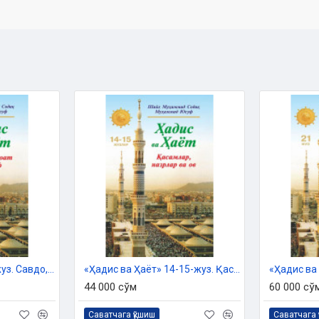
шда молиявий муомалаларга дуч
алар одамларнинг кўп вақтини ва
алари бўлмаса, кишилар орасида
ло бу ишни Ўз зиммасига олган ва
баримиз алайҳиссалом орқали бу
 сотиққа оид исломий ҳукмлар
 даврдаги бу борада шаклланган
адислардан чиқадиган ҳукмларни
р учун уларга ёрдам тариқасида
арда турли келишмовчиликлар,
р эмас. Бу каби нохуш ҳолатларни
изда кўрсатилган таълимотларни
«Ҳадис ва Ҳаёт» 11-жуз. Савдо, зироат ва вақф китоби
«Ҳадис ва Ҳаёт» 14-15-жуз. Қасамлар, назрлар ва ов
44 000 сўм
60 000 сў
Саватчага қўшиш
Саватчага 