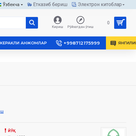
Етказиб бериш
Электрон китоблар
Ўзбекча
0
Кириш
Рўйхатдан ўтиш
+998712175999
КЕРАКЛИ АНЖОМЛАР
ЯНГИЛИ
иш
ЙЎҚ