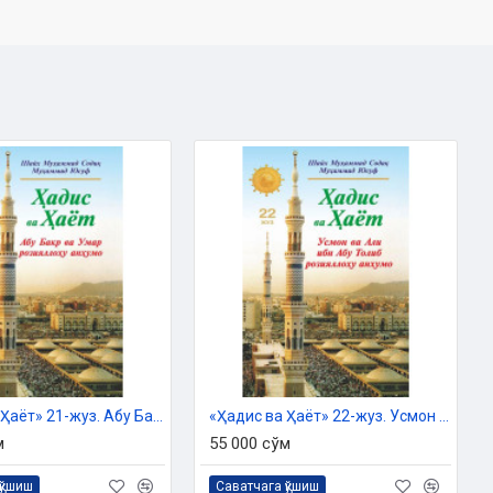
«Ҳадис ва Ҳаёт» 21-жуз. Абу Бакр ва Умар розияллоҳу анҳумо
«Ҳадис ва Ҳаёт» 22-жуз. Усмон ва Али ибн Абу Толиб розияллоҳу анҳумо
м
55 000 сўм
қўшиш
Саватчага қўшиш