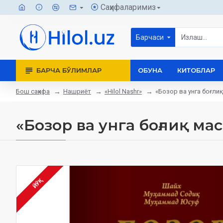
Саҳифаларимиз
Барчаси
БАРЧА БЎЛИМЛАР
ОБУНА
КИТОБЛАР
Бош саҳифа
Нашриёт
«Hilol Nashr»
«Бозор ва унга боғли
«Бозор ва унга боғлиқ ма
ЙЎҚ