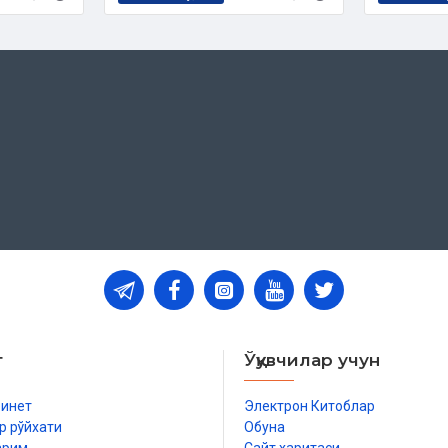
 ишлари бўйича қўмитанинг 4471-
ан:
т
Ўқувчилар учун
бинет
Электрон Китоблар
р рўйхати
Обуна