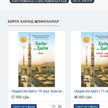
Шайх Муҳаммад Содиқ Муҳаммад Юсуф
HILOL NASHR
Ҳар бир инсон турмуш тақозоси ила ҳаётида доимий рави
келади ва бу муомалаларда иштирок этади. Айни шу муомал
фаолиятини ўз ичига олади.
Молиявий муомалалар тартибга солинмаса, уларнинг қоид
БИРГА ХАРИД ҚИЛИНГАНЛАР
келишмовчиликлар кўпайиши аниқ. Шунинг учун ҳам Аллоҳ тао
умумий таълимотларни баён қилиб берган. Сўнгра Пайғам
ишларнинг тафсилотини йўлга қўйган. Шу тариқа савдо
мусулмонлар ҳаётига татбиқ қилинган. Исломдан олдинги
нотўғри ҳукмлар бирин-кетин бекор бўла бошлаган.
Кейинчалик фуқаҳоларимиз ушбу мавзуда келган оят ва ҳ
тартибга солиб, ижтиҳод даражасига етмаган мусулмонла
осонлаштириб, тушунтириб беришган.
Ҳозирги кунимизда одамлар орасида молиявий муомалал
уруш-жанжаллар ва маҳкамабозликлар чиқаётгани ҳеч кимга си
камайтириш учун нима қилиш лозим? Бизнингча, шариатим
яхшилаб ўрганиб, уларга амал қилиш зарур.
«Ҳадис ва Ҳаёт» 10-жуз. Ҳаж китоби
Муаллиф:
Шайх Муҳаммад Содиқ Муҳаммад Юсуф
57 000 сўм
48 000 сўм
Номи:
«Бозор ва унга боғлиқ масалалар»
Нашриёт:
«HILOL NASHR» Нашриёти
Саватчага қўшиш
Саватчага қўшиш