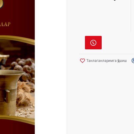
Танлаганларимга қўшиш