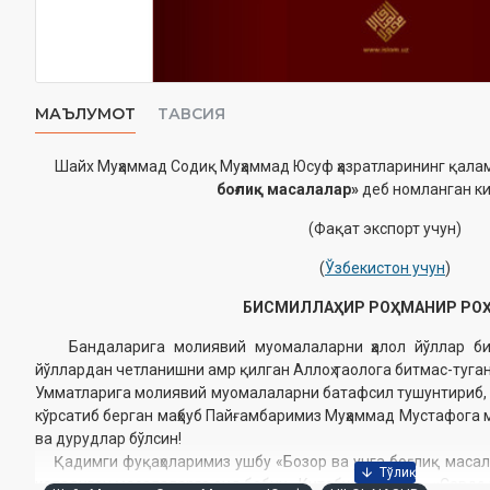
МАЪЛУМОТ
ТАВСИЯ
Шайх Муҳаммад Содиқ Муҳаммад Юсуф ҳазратларининг қала
боғлиқ масалалар»
деб номланган ки
(Фақат экспорт учун)
(
Ўзбекистон учун
)
БИСМИЛЛАҲИР РОҲМАНИР РО
Бандаларига молиявий муомалаларни ҳалол йўллар бил
йўллардан четланишни амр қилган Аллоҳ таолога битмас-туган
Умматларига молиявий муомалаларни батафсил тушунтириб,
кўрсатиб берган маҳбуб Пайғамбаримиз Муҳаммад Мустафога
ва дурудлар бўлсин!
Қадимги фуқаҳоларимиз ушбу «Бозор ва унга боғлиқ масал
келадиган масалаларга оид бобни «Китобул байъи» – «Савдо 