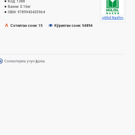
Код:
1388
Вазни:
0.16кг
ISBN:
9789943435964
«Hilol Nashr»
Сотилган сони: 15
Кўрилган сони: 54894
Солиштириш учун қўшиш