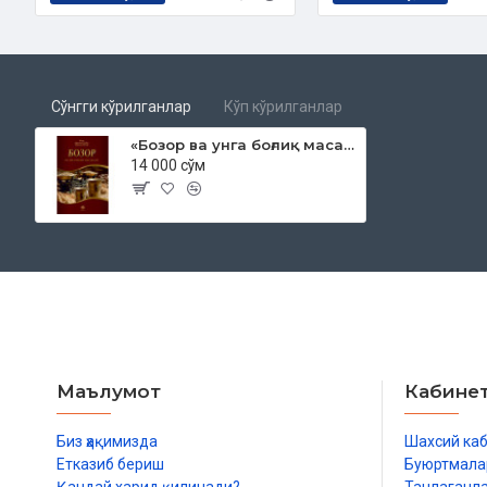
Сана:
2016 йил
Ҳажми:
104 бет
ISBN:
978-9943-4359-6-4
Ўлчами:
84×108 1/32
Муқоваси:
қаттиқ
Сўнгги кўрилганлар
Кўп кўрилганлар
Ўзбекистон Республикаси Вазирлар Маҳкамаси ҳузуридаги Дин
«Бозор ва унга боғлиқ масалалар» (экспорт учун)
сонли тавсияси ила чоп этилган
14 000 сўм
Китобда қуйидаги масалаларга оид маълумотлар ўрин олг
Ҳалол ризқ топиш фарздир
Ҳаромга қўл уриш мумкин эмас
Тижорат ва унинг одоблари
Савдога оид илмни ўрганиш зарур
Савдода ёлғон гапириш ҳаром
Ёлғон қасам ичиш энг катта гуноҳлардан
Савдода ростгўйлик – икки дунё шарафи
Маълумот
Кабине
Савдода алдамчилик ҳаромдир
Ўлчовдан уриб қолиш ҳаромдир
Биз ҳақимизда
Шахсий ка
Эҳтикор (монополия) ҳаромдир
Етказиб бериш
Буюртмала
Рибо ҳаромдир