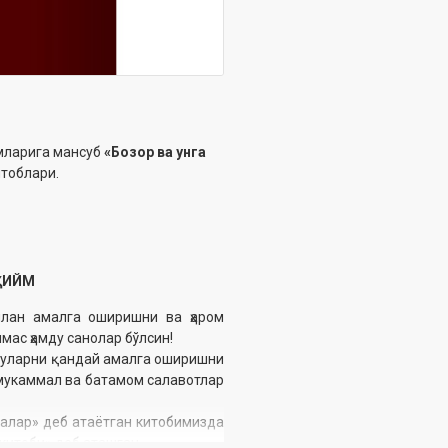
мларига мансуб
«Бозор ва унга
тоблари.
ҲИЙМ
ан амалга оширишни ва ҳаром
мас ҳамду санолар бўлсин!
 уларни қандай амалга оширишни
 мукаммал ва батамом салавотлар
алар» деб атаётган китобимизда
китоби» деб аташган.