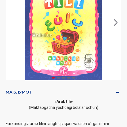
МАЪЛУМОТ
«Arab tili»
(Maktabgacha yoshdagi bolalar uchun)
Farzandingiz arab tilini rangli, qiziqarli va oson oʻrganishini