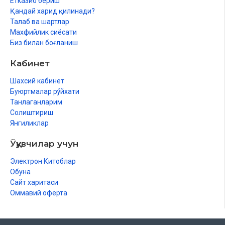
Етказиб бериш
Қандай харид қилинади?
Талаб ва шартлар
Махфийлик сиёсати
Биз билан боғланиш
Кабинет
Шахсий кабинет
Буюртмалар рўйхати
Танлаганларим
Солиштириш
Янгиликлар
Ўқувчилар учун
Электрон Китоблар
Обуна
Сайт харитаси
Оммавий оферта