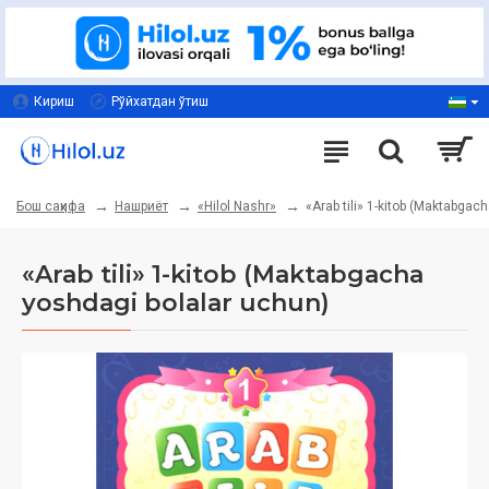
Кириш
Рўйхатдан ўтиш
Нашриёт
«Hilol Nashr»
«Arab tili» 1-kitob (Maktabgac
Бош саҳифа
«Arab tili» 1-kitob (Maktabgacha
yoshdagi bolalar uchun)