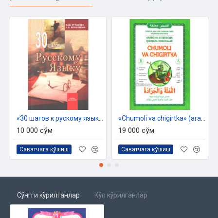
mo'ljallangan.
Qo'llanma «GRAND TA'LIM OLAM
»
nodavlat ta'lim
muassasasining 2023-yil 30-avgustdagi 1-sonli Pedagogik
Kengashi tomonidan o'quv qo'llanma sifatida tavsiya etilgan.
Tuzuvchi:
Sanobar Rasulova
Hilol nashr
Nashriyot:
«
»
Hajmi:
144 bet
Sana:
2025 yil
ISBN:
978-9910-556-16-6
«30 шагов к рускому языку»
«Chumoli va chigirtka» (arabcha - o'zbekcha qiziqarli hikoyalar)
Muqovasi:
yumshoq
10 000 сўм
19 000 сўм
Саватчага қўшиш
Саватчага қўшиш
Сўнгги кўрилганлар
Кўп кўрилганлар