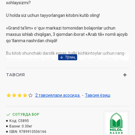
xohlaysizmi?
U holda siz uchun tayyorlangan kitobni kutib oling!
«Grand taʼlim» oʻquv markazi tomonidan bolajonlar uchun
maxsus ishlab chiqilgan, 3 qismdan iborat «Arab tili» nomli ajoyib
qoʻllanma nashrdan chiqdi!
Bu kitob shunchaki darslik emas, balki kichkintoylar uchun rang-
barang sarguzasht, ijodiy mashgʻulotlar, interaktiv oʻyinlar va
videodarslar bilan boyitilgan haqiqiy til oʻrgatish maktabidir!
ТАВСИЯ
Qoʻllanmada:
- Arab alifbosi, sabzavotlar, ranglar, hafta kunlari, yil fasllari,
sonlar, kasblar va boshqa kundalik isteʼmolda ishlatiladigan
2 тавсиялари асосида.
-
Тавсия ёзиш
soʻzlar, ularning oʻzbekcha va ruscha tarjimalari, arabcha
oʻqilishi;
- Har bir mavzuni yana ham oson oʻrganish uchun videoli
СОТУВДА БОР
darsliklarga yoʻllanma (QR-kod orqali);
Код:
C5895
- Bolajonlarning ijodiy va mantiqiy fikrlashlarini boyitish,
Вазни:
0.30кг
rivojlantirish uchun har bir betda boʻyagichlar (raskraska), turli
ISBN:
9789910556166