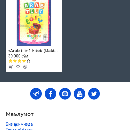
«Arab tili» 1-kitob (Maktabgacha yoshdagi bolalar uchun)
39 000 сўм
Маълумот
Биз ҳақимизда