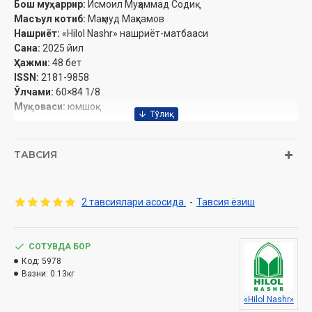
Бош муҳаррир:
Исмоил Муҳаммад Содиқ
Масъул котиб:
Маҳмуд Маҳкамов
Нашриёт:
«Hilol Nashr» нашриёт-матбааси‎
Сана:
2025 йил
Ҳажми:
48 бет‎
ISSN:
2181-9858
Ўлчами:
60×84 1/8
Муқоваси:
юмшоқ
Ўзбекистон Республикаси Дин ишлари бўйича қўмитанинг
ТАВСИЯ
2025 йил 8 июлдаги 03-07/4102-сонли хулосаси асосида
чоп этилди.
2 тавсиялари асосида.
-
Тавсия ёзиш
Эслатиб ўтамиз, журналга обуна хизмати бор:
Обуна бўлиш
СОТУВДА БОР
Код:
5978
УШБУ СОНДА
Вазни:
0.13кг
«Hilol Nashr»
ТАФСИРИ ҲИЛОЛ «Аллоҳ ва унинг каломи билан эдилар»