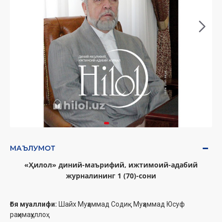
МАЪЛУМОТ
«Ҳилол» диний-маърифий, ижтимоий-адабий
журналининг 1 (70)-сони
Ғоя муаллифи:
Шайх Муҳаммад Содиқ Муҳаммад Юсуф
раҳимаҳуллоҳ