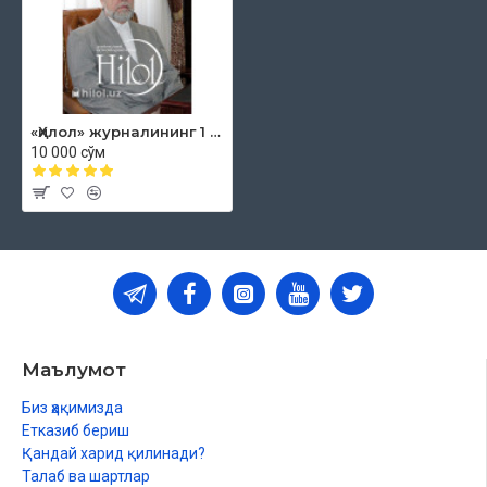
«Ҳилол» журналининг 1 (70)-сони
10 000 сўм
Маълумот
Биз ҳақимизда
Етказиб бериш
Қандай харид қилинади?
Талаб ва шартлар