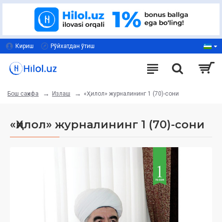
Кириш
Рўйхатдан ўтиш
Излаш
«Ҳилол» журналининг 1 (70)-сони
Бош саҳифа
«Ҳилол» журналининг 1 (70)-сони