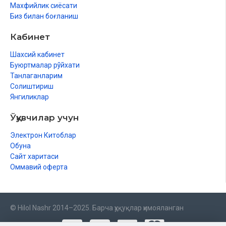
Махфийлик сиёсати
Биз билан боғланиш
Кабинет
Шахсий кабинет
Буюртмалар рўйхати
Танлаганларим
Солиштириш
Янгиликлар
Ўқувчилар учун
Электрон Китоблар
Обуна
Сайт харитаси
Оммавий оферта
© Hilol Nashr 2014–2025. Барча ҳуқуқлар ҳимояланган