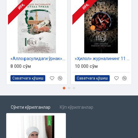
ОДОБЛАР ХАЗИНАСИ Бухорийнинг ноёб мероси
ЙЎҚ
ЙЎҚ
КИТОБ ИБРАТИ Яхшилик топсангиз, баҳам кўринг
МУХЛИСДАН МАКТУБ Умримиз сўнгигача кифоя асар
ТАВСИЯ Тартиб билан ўқиш мақсадга мувофиқ
ЭЪТИРОФ Китобларга сингган умр
«Аллоҳ расулидаги ўрнак» журнали («Ҳилол», 9(42)-сони)
«Ҳилол» журналининг 11 (56)-сони
ХОТИРА Ну кишига ўхшашини кўрмаганман
8 000 сўм
10 000 сўм
Саватчага қўшиш
Саватчага қўшиш
Сўнгги кўрилганлар
Кўп кўрилганлар