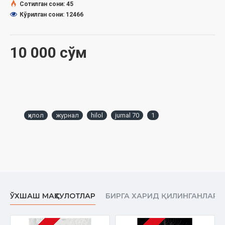
Сотилган сони: 45
Кўрилган сони: 12466
ҲАДИС ВА ҲАЁТ Мадинада бошланган китоб
Бебаҳо мулк
10 000 сўм
МАЪЛУМОТХОНА Рақамлар сўзлаганда
ХИСЛАТЛИ ҲИКМАТЛАР «Бу китоб ҳазратнинг шоҳ
асарларидир»
ҚУРЪОН ИЛМЛАРИ Қалбларда жо асар
ҳилол
журнал
hilol
jurnal 70
1
АҚИЙДАТУТ-ТАҲОВИЯ 21 кунда ёзилган китоб
ЭЪТИРОФ ВА ТАЪРИФ Исломнинг мадори бўлган ҳадисларни
биласизми?
МЕРОС ИЛМИ Икки шайх дўстлигининг меваси
ижтимоий одОБЛАР Дуру жавоҳирга тўла сандиқ
ЎХШАШ МАҲСУЛОТЛАР
БИРГА ХАРИД ҚИЛИНГАНЛАР
РУҲИЙ ТАРБИЯ Бир умрлик йўриқнома
ИСЛОМ ТАРИХИ Мозий чархпалаги