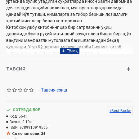
ўртасида бўлиб ўтадиган суҳбатларда инсон ҳаёти давомида
дуч келадиган қийинчиликлар, мушкулотлар қаршисида
қандай йўл тутиши, нималарга эътибор бериши лозимлиги
ҳаётий мисоллар билан келтирилган.
Китобхон ушбу китобнинг ҳар бир сатрларини ўқиш
давомида ўзига руҳий-маънавий озуқа олиш билан бирга, ўз
вақтини манфаатли мутолаага бағишлаганидан беҳад
қувонади. Угур Кўшарнинг мазкур китоби Сизнинг китоб
жавонингиздан ўрин олади деган умиддамиз.
ТАВСИЯ
Кўшар Угур
Муаллиф:
Ойбек Хайдаров
Таржимон:
BEST-BOOK
Нашриёт:
«
»
-
Тавсия ёзиш
Сана:
2025 йил
208
Ҳажми:
бет
978-9910-8656-0-2
ISBN:
СОТУВДА БОР
«Best Book»
Ўлчами:
84x108 1/32
Код:
5641
Муқоваси:
юмшоқ
Вазни:
0.19кг
ISBN:
9789910919565
Сотилган сони: 34
Ўзбекистон Республикаси Дин ишлари бўйича қўмита-нинг