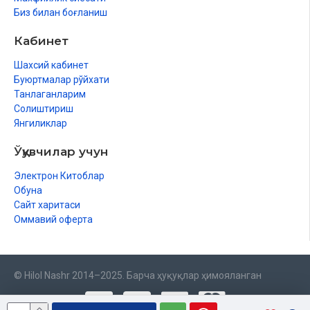
Биз билан боғланиш
Кабинет
Шахсий кабинет
Буюртмалар рўйхати
Танлаганларим
Солиштириш
Янгиликлар
Ўқувчилар учун
Электрон Китоблар
Обуна
Сайт харитаси
Оммавий оферта
© Hilol Nashr 2014–2025. Барча ҳуқуқлар ҳимояланган