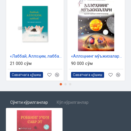
КИЙИНЧИЛИКНИ ТАБИИЙ ҚАБУЛ
МАСЪУЛИЯТ
ХИС-ТУЙҒУЛАР НАЗОРАТИ
МЕХР-МУҲАББАТ
ҲАЁТНИНГ МАЪНОСИ
БОЛАЛАРДЕК ЖАСУР ЯША!
«Лаббай, Аллоҳим, лаббай!» (Умра сафаридаги ҳамроҳингиз)
«Аллоҳнинг мўъжизалари» (Қуръони Каримдаги илмий мўъжизалар)
21 000 сўм
90 000 сўм
ЎЗГАРИШ ШУНЧАЛАР ОҒИРМИ?
Саватчага қўшиш
Саватчага қўшиш
БЕГОНА ЎТЛАР
КЕЧИР ВА ЕНГИЛ ТОРТ
КАСАЛ БЎЛИШ ҲАМ БИР ТАНЛОВ!
Сўнгги кўрилганлар
Кўп кўрилганлар
ЯХШИЛИК ҚИЛГАН НИМАГА ЭГА БЎЛАДИ?
ЎЗЛИГИНИ АНГЛАШ
КЎРКУВЛАР ОРТИДАГИ ЎЙ