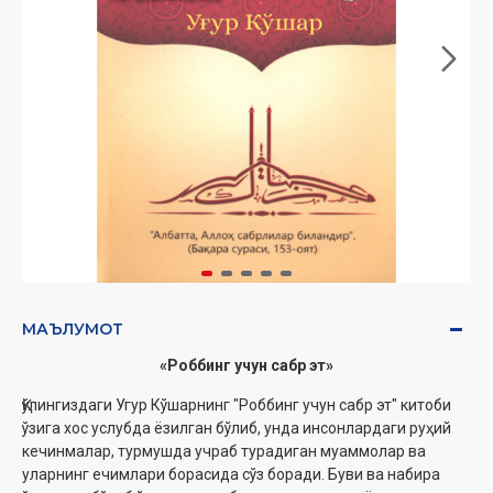
МАЪЛУМОТ
«
Роббинг учун сабр эт
»
Қўлингиздаги Угур Кўшарнинг "Роббинг учун сабр эт" китоби
ўзига хос услубда ёзилган бўлиб, унда инсонлардаги руҳий
кечинмалар, турмушда учраб турадиган муаммолар ва
уларнинг ечимлари борасида сўз боради. Буви ва набира