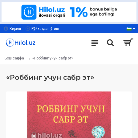
Кириш
Рўйхатдан ўтиш
«Роббинг учун сабр эт»
Бош саҳифа
«Роббинг учун сабр эт»