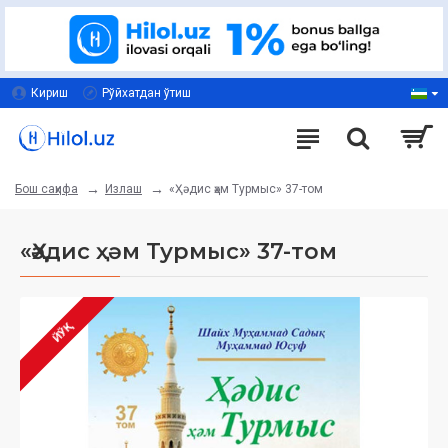
Кириш
Рўйхатдан ўтиш
Излаш
«Ҳәдис ҳәм Турмыс» 37-том
Бош саҳифа
«Ҳәдис ҳәм Турмыс» 37-том
ЙЎҚ