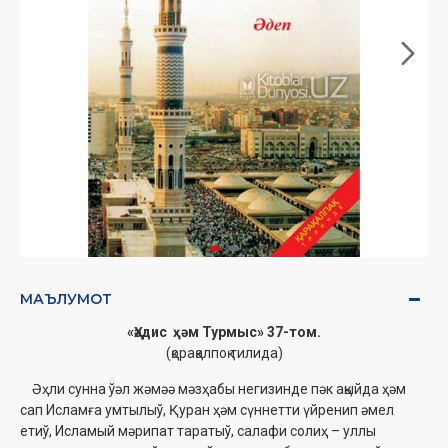
МАЪЛУМОТ
«Ҳәдис ҳәм Турмыс» 37-том.
(қорақалпоқ тилида)
Əҳли сунна ўәл жəмəə мәзҳабы негизинде пәк ақыйда ҳәм
сап Исламға умтылыў, Қуран ҳәм сүннетти үйренип әмел
етиў, Исламый мәрипат таратыў, салафи солиҳ – уллы