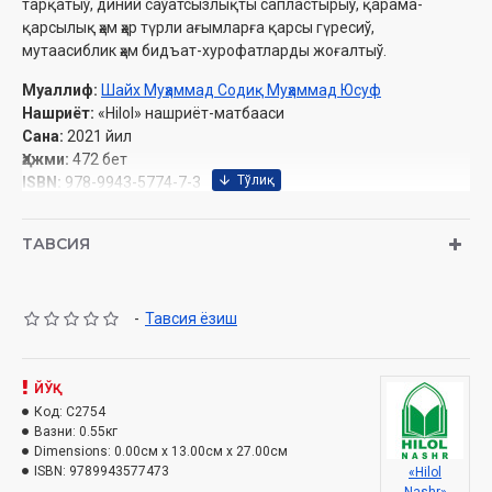
тарқатыў, диний саўатсызлықты сапластырыў, қарама-
қарсылық ҳәм ҳәр түрли ағымларға қарсы гүресиў,
мутаасиблик ҳәм бидъат-хурофатларды жоғалтыў.
Муаллиф:
Шайх Муҳаммад Содиқ Муҳаммад Юсуф
Нашриёт:
«Hilol» нашриёт-матбааси
Сана:
2021 йил
Ҳажми:
472 бет
ISBN:
978-9943-5774-7-3
Ўлчами:
84х108 1/32
Муқоваси:
қаттиқ
ТАВСИЯ
Ўзбекистон Республикаси Вазирлар Маҳкамаси ҳузуридаги
Дин ишлари бўйича қўмитанинг 2020 йилдаги 3093-рақамли
-
Тавсия ёзиш
тавсияси ила чоп этилган
Мазмуны
ЙЎҚ
Код:
C2754
Кирисиў
Вазни:
0.55кг
Dimensions:
0.00см x 13.00см x 27.00см
Неке, талақ ҳәм идда китабы
ISBN:
9789943577473
«Hilol