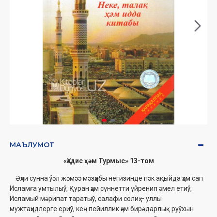
МАЪЛУМОТ
«Ҳәдис ҳәм Турмыс» 13-том
Əҳли сунна ўәл жəмəə мәзҳабы негизинде пәк ақыйда ҳәм сап
Исламға умтылыў, Қуран ҳәм сүннетти үйренип әмел етиў,
Исламый мәрипат таратыў, салафи солиҳ – уллы
мужтаҳидлерге ериў, кең пейиллик ҳәм бирәдарлық руўхын