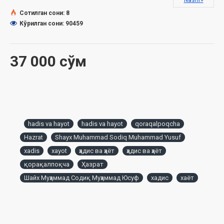
Nashr»
Сотилган сони: 8
Биринши бап
Кўрилган сони: 90459
Некени үгит-нәсиятлаў ҳаққында
Нәбий саллаллаҳу алайҳи ўа салламға мубаҳ қылынған ҳаяллар
37 000 сўм
Екинши бап
Мүнәсип келин
Мүнәсип күйеў
hadis va hayot
hadis va hayot
qoraqalpoqcha
Жаўшы жиберилип атырған қызға нәзер салған жақсы
Hazrat
Shayx Muhammad Sodiq Muhammad Yusuf
xadis
xayot
ҳадис ва ҳаёт
ҳадис ва ҳаёт
Жаўшы жибериў яки атастырыў
қорақалпоқча
Ҳазрат
Теңлик
Шайх Муҳаммад Содиқ Муҳаммад Юсуф
хадис
хаёт
Пазыйлетли адамларға усыныў мүмкин
Үшинши бап