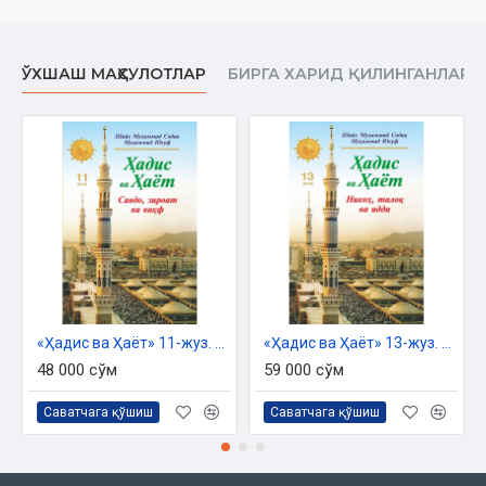
Некеси ҳарам қылынған ҳаяллар
Муслима ҳаял ғайры дин менен турмыс қурыўы мүмкин емес
ЎХШАШ МАҲСУЛОТЛАР
БИРГА ХАРИД ҚИЛИНГАНЛАР
Емизиў ҳаққындағы бөлим
Емизиў ҳаққындағы мағлыўматлар
Төртинши бап
Разылық сораў ҳәм некениң рукнлери ҳаққында
Некениң рукн ҳәм шәртлери
Неке хутбасы
«Ҳадис ва Ҳаёт» 11-жуз. Савдо, зироат ва вақф китоби
«Ҳадис ва Ҳаёт» 13-жуз. Никоҳ, талоқ ва идда китоби
Мәҳр ҳаққындағы бөлим
48 000 сўм
59 000 сўм
Мәҳр гейде әмел болыўы мүмкин
Саватчага қўшиш
Саватчага қўшиш
Мәҳрдиң шәртлери
Мәҳрге тийисли басқа мағлыўматлар