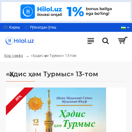
Кириш
Рўйхатдан ўтиш
«Ҳәдис ҳәм Турмыс» 13-том
Бош саҳифа
«Ҳәдис ҳәм Турмыс» 13-том
ЙЎҚ