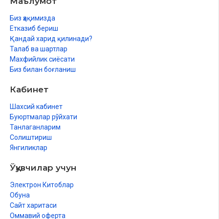
Маълумот
Ҳәмиледар ҳәм емизиўлилерге жақынлық мүмкин
Биз ҳақимизда
(Жатырдың) пәклиги билинбегенше қул ҳаялға жақынлық
Етказиб бериш
қылынбайды
Қандай харид қилинади?
Талаб ва шартлар
Махфийлик сиёсати
Алтыншы бап
Биз билан боғланиш
Ерли-зайыплық ҳуқықлары ҳаққында
Кабинет
Күйеўиниң ҳаялындағы ҳақылары
Шахсий кабинет
Ҳаялдың күйеўиндеги ҳақылары
Буюртмалар рўйхати
Танлаганларим
Ҳаялы үй хызметин қылады ҳәм мүтәжлиги ушын оранып
Солиштириш
шығады
Янгиликлар
Умму Зар ҳәдиси
Ўқувчилар учун
Электрон Китоблар
Жетинши бап
Обуна
Сайт харитаси
Ҳаяллар арасындағы бөлистириў ҳаққында
Оммавий оферта